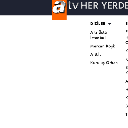
HER YERD
DİZİLER
E
E
Altı Üstü
H
İstanbul
O
Mercan Köşk
K
A.B.İ.
K
Kuruluş Orhan
S
K
A
H
K
B
T