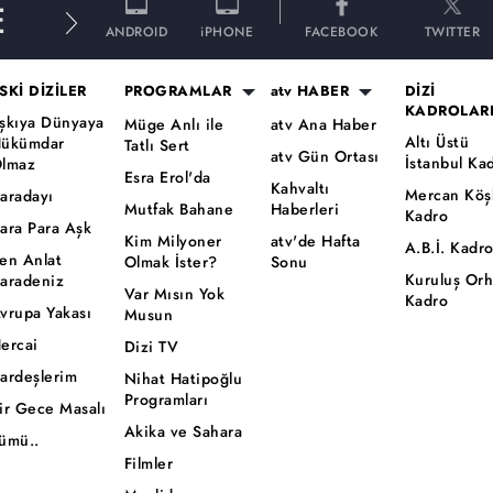
E
ANDROID
iPHONE
FACEBOOK
TWITTER
SKİ DİZİLER
PROGRAMLAR
atv HABER
DİZİ
KADROLAR
şkıya Dünyaya
Müge Anlı ile
atv Ana Haber
Altı Üstü
ükümdar
Tatlı Sert
atv Gün Ortası
İstanbul Ka
lmaz
Esra Erol'da
Kahvaltı
Mercan Köş
aradayı
Mutfak Bahane
Haberleri
Kadro
ara Para Aşk
Kim Milyoner
atv'de Hafta
A.B.İ. Kadr
en Anlat
Olmak İster?
Sonu
Kuruluş Or
aradeniz
Var Mısın Yok
Kadro
vrupa Yakası
Musun
ercai
Dizi TV
ardeşlerim
Nihat Hatipoğlu
Programları
ir Gece Masalı
Akika ve Sahara
ümü..
Filmler