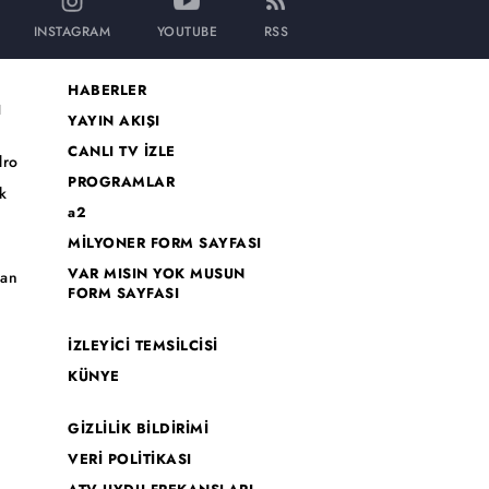
INSTAGRAM
YOUTUBE
RSS
HABERLER
I
YAYIN AKIŞI
CANLI TV İZLE
dro
PROGRAMLAR
k
a2
MİLYONER FORM SAYFASI
o
VAR MISIN YOK MUSUN
han
FORM SAYFASI
İZLEYİCİ TEMSİLCİSİ
KÜNYE
GİZLİLİK BİLDİRİMİ
VERİ POLİTİKASI