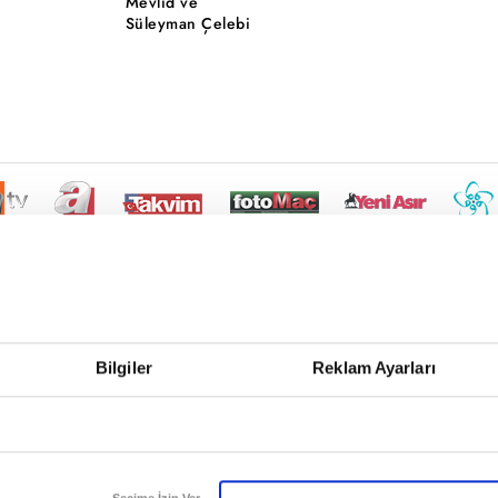
Mevlid ve
Süleyman Çelebi
Bilgiler
Reklam Ayarları
Seçime İzin Ver