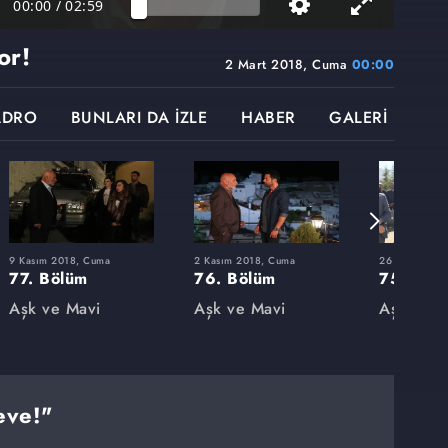
00:00
/
02:59
or!
2 Mart 2018, Cuma
00:00
ADRO
BUNLARI DA İZLE
HABER
GALERİ
9 Kasım 2018, Cuma
2 Kasım 2018, Cuma
26 Ekim 2018
77. Bölüm
76. Bölüm
75. Böl
Aşk ve Mavi
Aşk ve Mavi
Aşk ve M
eve!"