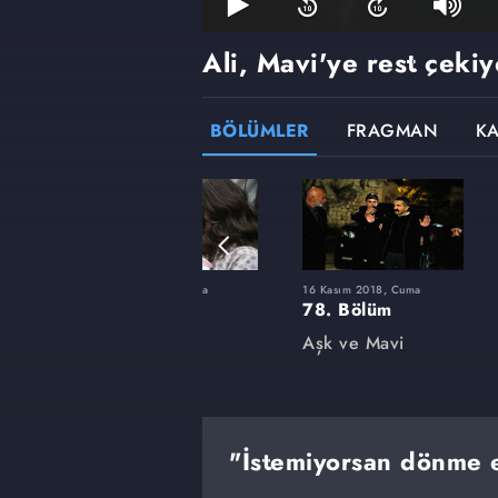
Ali, Mavi'ye rest çekiy
BÖLÜMLER
FRAGMAN
K
ma
4 Mayıs 2018, Cuma
16 Kasım 2018, Cuma
64. Bölüm
78. Bölüm
Aşk ve Mavi
Aşk ve Mavi
"İstemiyorsan dönme 