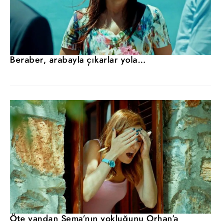
Beraber, arabayla çıkarlar yola…
Öte yandan Sema’nın yokluğunu Orhan’a