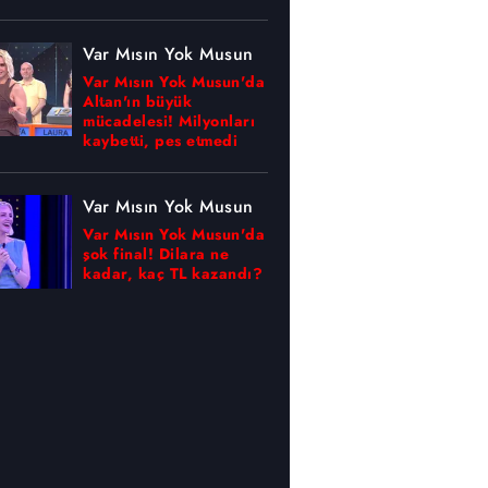
Var Mısın Yok Musun
Var Mısın Yok Musun'da
Altan'ın büyük
mücadelesi! Milyonları
kaybetti, pes etmedi
Var Mısın Yok Musun
Var Mısın Yok Musun'da
şok final! Dilara ne
kadar, kaç TL kazandı?