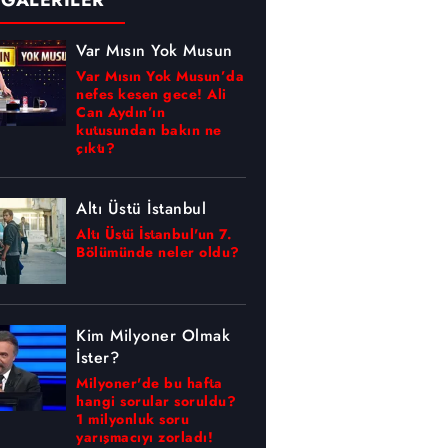
 GALERİLER
Var Mısın Yok Musun
Var Mısın Yok Musun’da
nefes kesen gece! Ali
Can Aydın’ın
kutusundan bakın ne
çıktı?
Altı Üstü İstanbul
Altı Üstü İstanbul'un 7.
Bölümünde neler oldu?
Kim Milyoner Olmak
İster?
Milyoner'de bu hafta
hangi sorular soruldu?
1 milyonluk soru
yarışmacıyı zorladı!