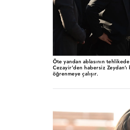
Öte yandan ablasının tehliked
Cezayir'den habersiz Zeydan'ı k
öğrenmeye çalışır.