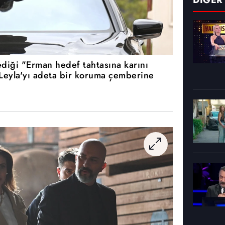
DİĞER
diği "Erman hedef tahtasına karını
Leyla'yı adeta bir koruma çemberine