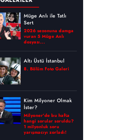
 GALERİLER
Müge Anlı ile Tatlı
Sert
2026 sezonuna damga
vuran 5 Müge Anlı
dosyası...
Altı Üstü İstanbul
8. Bölüm Foto Galeri
Kim Milyoner Olmak
İster?
Milyoner'de bu hafta
hangi sorular soruldu?
1 milyonluk soru
yarışmacıyı zorladı!