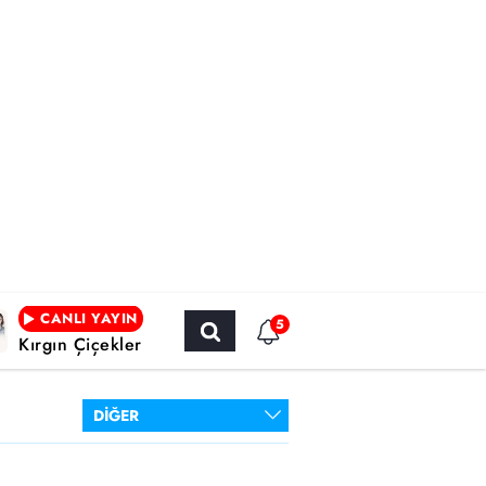
CANLI YAYIN
5
Kırgın Çiçekler