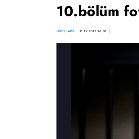
10.bölüm fot
GİRİŞ TARİHİ:
11.12.2013 16:30