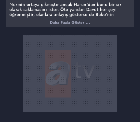
Nermin ortaya çıkmıştır ancak Harun'dan bunu bir sır
olarak saklamasını ister. Öte yandan Davut her şeyi
öğrenmiştir, olanlara anlayış gösterse de Buke'nin
mutluluğu her şeyden daha önemlidir. Davut'un alacağı
Daha Fazla Göster ...
karar Niyazi'yi çok üzecek, Enver'in de desteğiyle
Buke'yi kaybetmemek için çıkış yolları arayacaktır.
Nermin ve Emine'nin planları ise Niyazi ve Buke'nin
kavuşmasının önünde en büyük engeldir.