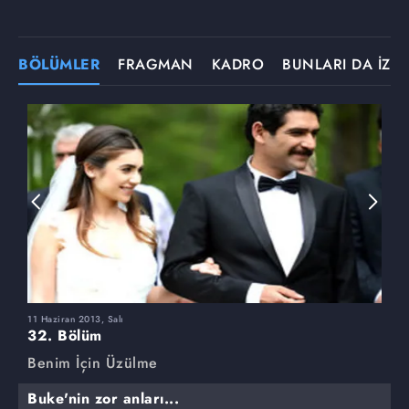
BÖLÜMLER
FRAGMAN
KADRO
BUNLARI DA İZLE
11 Haziran 2013, Salı
4
32. Bölüm
3
Benim İçin Üzülme
B
Buke'nin zor anları...