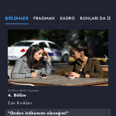
BÖLÜMLER
FRAGMAN
KADRO
BUNLARI DA İZLE
29 Ekim 2018, Pazartesi
2
4. Bölüm
3
Can Kırıkları
C
"Ondan intikamımı alacağım!"