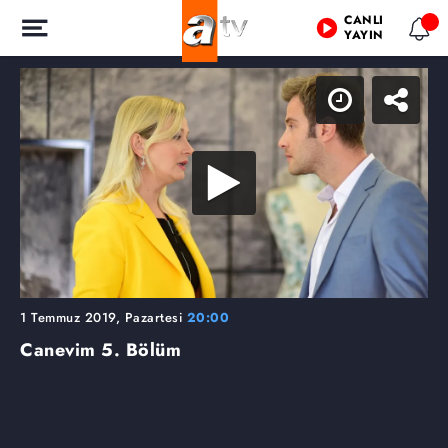
CANLI
YAYIN
1 Temmuz 2019, Pazartesi
20:00
Canevim
5. Bölüm