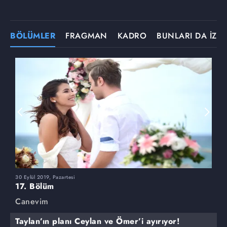
BÖLÜMLER
FRAGMAN
KADRO
BUNLARI DA İZLE
30 Eylül 2019, Pazartesi
23
17. Bölüm
1
Canevim
C
Taylan’ın planı Ceylan ve Ömer’i ayırıyor!