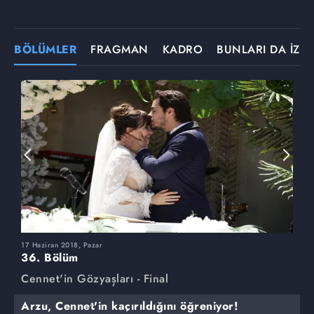
BÖLÜMLER
FRAGMAN
KADRO
BUNLARI DA İZLE
17 Haziran 2018, Pazar
3
36. Bölüm
3
Cennet'in Gözyaşları - Final
C
Arzu, Cennet'in kaçırıldığını öğreniyor!