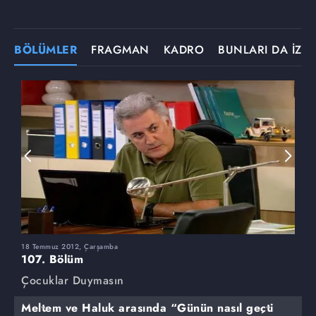
BÖLÜMLER
FRAGMAN
KADRO
BUNLARI DA İZLE
18 Temmuz 2012, Çarşamba
1
107. Bölüm
1
Çocuklar Duymasın
Ç
Meltem ve Haluk arasında “Günün nasıl geçti