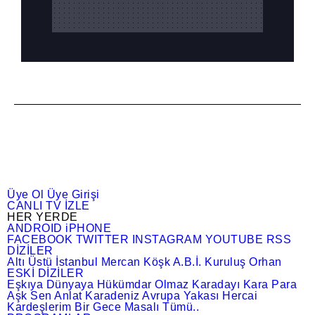
Üye Ol
Üye Girişi
CANLI TV İZLE
HER YERDE
ANDROID
iPHONE
FACEBOOK
TWITTER
INSTAGRAM
YOUTUBE
RSS
DİZİLER
Altı Üstü İstanbul
Mercan Köşk
A.B.İ.
Kuruluş Orhan
ESKİ DİZİLER
Eşkıya Dünyaya Hükümdar Olmaz
Karadayı
Kara Para
Aşk
Sen Anlat Karadeniz
Avrupa Yakası
Hercai
Kardeşlerim
Bir Gece Masalı
Tümü..