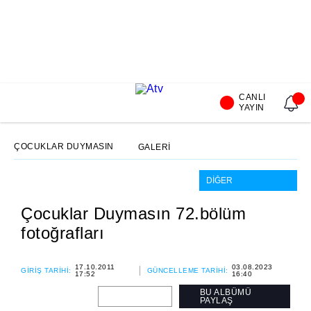
CANLI
YAYIN
ÇOCUKLAR DUYMASIN
GALERİ
Çocuklar Duymasın 72.bölüm
fotoğrafları
17.10.2011
03.08.2023
GİRİŞ TARİHİ:
GÜNCELLEME TARİHİ:
17:52
16:40
BU ALBÜMÜ
PAYLAŞ