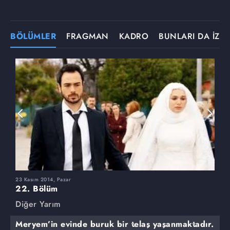
BÖLÜMLER
FRAGMAN
KADRO
BUNLARI DA İZLE
23 Kasım 2014, Pazar
1
22. Bölüm
2
Diğer Yarım
D
Meryem’in evinde buruk bir telaş yaşanmaktadır.