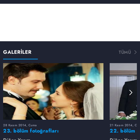
bir bir açılmıştır. Herkesin merakla beklediği düğün,
sürpriz kararlara, yeni hayatlara, yeni aşklara ve bir
masala gebedir.
GALERİLER
TÜMÜ
28 Kasım 2014, Cuma
21 Kasım 2014, Cu
23. bölüm fotoğrafları
22. bölüm f