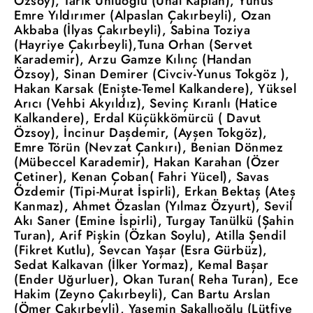
Özsoy), Tarık Ünlüoğlu (Ünal Kaplan), Yunus
Emre Yıldırımer (Alpaslan Çakırbeyli), Ozan
Akbaba (İlyas Çakırbeyli), Sabina Toziya
(Hayriye Çakırbeyli),Tuna Orhan (Servet
Karademir), Arzu Gamze Kılınç (Handan
Özsoy), Sinan Demirer (Civciv-Yunus Tokgöz ),
Hakan Karsak (Enişte-Temel Kalkandere), Yüksel
Arıcı (Vehbi Akyıldız), Sevinç Kıranlı (Hatice
Kalkandere), Erdal Küçükkömürcü ( Davut
Özsoy), İncinur Daşdemir, (Ayşen Tokgöz),
Emre Törün (Nevzat Çankırı), Benian Dönmez
(Mübeccel Karademir), Hakan Karahan (Özer
Çetiner), Kenan Çoban( Fahri Yücel), Savas
Özdemir (Tipi-Murat İspirli), Erkan Bektaş (Ateş
Kanmaz), Ahmet Özaslan (Yılmaz Özyurt), Sevil
Akı Saner (Emine İspirli), Turgay Tanülkü (Şahin
Turan), Arif Pişkin (Özkan Soylu), Atilla Şendil
(Fikret Kutlu), Sevcan Yaşar (Esra Gürbüz),
Sedat Kalkavan (İlker Yormaz), Kemal Başar
(Ender Uğurluer), Okan Turan( Reha Turan), Ece
Hakim (Zeyno Çakırbeyli), Can Bartu Arslan
(Ömer Çakırbeyli), Yasemin Sakallıoğlu (Lütfiye