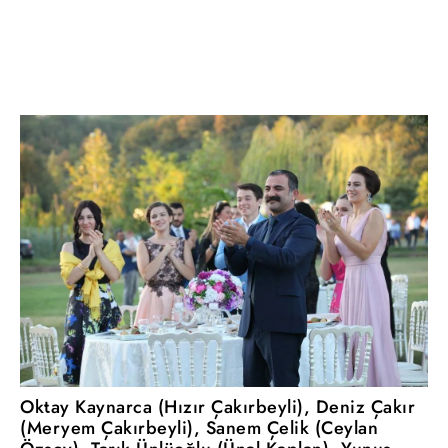
Oktay Kaynarca (Hızır Çakırbeyli), Deniz Çakır
(Meryem Çakırbeyli), Sanem Çelik (Ceylan