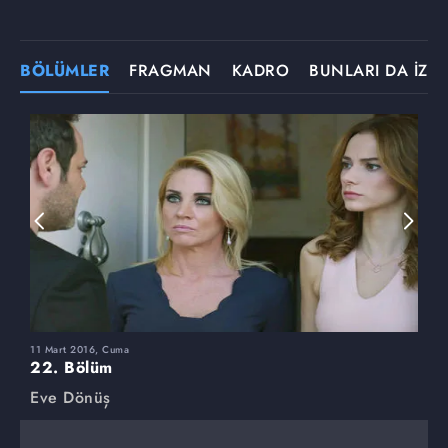
BÖLÜMLER
FRAGMAN
KADRO
BUNLARI DA İZLE
11 Mart 2016, Cuma
4
22. Bölüm
2
Eve Dönüş
E