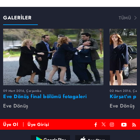
GALERİLER
TÜMÜ
09 Mart 2016, Çarşamba
02 Mart 2016, Çar
Eve Dönüş final bölümü fotogaleri
Kürşat'ın pi
galeri
Eve Dönüş
Eve Dönüş
Üye Ol
Üye Girişi