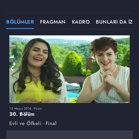
BÖLÜMLER
FRAGMAN
KADRO
BUNLARI DA İZLE
15 Mayıs 2016, Pazar
8
30. Bölüm
2
Evli ve Öfkeli - Final
E