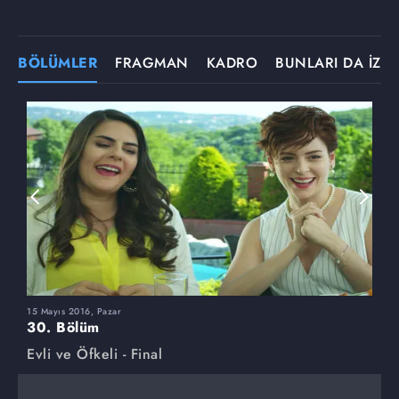
BÖLÜMLER
FRAGMAN
KADRO
BUNLARI DA İZLE
15 Mayıs 2016, Pazar
8
30. Bölüm
2
Evli ve Öfkeli - Final
E