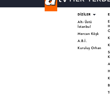
DİZİLER
E
E
Altı Üstü
H
İstanbul
O
Mercan Köşk
K
A.B.İ.
K
Kuruluş Orhan
S
K
A
H
K
B
T