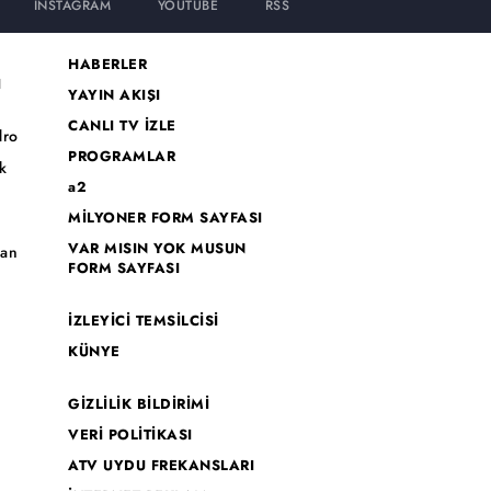
INSTAGRAM
YOUTUBE
RSS
HABERLER
I
YAYIN AKIŞI
CANLI TV İZLE
dro
PROGRAMLAR
k
a2
MİLYONER FORM SAYFASI
o
VAR MISIN YOK MUSUN
han
FORM SAYFASI
İZLEYİCİ TEMSİLCİSİ
KÜNYE
GİZLİLİK BİLDİRİMİ
VERİ POLİTİKASI
ATV UYDU FREKANSLARI