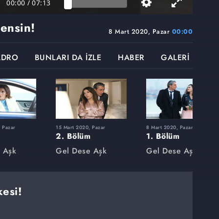
00:00
/
07:13
sensin!
8 Mart 2020, Pazar
00:00
ADRO
BUNLARI DA İZLE
HABER
GALERİ
 Pazar
15 Mart 2020, Pazar
8 Mart 2020, Pazar
2. Bölüm
1. Bölüm
 Aşk
Gel Dese Aşk
Gel Dese Aşk
kesi!