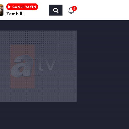
CANLI YAYIN
5
Zembilli