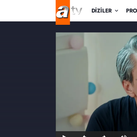
DİZİLER
PR