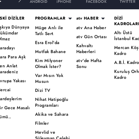
ANDROID
iPHONE
FACEBOOK
TWITTER
SKİ DİZİLER
PROGRAMLAR
atv HABER
DİZİ
KADROLAR
şkıya Dünyaya
Müge Anlı ile
atv Ana Haber
Altı Üstü
ükümdar
Tatlı Sert
atv Gün Ortası
İstanbul Ka
lmaz
Esra Erol'da
Kahvaltı
Mercan Köş
aradayı
Mutfak Bahane
Haberleri
Kadro
ara Para Aşk
Kim Milyoner
atv'de Hafta
A.B.İ. Kadr
en Anlat
Olmak İster?
Sonu
Kuruluş Or
aradeniz
Var Mısın Yok
Kadro
vrupa Yakası
Musun
ercai
Dizi TV
ardeşlerim
Nihat Hatipoğlu
Programları
ir Gece Masalı
Akika ve Sahara
ümü..
Filmler
Mevlid ve
Süleyman Çelebi