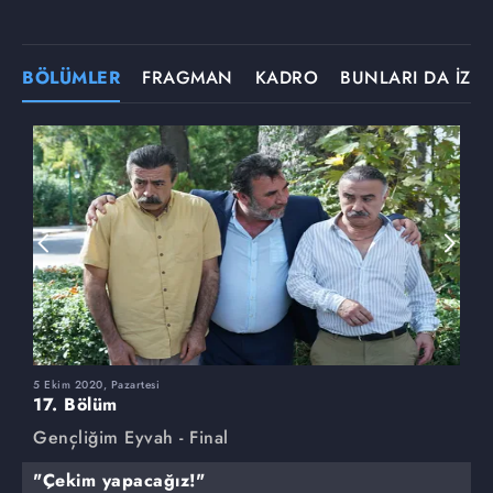
BÖLÜMLER
FRAGMAN
KADRO
BUNLARI DA İZLE
5 Ekim 2020, Pazartesi
28
17. Bölüm
1
Gençliğim Eyvah - Final
G
"Çekim yapacağız!"