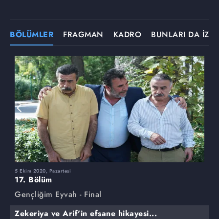
BÖLÜMLER
FRAGMAN
KADRO
BUNLARI DA İZLE
5 Ekim 2020, Pazartesi
28
17. Bölüm
1
Gençliğim Eyvah - Final
G
Zekeriya ve Arif'in efsane hikayesi...