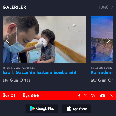
GALERİLER
TÜMÜ
18 Ekim 2023, Çarşamba
15 Ağustos 2023, S
İsrail, Gazze'de hastane bombaladı!
Kahreden ka
Yüzlerce ölü var...
kaybetti...
atv Gün Ortası
atv Gün Orta
Üye Ol
Üye Girişi
Reddet