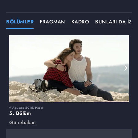
BÖLÜMLER
FRAGMAN
KADRO
BUNLARI DA İZLE
9 Ağustos 2015, Pazar
2
5. Bölüm
4
Günebakan
G