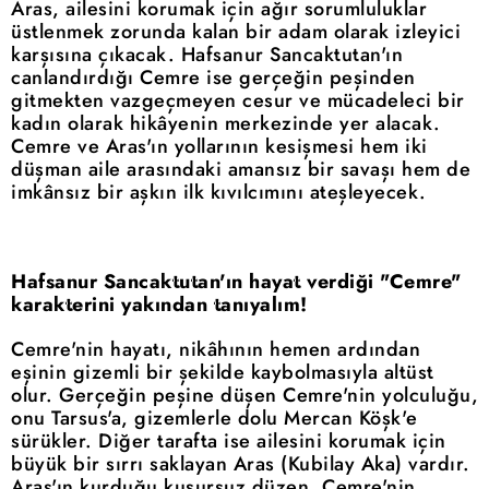
Aras, ailesini korumak için ağır sorumluluklar
üstlenmek zorunda kalan bir adam olarak izleyici
karşısına çıkacak. Hafsanur Sancaktutan'ın
canlandırdığı Cemre ise gerçeğin peşinden
gitmekten vazgeçmeyen cesur ve mücadeleci bir
kadın olarak hikâyenin merkezinde yer alacak.
Cemre ve Aras'ın yollarının kesişmesi hem iki
düşman aile arasındaki amansız bir savaşı hem de
imkânsız bir aşkın ilk kıvılcımını ateşleyecek.
Hafsanur Sancaktutan'ın hayat verdiği "Cemre"
karakterini yakından tanıyalım!
Cemre'nin hayatı, nikâhının hemen ardından
eşinin gizemli bir şekilde kaybolmasıyla altüst
olur. Gerçeğin peşine düşen Cemre'nin yolculuğu,
onu Tarsus'a, gizemlerle dolu Mercan Köşk'e
sürükler. Diğer tarafta ise ailesini korumak için
büyük bir sırrı saklayan Aras (Kubilay Aka) vardır.
Aras'ın kurduğu kusursuz düzen, Cemre'nin