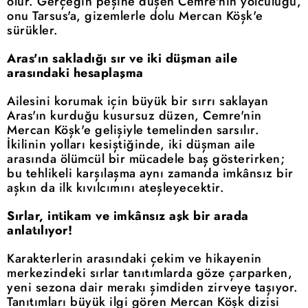
olur. Gerçeğin peşine düşen Cemre'nin yolculuğu,
onu Tarsus'a, gizemlerle dolu Mercan Köşk'e
sürükler.
Aras'ın sakladığı sır ve iki düşman aile
arasındaki hesaplaşma
Ailesini korumak için büyük bir sırrı saklayan
Aras'ın kurduğu kusursuz düzen, Cemre'nin
Mercan Köşk'e gelişiyle temelinden sarsılır.
İkilinin yolları kesiştiğinde, iki düşman aile
arasında ölümcül bir mücadele baş gösterirken;
bu tehlikeli karşılaşma aynı zamanda imkânsız bir
aşkın da ilk kıvılcımını ateşleyecektir.
Sırlar, intikam ve imkânsız aşk bir arada
anlatılıyor!
Karakterlerin arasındaki çekim ve hikayenin
merkezindeki sırlar tanıtımlarda göze çarparken,
yeni sezona dair merakı şimdiden zirveye taşıyor.
Tanıtımları büyük ilgi gören Mercan Köşk dizisi