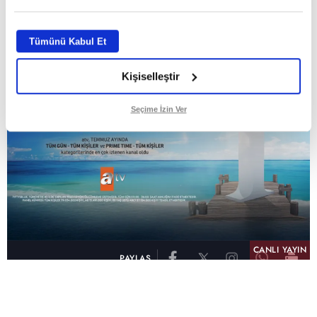
ABONE OL
Tümünü Kabul Et
Kişiselleştir
Seçime İzin Ver
CANLI YAYIN
PAYLAŞ
atv, Türkiye'nin en çok izlenen televizyon kanalı
olma unvanını son 10 yıldır elinde tutmaya