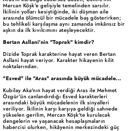
Mercan Köşk'e gelişiyle temelinden sarsılır.
İkilinin yolları kesiştiğinde, iki düşman aile
arasında ölümcül bir mücadele baş gösterirken;
bu tehlikeli karşılaşma aynı zamanda imkânsız bir
aşkın da ilk kıvılcımını ateşleyecektir.
Bertan Asllani'nin "Toprak" kimdir?
Dizide Toprak karakterine hayat veren Bertan
Asllani hayat veriyor. Karakter hikayenin kilit
noktalarından.
"Esved" ile "Aras" arasında büyük mücadele...
Kubilay Aka'nın hayat verdiği Aras ile Mehmet
Özgür'ün canlandırdığı Esved karakterleri
arasındaki büyük mücadelenin ilk sinyalleri
veriliyor. İkilinin karşı karşıya geldiği sahnede
yükselen gerilim, Mercan Köşk'te kurulacak
dengelerin ve yaşanacak hesaplaşmaların
habercisi olurken, hikâyenin merkezindeki güç