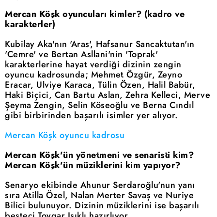
Mercan Köşk oyuncuları kimler? (kadro ve
karakterler)
Kubilay Aka'nın 'Aras', Hafsanur Sancaktutan'ın
'Cemre' ve Bertan Asllani'nin 'Toprak'
karakterlerine hayat verdiği dizinin zengin
oyuncu kadrosunda; Mehmet Özgür, Zeyno
Eracar, Ulviye Karaca, Tülin Özen, Halil Babür,
Haki Biçici, Can Bartu Aslan, Zehra Kelleci, Merve
Şeyma Zengin, Selin Köseoğlu ve Berna Cındıl
gibi birbirinden başarılı isimler yer alıyor.
Mercan Köşk oyuncu kadrosu
Mercan Köşk'ün yönetmeni ve senaristi kim?
Mercan Köşk'ün müziklerini kim yapıyor?
Senaryo ekibinde Ahunur Serdaroğlu'nun yanı
sıra Atilla Özel, Nalan Merter Savaş ve Nuriye
Bilici bulunuyor. Dizinin müziklerini ise başarılı
besteci Toygar Işıklı hazırlıyor.