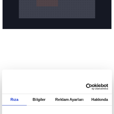
Reddet
HABERLER
Temmuz ayının lideri atv
Temmuz ayının lideri atv
Rıza
Bilgiler
Reklam Ayarları
Hakkında
GİRİŞ TARİHİ:
01.08.2026 10:40
GÜNCELLEME TARİHİ:
02.08.2026 09:59