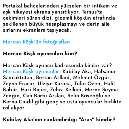
Portakal bahçelerinden yükselen bir intikam ve
aşk hikayesi ekrana yansıtılıyor. Tarsus'ta
çekimleri süren dizi, gizemli köşkün etrafında
şekillenen büyük hesaplaşmayı ve derin aile
sırlarını ekranlara taşıyacak.
Mercan Köşk'ün fotoğrafları
Mercan Köşk oyuncuları kim?
Mercan Köşk oyuncu kadrosunda kimler var?
Mercan Köşk oyuncuları
Kubilay Aka, Hafsanur
Sancaktutan, Bertan Asllani, Mehmet Özgür,
Zeyno Eracar, Ulviye Karaca, Tülin Özen, Halil
Babür, Haki Biçici, Zehra Kelleci, Merve Şeyma
Zengin, Can Bartu Arslan, Selin Köseoğlu ve
Berna Cındıl gibi genç ve usta oyuncular birlikte
rol alıyor.
Kubilay Aka'nın canlandırdığı "Aras" kimdir?