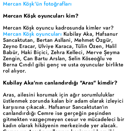
Mercan Köşk'ün fotoğrafları
Mercan Köşk oyuncuları kim?
Mercan Köşk oyuncu kadrosunda kimler var?
Mercan Köşk oyuncuları
Kubilay Aka, Hafsanur
Sancaktutan, Bertan Asllani, Mehmet Özgür,
Zeyno Eracar, Ulviye Karaca, Tülin Özen, Halil
Babür, Haki Biçici, Zehra Kelleci, Merve Şeyma
Zengin, Can Bartu Arslan, Selin Köseoğlu ve
Berna Cındıl gibi genç ve usta oyuncular birlikte
rol alıyor.
Kubilay Aka'nın canlandırdığı "Aras" kimdir?
Aras, ailesini korumak için ağır sorumluluklar
üstlenmek zorunda kalan bir adam olarak izleyici
karşısına çıkacak. Hafsanur Sancaktutan'ın
canlandırdığı Cemre ise gerçeğin peşinden
gitmekten vazgeçmeyen cesur ve mücadeleci bir
kadın olarak hikâyenin merkezinde yer alacak.