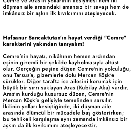
Cemre ve Aras'ın yollarının kesişmesi hem iki
düşman aile arasındaki amansız bir savaşı hem de
imkânsız bir aşkın ilk kıvılcımını ateşleyecek.
Hafsanur Sancaktutan'ın hayat verdiği "Cemre"
karakterini yakından tanıyalım!
Cemre'nin hayatı, nikâhının hemen ardından
eşinin gizemli bir şekilde kaybolmasıyla altüst
olur. Gerçeğin peşine düşen Cemre'nin yolculuğu,
onu Tarsus'a, gizemlerle dolu Mercan Köşk'e
sürükler. Diğer tarafta ise ailesini korumak için
büyük bir sırrı saklayan Aras (Kubilay Aka) vardır.
Aras'ın kurduğu kusursuz düzen, Cemre'nin
Mercan Köşk'e gelişiyle temelinden sarsılır.
İkilinin yolları kesiştiğinde, iki düşman aile
arasında ölümcül bir mücadele baş gösterirken;
bu tehlikeli karşılaşma aynı zamanda imkânsız bir
aşkın da ilk kıvılcımını ateşleyecektir.