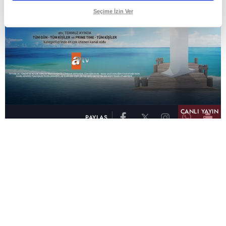
Seçime İzin Ver
CANLI YAYIN
PAYLAŞ
atv, Türkiye'nin en çok izlenen televizyon kanalı
olma unvanını son 10 yıldır elinde tutmaya
devam ediyor. Fifty5 Blue Temmuz 2026
verilerine göre atv, Tüm Gün – Tüm Kişiler ve
Prime Time – Tüm Kişiler kategorilerinde ayı
birinci sırada tamamlayarak zirvedeki yerini
korudu.