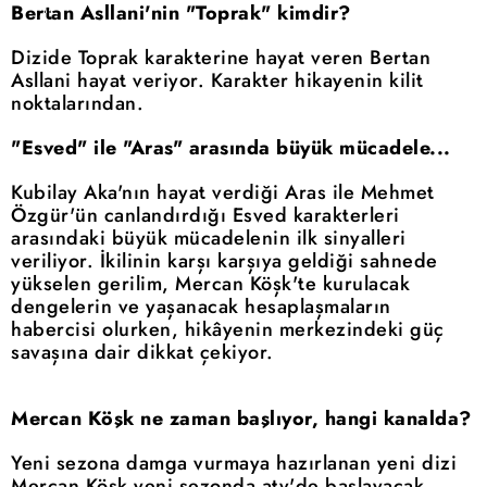
Bertan Asllani'nin "Toprak" kimdir?
Dizide Toprak karakterine hayat veren Bertan
Asllani hayat veriyor. Karakter hikayenin kilit
noktalarından.
"Esved" ile "Aras" arasında büyük mücadele...
Kubilay Aka'nın hayat verdiği Aras ile Mehmet
Özgür'ün canlandırdığı Esved karakterleri
arasındaki büyük mücadelenin ilk sinyalleri
veriliyor. İkilinin karşı karşıya geldiği sahnede
yükselen gerilim, Mercan Köşk'te kurulacak
dengelerin ve yaşanacak hesaplaşmaların
habercisi olurken, hikâyenin merkezindeki güç
savaşına dair dikkat çekiyor.
Mercan Köşk ne zaman başlıyor, hangi kanalda?
Yeni sezona damga vurmaya hazırlanan yeni dizi
Mercan Köşk yeni sezonda atv'de başlayacak.