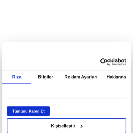
Reddet
HABERLER
Temmuz ayının lideri atv
Temmuz ayının lideri atv
Rıza
Bilgiler
Reklam Ayarları
Hakkında
GİRİŞ TARİHİ:
01.08.2026 10:40
GÜNCELLEME TARİHİ:
02.08.2026 09:59
ABONE OL
Tümünü Kabul Et
Kişiselleştir