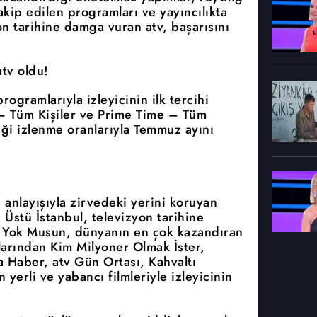
 takip edilen programları ve yayıncılıkta
on tarihine damga vuran atv, başarısını
tv oldu!
rogramlarıyla izleyicinin ilk tercihi
– Tüm Kişiler ve Prime Time – Tüm
tiği izlenme oranlarıyla Temmuz ayını
anlayışıyla zirvedeki yerini koruyan
tı Üstü İstanbul, televizyon tarihine
 Yok Musun, dünyanın en çok kazandıran
larından Kim Milyoner Olmak İster,
 Haber, atv Gün Ortası, Kahvaltı
n yerli ve yabancı filmleriyle izleyicinin