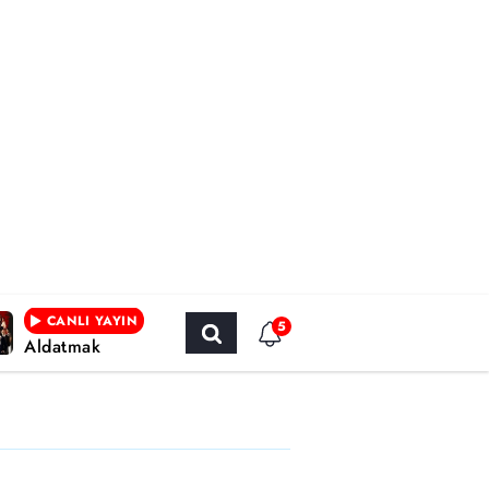
CANLI YAYIN
5
Aldatmak