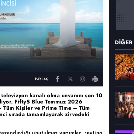
DİĞER
PAYLAŞ
n televizyon kanalı olma unvanını son 10
ediyor. Fifty5 Blue Temmuz 2026
– Tüm Kişiler ve Prime Time – Tüm
rinci sırada tamamlayarak zirvedeki
 kazandırdığı unutulmaz yapımlar, reyting