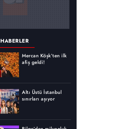
 HABERLER
Mercan Köşk’ten ilk
afiş geldi!
Altı Üstü İstanbul
sınırları aşıyor
Bilge'den milyonluk