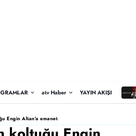
OGRAMLAR
atv Haber
YAYIN AKIŞI
uğu Engin Altan'a emanet
n koltuğu Engin