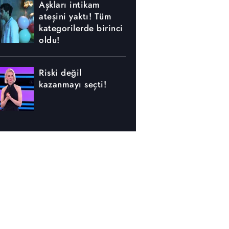
Aşkları intikam
ateşini yaktı! Tüm
kategorilerde birinci
oldu!
Riski değil
kazanmayı seçti!