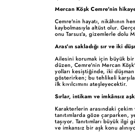
Mercan Köşk Cemre'nin hikaye
Cemre'nin hayatı, nikâhının he
kaybolmasıyla altüst olur. Ger
onu Tarsus'a, gizemlerle dolu M
Aras'ın sakladığı sır ve iki d
Ailesini korumak için büyük bir
düzen, Cemre'nin Mercan Köşk'e 
yolları kesiştiğinde, iki düşma
gösterirken; bu tehlikeli karşı
ilk kıvılcımını ateşleyecektir.
Sırlar, intikam ve imkânsız aşk
Karakterlerin arasındaki çekim 
tanıtımlarda göze çarparken, y
taşıyor. Tanıtımları büyük ilgi 
ve imkansız bir aşk konu alınıyo