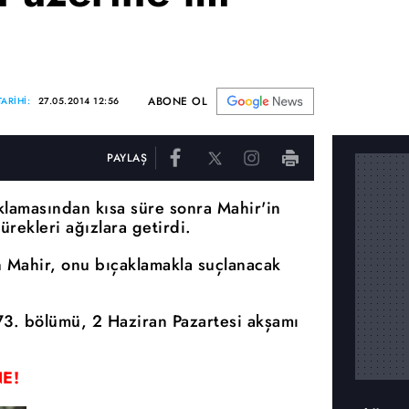
ABONE OL
ARİHİ:
27.05.2014 12:56
PAYLAŞ
klamasından kısa süre sonra Mahir'in
ürekleri ağızlara getirdi.
n Mahir, onu bıçaklamakla suçlanacak
3. bölümü, 2 Haziran Pazartesi akşamı
E!