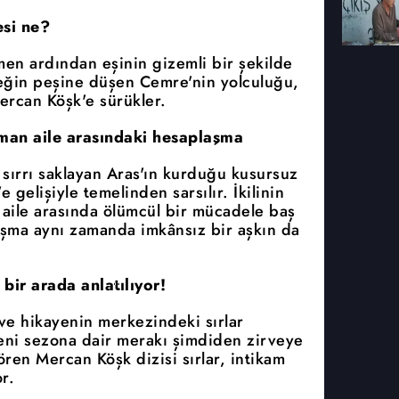
si ne?
men ardından eşinin gizemli bir şekilde
çeğin peşine düşen Cemre'nin yolculuğu,
ercan Köşk'e sürükler.
üşman aile arasındaki hesaplaşma
 sırrı saklayan Aras'ın kurduğu kusursuz
gelişiyle temelinden sarsılır. İkilinin
n aile arasında ölümcül bir mücadele baş
laşma aynı zamanda imkânsız bir aşkın da
 bir arada anlatılıyor!
ve hikayenin merkezindeki sırlar
eni sezona dair merakı şimdiden zirveye
gören Mercan Köşk dizisi sırlar, intikam
r.