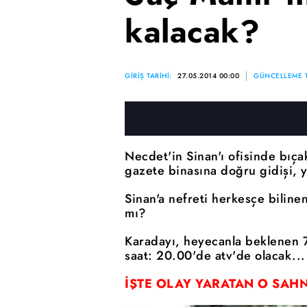
kalacak?
GİRİŞ TARİHİ:
27.05.2014 00:00
GÜNCELLEME T
Necdet'in Sinan'ı ofisinde bıça
gazete binasına doğru gidişi, y
Sinan'a nefreti herkesçe biline
mı?
Karadayı, heyecanla beklenen 7
saat: 20.00'de atv'de olacak...
İŞTE OLAY YARATAN O SAHN