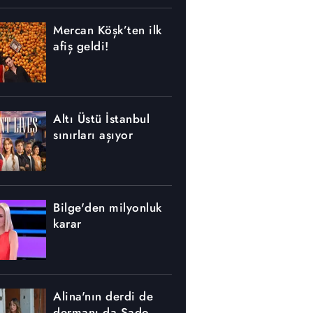
Mercan Köşk’ten ilk
afiş geldi!
Altı Üstü İstanbul
sınırları aşıyor
Bilge'den milyonluk
karar
Alina'nın derdi de
dermanı da Sado