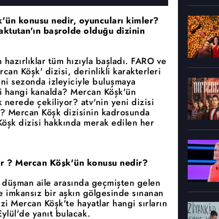
k'ün konusu nedir, oyuncuları kimler?
ktutan'ın başrolde olduğu dizinin
 hazırlıklar tüm hızıyla başladı. FARO ve
an Köşk' dizisi, derinlikli karakterleri
eni sezonda izleyiciyle buluşmaya
i hangi kanalda? Mercan Köşk'ün
nerede çekiliyor? atv'nin yeni dizisi
? Mercan Köşk dizisinin kadrosunda
Köşk dizisi hakkında merak edilen her
or ? Mercan Köşk'ün konusu nedir?
ki düşman aile arasında geçmişten gelen
ve imkansız bir aşkın gölgesinde sınanan
izi Mercan Köşk'te hayatlar hangi sırların
ylül'de yanıt bulacak.