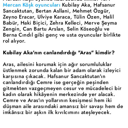
Mercan Köşk oyuncuları
Kubilay Aka, Hafsanur
Sancaktutan, Bertan Asllani, Mehmet Özgür,
Zeyno Eracar, Ulviye Karaca, Tülin Özen, Halil
Babür, Haki Biçici, Zehra Kelleci, Merve Şeyma
Zengin, Can Bartu Arslan, Selin Köseoğlu ve
Berna Cındıl gibi genç ve usta oyuncular birlikte
rol alıyor.
Kubilay Aka'nın canlandırdığı "Aras" kimdir?
Aras, ailesini korumak için ağır sorumluluklar
üstlenmek zorunda kalan bir adam olarak izleyici
karşısına çıkacak. Hafsanur Sancaktutan'ın
canlandırdığı Cemre ise gerçeğin peşinden
gitmekten vazgeçmeyen cesur ve mücadeleci bir
kadın olarak hikâyenin merkezinde yer alacak.
Cemre ve Aras'ın yollarının kesişmesi hem iki
düşman aile arasındaki amansız bir savaşı hem de
imkânsız bir aşkın ilk kıvılcımını ateşleyecek.