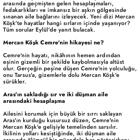
arasında geçmişten gelen hesaplaşmaları,
fedakarlıkları ve imkansız bir aşkın gölgesinde
sınanan aile bağlarını izleyecek. Yeni dizi Mercan
Köşk'te hayatlar hangi sırların içinde yaşanıyor?
Tüm sorular Eylül'de yanıt bulacak.
Mercan Köşk Cemre'nin hikayesi ne?
Cemre'nin hayatı, nikâhının hemen ardından
eşinin gizemli bir şekilde kaybolmasıyla altüst
olur. Gerçeğin peşine düşen Cemre'nin yolculuğu,
onu Tarsus'a, gizemlerle dolu Mercan Köşk'e
sürükler.
Aras'ın sakladığı sır ve iki düşman aile
arasındaki hesaplaşma
Ailesini korumak için büyük bir sırrı saklayan
Aras'ın kurduğu kusursuz düzen, Cemre'nin
Mercan Köşk'e gelişiyle temelinden sarsılır.
İkilinin yolları kesiştiğinde, iki düşman aile
arasında ölümcül bir mücadele baş gösterirken;