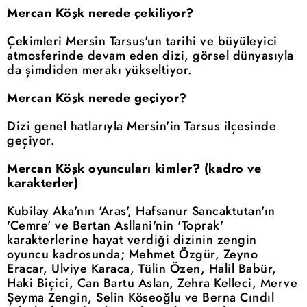
Mercan Köşk nerede çekiliyor?
Çekimleri Mersin Tarsus'un tarihi ve büyüleyici
atmosferinde devam eden dizi, görsel dünyasıyla
da şimdiden merakı yükseltiyor.
Mercan Köşk nerede geçiyor?
Dizi genel hatlarıyla Mersin'in Tarsus ilçesinde
geçiyor.
Mercan Köşk oyuncuları kimler? (kadro ve
karakterler)
Kubilay Aka'nın 'Aras', Hafsanur Sancaktutan'ın
'Cemre' ve Bertan Asllani'nin 'Toprak'
karakterlerine hayat verdiği dizinin zengin
oyuncu kadrosunda; Mehmet Özgür, Zeyno
Eracar, Ulviye Karaca, Tülin Özen, Halil Babür,
Haki Biçici, Can Bartu Aslan, Zehra Kelleci, Merve
Şeyma Zengin, Selin Köseoğlu ve Berna Cındıl