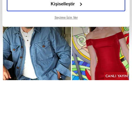
Kişiselleştir
Seçime İzin Ver
CANLI YAYIN
PAYLAŞ
Geçmişin yükü, kefaretin bedeli ve imkânsız bir
aşk aynı hikâyede buluşuyor.
KYN Yapım imzasını taşıyan ve yeni sezonda atv
ekranlarında izleyiciyle buluşmaya hazırlanan