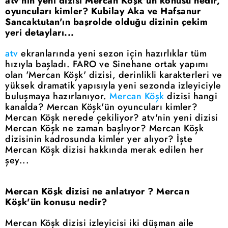
atv'nin yeni dizisi Mercan Köşk'ün konusu nedir,
oyuncuları kimler? Kubilay Aka ve Hafsanur
Sancaktutan'ın başrolde olduğu dizinin çekim
yeri detayları...
atv
ekranlarında yeni sezon için hazırlıklar tüm
hızıyla başladı. FARO ve Sinehane ortak yapımı
olan 'Mercan Köşk' dizisi, derinlikli karakterleri ve
yüksek dramatik yapısıyla yeni sezonda izleyiciyle
buluşmaya hazırlanıyor.
Mercan Köşk
dizisi hangi
kanalda? Mercan Köşk'ün oyuncuları kimler?
Mercan Köşk nerede çekiliyor? atv'nin yeni dizisi
Mercan Köşk ne zaman başlıyor? Mercan Köşk
dizisinin kadrosunda kimler yer alıyor? İşte
Mercan Köşk dizisi hakkında merak edilen her
şey...
Mercan Köşk dizisi ne anlatıyor ? Mercan
Köşk'ün konusu nedir?
Mercan Köşk dizisi izleyicisi iki düşman aile