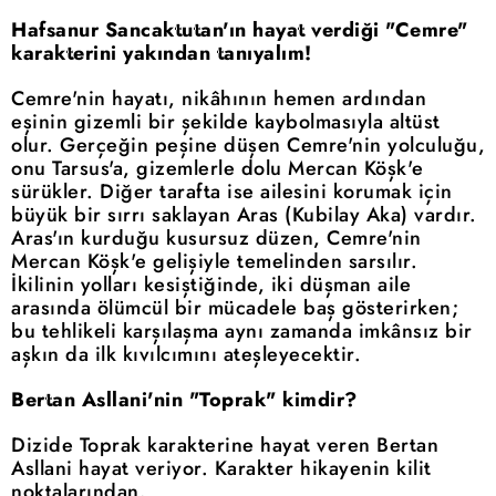
Hafsanur Sancaktutan'ın hayat verdiği "Cemre"
karakterini yakından tanıyalım!
Cemre'nin hayatı, nikâhının hemen ardından
eşinin gizemli bir şekilde kaybolmasıyla altüst
olur. Gerçeğin peşine düşen Cemre'nin yolculuğu,
onu Tarsus'a, gizemlerle dolu Mercan Köşk'e
sürükler. Diğer tarafta ise ailesini korumak için
büyük bir sırrı saklayan Aras (Kubilay Aka) vardır.
Aras'ın kurduğu kusursuz düzen, Cemre'nin
Mercan Köşk'e gelişiyle temelinden sarsılır.
İkilinin yolları kesiştiğinde, iki düşman aile
arasında ölümcül bir mücadele baş gösterirken;
bu tehlikeli karşılaşma aynı zamanda imkânsız bir
aşkın da ilk kıvılcımını ateşleyecektir.
Bertan Asllani'nin "Toprak" kimdir?
Dizide Toprak karakterine hayat veren Bertan
Asllani hayat veriyor. Karakter hikayenin kilit
noktalarından.