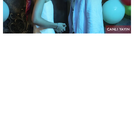
CANLI YAYIN
PAYLAŞ
atv’nin NTC Medya imzalı sevilen dizisi “Altı
Üstü İstanbul”, sekizinci bölümüyle pazartesi
akşamına damga vurdu. Her hafta yükselen
heyecanı ve sürprizlerle dolu hikâyesiyle
izleyiciyi ekran başına kilitleyen dizi, tüm reyting
kategorilerinde günün en çok izlenen yapımı
olarak zirvedeki yerini korudu.
"Altı Üstü İstanbul" 8. Bölümü ile Tüm Kişiler'de
%6,15 izlenme oranı ve %27,08 izlenme payı
AB'de %3,83 izlenme oranı ve %18,22 izlenme
payı ile 20+ABC1'de %5,74 izlenme oranı ve