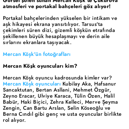
Görsel şölen sunan Mercan Köşk'te Çukurova
atmosferi ve portakal bahçeleri göz alıyor!
Portakal bahçelerinden yükselen bir intikam ve
aşk hikayesi ekrana yansıtılıyor. Tarsus'ta
çekimleri süren dizi, gizemli köşkün etrafında
şekillenen büyük hesaplaşmayı ve derin aile
sırlarını ekranlara taşıyacak.
Mercan Köşk'ün fotoğrafları
Mercan Köşk oyuncuları kim?
Mercan Köşk oyuncu kadrosunda kimler var?
Mercan Köşk oyuncuları
Kubilay Aka, Hafsanur
Sancaktutan, Bertan Asllani, Mehmet Özgür,
Zeyno Eracar, Ulviye Karaca, Tülin Özen, Halil
Babür, Haki Biçici, Zehra Kelleci, Merve Şeyma
Zengin, Can Bartu Arslan, Selin Köseoğlu ve
Berna Cındıl gibi genç ve usta oyuncular birlikte
rol alıyor.