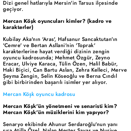
Dizi genel hatlarıyla Mersin'in Tarsus ilçesinde
geçiyor.
Mercan Köşk oyuncuları kimler? (kadro ve
karakterler)
Kubilay Aka'nın 'Aras', Hafsanur Sancaktutan'ın
'Cemre' ve Bertan Asllani'nin 'Toprak'
karakterlerine hayat verdiği dizinin zengin
oyuncu kadrosunda; Mehmet Özgür, Zeyno
Eracar, Ulviye Karaca, Tülin Özen, Halil Babür,
Haki Biçici, Can Bartu Aslan, Zehra Kelleci, Merve
Şeyma Zengin, Selin Köseoğlu ve Berna Cındıl
gibi birbirinden başarılı isimler yer alıyor.
Mercan Köşk oyuncu kadrosu
Mercan Köşk'ün yönetmeni ve senaristi kim?
Mercan Köşk'ün müziklerini kim yapıyor?
Senaryo ekibinde Ahunur Serdaroğlu'nun yanı
sıra Atilla Özel, Nalan Merter Savaş ve Nuriye