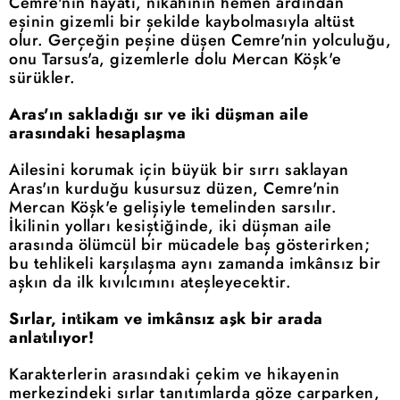
Cemre'nin hayatı, nikâhının hemen ardından
eşinin gizemli bir şekilde kaybolmasıyla altüst
olur. Gerçeğin peşine düşen Cemre'nin yolculuğu,
onu Tarsus'a, gizemlerle dolu Mercan Köşk'e
sürükler.
Aras'ın sakladığı sır ve iki düşman aile
arasındaki hesaplaşma
Ailesini korumak için büyük bir sırrı saklayan
Aras'ın kurduğu kusursuz düzen, Cemre'nin
Mercan Köşk'e gelişiyle temelinden sarsılır.
İkilinin yolları kesiştiğinde, iki düşman aile
arasında ölümcül bir mücadele baş gösterirken;
bu tehlikeli karşılaşma aynı zamanda imkânsız bir
aşkın da ilk kıvılcımını ateşleyecektir.
Sırlar, intikam ve imkânsız aşk bir arada
anlatılıyor!
Karakterlerin arasındaki çekim ve hikayenin
merkezindeki sırlar tanıtımlarda göze çarparken,