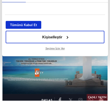
GİRİŞ TARİHİ:
01.08.2026 10:40
GÜNCELLEME TARİHİ:
02.08.2026 09:59
ABONE OL
Tümünü Kabul Et
Kişiselleştir
Seçime İzin Ver
CANLI YAYIN
PAYLAŞ