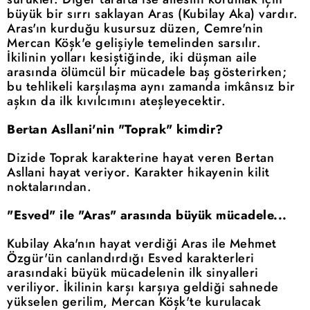
büyük bir sırrı saklayan Aras (Kubilay Aka) vardır.
Aras'ın kurduğu kusursuz düzen, Cemre'nin
Mercan Köşk'e gelişiyle temelinden sarsılır.
İkilinin yolları kesiştiğinde, iki düşman aile
arasında ölümcül bir mücadele baş gösterirken;
bu tehlikeli karşılaşma aynı zamanda imkânsız bir
aşkın da ilk kıvılcımını ateşleyecektir.
Bertan Asllani'nin "Toprak" kimdir?
Dizide Toprak karakterine hayat veren Bertan
Asllani hayat veriyor. Karakter hikayenin kilit
noktalarından.
"Esved" ile "Aras" arasında büyük mücadele...
Kubilay Aka'nın hayat verdiği Aras ile Mehmet
Özgür'ün canlandırdığı Esved karakterleri
arasındaki büyük mücadelenin ilk sinyalleri
veriliyor. İkilinin karşı karşıya geldiği sahnede
yükselen gerilim, Mercan Köşk'te kurulacak