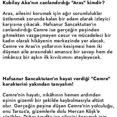
Kubilay Aka'nın canlandırdığı "Aras" kimdir?
Aras, ailesini korumak için ağır sorumluluklar
üstlenmek zorunda kalan bir adam olarak izleyici
karşısına çıkacak. Hafsanur Sancaktutan'ın
canlandırdığı Cemre ise gerçeğin peşinden
gitmekten vazgeçmeyen cesur ve mücadeleci bir
kadın olarak hikâyenin merkezinde yer alacak.
Cemre ve Aras'ın yollarının kesişmesi hem iki
düşman aile arasındaki amansız bir savaşı hem de
imkânsız bir aşkın ilk kıvılcımını ateşleyecek.
Hafsanur Sancaktutan'ın hayat verdiği "Cemre"
karakterini yakından tanıyalım!
Cemre'nin hayatı, nikâhının hemen ardından
eşinin gizemli bir şekilde kaybolmasıyla altüst
olur. Gerçeğin peşine düşen Cemre'nin yolculuğu,
onu Tarsus'a, gizemlerle dolu Mercan Köşk'e
sürükler. Diğer tarafta ise ailesini korumak için