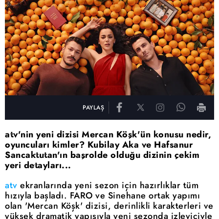
PAYLAŞ
atv'nin yeni dizisi Mercan Köşk'ün konusu nedir,
oyuncuları kimler? Kubilay Aka ve Hafsanur
Sancaktutan'ın başrolde olduğu dizinin çekim
yeri detayları...
atv
ekranlarında yeni sezon için hazırlıklar tüm
hızıyla başladı. FARO ve Sinehane ortak yapımı
olan 'Mercan Köşk' dizisi, derinlikli karakterleri ve
yüksek dramatik yapısıyla yeni sezonda izleyiciyle