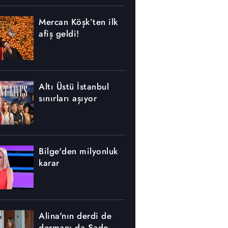
Mercan Köşk’ten ilk
afiş geldi!
Altı Üstü İstanbul
sınırları aşıyor
Bilge'den milyonluk
karar
Alina'nın derdi de
dermanı da Sado