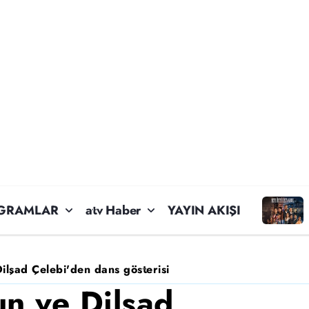
GRAMLAR
atv Haber
YAYIN AKIŞI
ilşad Çelebi'den dans gösterisi
un ve Dilşad