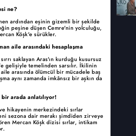
si ne?
men ardından eşinin gizemli bir şekilde
çeğin peşine düşen Cemre'nin yolculuğu,
ercan Köşk'e sürükler.
üşman aile arasındaki hesaplaşma
 sırrı saklayan Aras'ın kurduğu kusursuz
gelişiyle temelinden sarsılır. İkilinin
n aile arasında ölümcül bir mücadele baş
laşma aynı zamanda imkânsız bir aşkın da
 bir arada anlatılıyor!
ve hikayenin merkezindeki sırlar
eni sezona dair merakı şimdiden zirveye
gören Mercan Köşk dizisi sırlar, intikam
r.