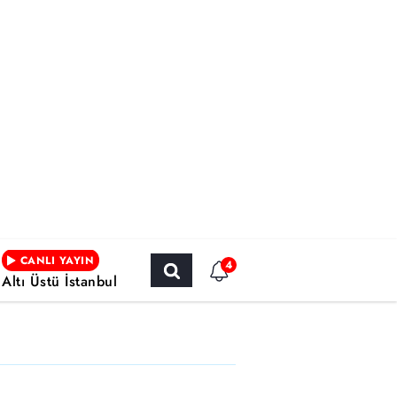
CANLI YAYIN
4
Altı Üstü İstanbul