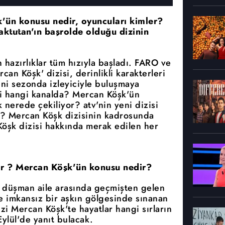
k'ün konusu nedir, oyuncuları kimler?
ktutan'ın başrolde olduğu dizinin
 hazırlıklar tüm hızıyla başladı. FARO ve
an Köşk' dizisi, derinlikli karakterleri
eni sezonda izleyiciyle buluşmaya
i hangi kanalda? Mercan Köşk'ün
nerede çekiliyor? atv'nin yeni dizisi
? Mercan Köşk dizisinin kadrosunda
Köşk dizisi hakkında merak edilen her
or ? Mercan Köşk'ün konusu nedir?
ki düşman aile arasında geçmişten gelen
ve imkansız bir aşkın gölgesinde sınanan
izi Mercan Köşk'te hayatlar hangi sırların
ylül'de yanıt bulacak.