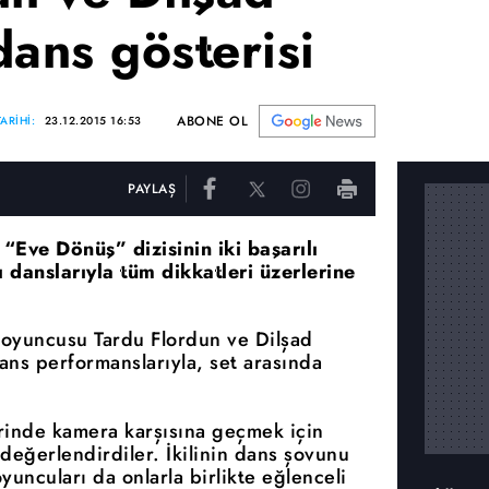
dans gösterisi
ABONE OL
ARİHİ:
23.12.2015 16:53
PAYLAŞ
“Eve Dönüş” dizisinin iki başarılı
 danslarıyla tüm dikkatleri üzerlerine
ı oyuncusu Tardu Flordun ve Dilşad
ns performanslarıyla, set arasında
rinde kamera karşısına geçmek için
değerlendirdiler. İkilinin dans şovunu
uncuları da onlarla birlikte eğlenceli