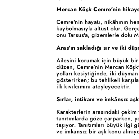
Mercan Köşk Cemre'nin hikaye
Cemre'nin hayatı, nikâhının he
kaybolmasıyla altüst olur. Ger
onu Tarsus'a, gizemlerle dolu M
Aras'ın sakladığı sır ve iki d
Ailesini korumak için büyük bir
düzen, Cemre'nin Mercan Köşk'e 
yolları kesiştiğinde, iki düşma
gösterirken; bu tehlikeli karşı
ilk kıvılcımını ateşleyecektir.
Sırlar, intikam ve imkânsız aşk
Karakterlerin arasındaki çekim 
tanıtımlarda göze çarparken, y
taşıyor. Tanıtımları büyük ilgi 
ve imkansız bir aşk konu alınıyo