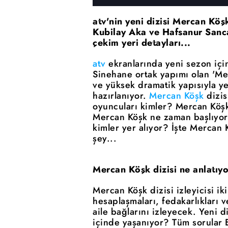
atv'nin yeni dizisi Mercan Köş
Kubilay Aka ve Hafsanur Sanca
çekim yeri detayları...
atv
ekranlarında yeni sezon için
Sinehane ortak yapımı olan 'Merc
ve yüksek dramatik yapısıyla y
hazırlanıyor.
Mercan Köşk
dizis
oyuncuları kimler? Mercan Köşk 
Mercan Köşk ne zaman başlıyor
kimler yer alıyor? İşte Mercan 
şey...
Mercan Köşk dizisi ne anlatıy
Mercan Köşk dizisi izleyicisi i
hesaplaşmaları, fedakarlıkları 
aile bağlarını izleyecek. Yeni d
içinde yaşanıyor? Tüm sorular E