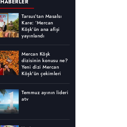
 HABERLER
Tarsus’tan Masalsı
Kare: ‘Mercan
Köşk’ün ana afişi
yayınlandı
Mercan Köşk
dizisinin konusu ne?
Yeni dizi Mercan
Köşk'ün çekimleri
nerede yapılıyor?
Temmuz ayının lideri
atv