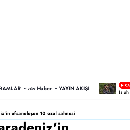
CA
RAMLAR
atv Haber
YAYIN AKIŞI
Isla
z'in efsaneleşen 10 özel sahnesi
aradeniz'in