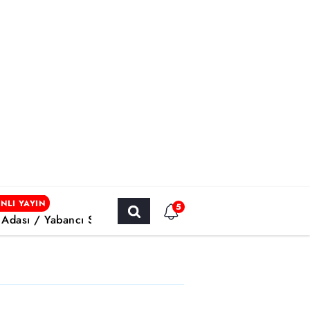
NLI YAYIN
5
h Adası / Yabancı Sinema