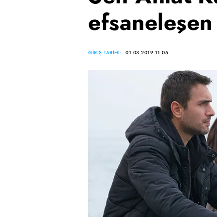
efsaneleşen
GİRİŞ TARİHİ:
01.03.2019 11:05