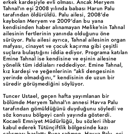
erkek kardeşiyle evli olması. Ancak Meryem
Tahnal'ın eşi 2008 yılında babası Harun Palu
tarafından öldürüldü. Palu ailesi, 2008'de
kaybolan Meryem ve 2009'dan bu yana
kendisinden haber alınamayan Melike'nin Tahnal
ailesinin fertlerinin yanında olduğunu öne
sürüyor. Palu ailesi ayrıca, Tahnal ailesinin organ
mafyası, cinayet ve çocuk kaçırma gibi çeşitli
suçlara bulaştığını iddia ediyor. Programa katılan
Emine Tahnal ise kendisine ve eşinin ailesine
yönelik tüm iddiaları reddediyor. Emine Tahnal,
kız kardeşi ve yeğenlerinin "akli dengesinin
yerinde olmadığını," kendisinin de uzun bir
süredir görüşmediğini söylüyor.
Tuncer Ustael, geçen hafta yayımlanan bir
bölümde Meryem Tahnal'ın annesi Havva Palu
tarafından gömüldüğünü duyduğunu söyledi ve
söz konusu bölgeyi canlı yayında gösterdi.
Kocaeli Emniyet Müdürlüğü, bu sözleri ihbar
kabul ederek Tütünçiftlik bölgesinde kazı
çalışması başlattı.Buna rağmen, Havva Palu, eşi