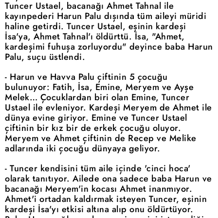
Tuncer Ustael, bacanağı Ahmet Tahnal ile
kayınpederi Harun Palu dışında tüm aileyi müridi
haline getirdi. Tuncer Ustael, eşinin kardeşi
İsa'ya, Ahmet Tahnal'ı öldürttü. İsa, "Ahmet,
kardeşimi fuhuşa zorluyordu" deyince baba Harun
Palu, suçu üstlendi.
- Harun ve Havva Palu çiftinin 5 çocuğu
bulunuyor: Fatih, İsa, Emine, Meryem ve Ayşe
Melek… Çocuklardan biri olan Emine, Tuncer
Ustael ile evleniyor. Kardeşi Meryem de Ahmet ile
dünya evine giriyor. Emine ve Tuncer Ustael
çiftinin bir kız bir de erkek çocuğu oluyor.
Meryem ve Ahmet çiftinin de Recep ve Melike
adlarında iki çocuğu dünyaya geliyor.
- Tuncer kendisini tüm aile içinde 'cinci hoca'
olarak tanıtıyor. Ailede ona sadece baba Harun ve
bacanağı Meryem'in kocası Ahmet inanmıyor.
Ahmet'i ortadan kaldırmak isteyen Tuncer, eşinin
kardeşi İsa'yı etkisi altına alıp onu öldürtüyor.