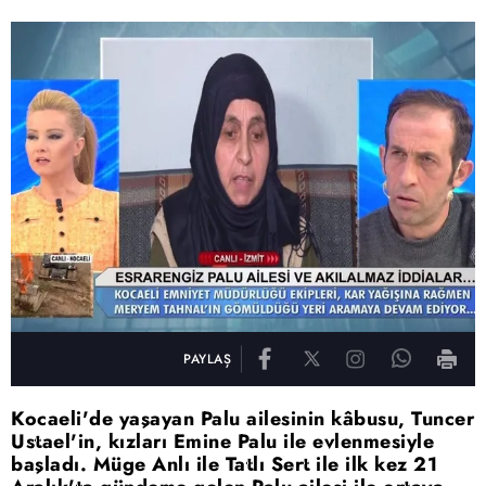
PAYLAŞ
Kocaeli'de yaşayan Palu ailesinin kâbusu, Tuncer
Ustael'in, kızları Emine Palu ile evlenmesiyle
başladı. Müge Anlı ile Tatlı Sert ile ilk kez 21