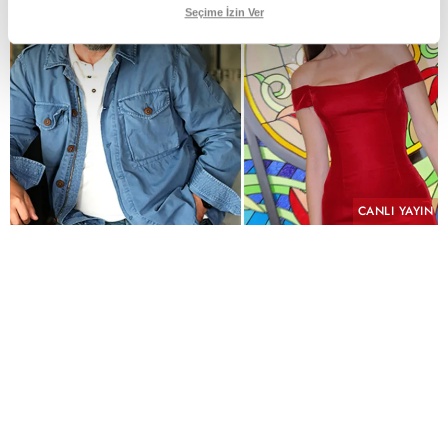
Seçime İzin Ver
CANLI YAYIN
PAYLAŞ
Geçmişin yükü, kefaretin bedeli ve imkânsız bir
aşk aynı hikâyede buluşuyor.
KYN Yapım imzasını taşıyan ve yeni sezonda atv
ekranlarında izleyiciyle buluşmaya hazırlanan
"Hamal" için uzun süren ön hazırlık çalışmalarında
sona yaklaşıldı. Yeni sezonun en çok merak edilen