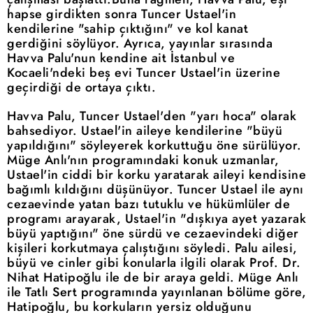
hapse girdikten sonra Tuncer Ustael'in
kendilerine "sahip çıktığını" ve kol kanat
gerdiğini söylüyor. Ayrıca, yayınlar sırasında
Havva Palu'nun kendine ait İstanbul ve
Kocaeli'ndeki beş evi Tuncer Ustael'in üzerine
geçirdiği de ortaya çıktı.
Havva Palu, Tuncer Ustael'den "yarı hoca" olarak
bahsediyor. Ustael'in aileye kendilerine "büyü
yapıldığını" söyleyerek korkuttuğu öne sürülüyor.
Müge Anlı'nın programındaki konuk uzmanlar,
Ustael'in ciddi bir korku yaratarak aileyi kendisine
bağımlı kıldığını düşünüyor. Tuncer Ustael ile aynı
cezaevinde yatan bazı tutuklu ve hükümlüler de
programı arayarak, Ustael'in "dışkıya ayet yazarak
büyü yaptığını" öne sürdü ve cezaevindeki diğer
kişileri korkutmaya çalıştığını söyledi. Palu ailesi,
büyü ve cinler gibi konularla ilgili olarak Prof. Dr.
Nihat Hatipoğlu ile de bir araya geldi. Müge Anlı
ile Tatlı Sert programında yayınlanan bölüme göre,
Hatipoğlu, bu korkuların yersiz olduğunu