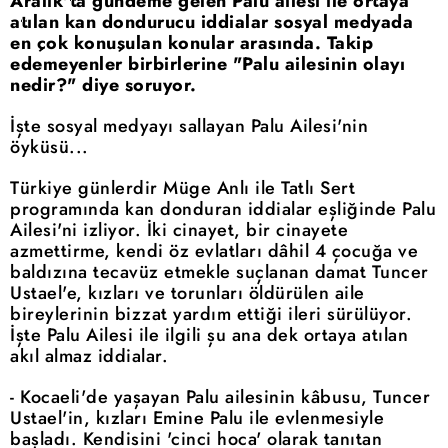
Aralık'ta gündeme gelen Palu ailesi ile ortaya
atılan kan dondurucu iddialar sosyal medyada
en çok konuşulan konular arasında. Takip
edemeyenler birbirlerine "Palu ailesinin olayı
nedir?" diye soruyor.
İşte sosyal medyayı sallayan Palu Ailesi'nin
öyküsü...
Türkiye günlerdir Müge Anlı ile Tatlı Sert
programında kan donduran iddialar eşliğinde Palu
Ailesi'ni izliyor. İki cinayet, bir cinayete
azmettirme, kendi öz evlatları dâhil 4 çocuğa ve
baldızına tecavüz etmekle suçlanan damat Tuncer
Ustael'e, kızları ve torunları öldürülen aile
bireylerinin bizzat yardım ettiği ileri sürülüyor.
İşte Palu Ailesi ile ilgili şu ana dek ortaya atılan
akıl almaz iddialar.
- Kocaeli'de yaşayan Palu ailesinin kâbusu, Tuncer
Ustael'in, kızları Emine Palu ile evlenmesiyle
başladı. Kendisini 'cinci hoca' olarak tanıtan