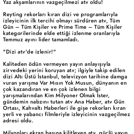
Yaz akşamlarının vazgeçilmezi atv oldu!
Reyting rekorları kıran dizi ve programlarıyla
izleyicinin ilk tercihi olmayı sürdüren atv, Tüm
Gün – Tüm Kişiler ve Prime Time – Tüm Kişiler
kategorilerinde elde ettiği izlenme oranlarıyla
Temmuz ayını lider tamamladı.
"Dizi atv'de izlenir!"
Kaliteden ödün vermeyen yayın anlayışıyla
zirvedeki yerini koruyan atv; ilgiyle takip edilen
dizi Altı Üstü İstanbul, televizyon tarihine damga
vuran yarışma Var Mısın Yok Musun, dünyanın en
çok kazandıran ve en çok izlenen bilgi
yarışmalarından Kim Milyoner Olmak İster,
gündemin nabzını tutan atv Ana Haber, atv Gün
Ortası, Kahvaltı Haberleri ile gişe rekorları kıran
yerli ve yabancı filmleriyle izleyicinin vazgeçilmez
adresi oldu.
Milyonları ekran başına kilitleyen atv, güçlü yayın