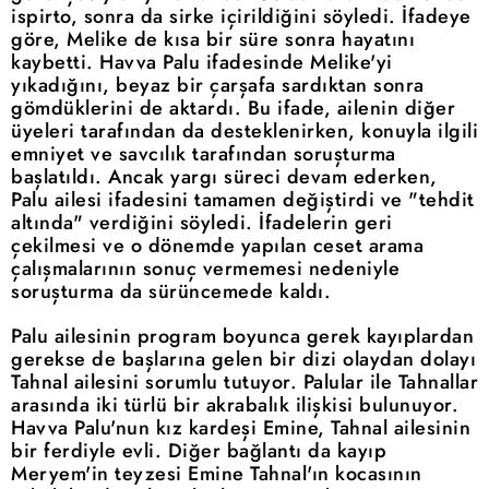
ispirto, sonra da sirke içirildiğini söyledi. İfadeye
göre, Melike de kısa bir süre sonra hayatını
kaybetti. Havva Palu ifadesinde Melike'yi
yıkadığını, beyaz bir çarşafa sardıktan sonra
gömdüklerini de aktardı. Bu ifade, ailenin diğer
üyeleri tarafından da desteklenirken, konuyla ilgili
emniyet ve savcılık tarafından soruşturma
başlatıldı. Ancak yargı süreci devam ederken,
Palu ailesi ifadesini tamamen değiştirdi ve "tehdit
altında" verdiğini söyledi. İfadelerin geri
çekilmesi ve o dönemde yapılan ceset arama
çalışmalarının sonuç vermemesi nedeniyle
soruşturma da sürüncemede kaldı.
Palu ailesinin program boyunca gerek kayıplardan
gerekse de başlarına gelen bir dizi olaydan dolayı
Tahnal ailesini sorumlu tutuyor. Palular ile Tahnallar
arasında iki türlü bir akrabalık ilişkisi bulunuyor.
Havva Palu'nun kız kardeşi Emine, Tahnal ailesinin
bir ferdiyle evli. Diğer bağlantı da kayıp
Meryem'in teyzesi Emine Tahnal'ın kocasının