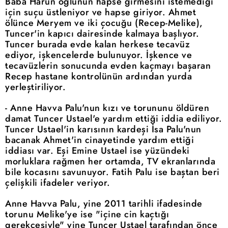
Baba Harun oğlunun hapse girmesini istemediği
için suçu üstleniyor ve hapse giriyor. Ahmet
ölünce Meryem ve iki çocuğu (Recep-Melike),
Tuncer'in kapıcı dairesinde kalmaya başlıyor.
Tuncer burada evde kalan herkese tecavüz
ediyor, işkencelerde bulunuyor. İşkence ve
tecavüzlerin sonucunda evden kaçmayı başaran
Recep hastane kontrolünün ardından yurda
yerleştiriliyor.
- Anne Havva Palu'nun kızı ve torununu öldüren
damat Tuncer Ustael'e yardım ettiği iddia ediliyor.
Tuncer Ustael'in karısının kardeşi İsa Palu'nun
bacanak Ahmet'in cinayetinde yardım ettiği
iddiası var. Eşi Emine Ustael ise yüzündeki
morluklara rağmen her ortamda, TV ekranlarında
bile kocasını savunuyor. Fatih Palu ise baştan beri
çelişkili ifadeler veriyor.
Anne Havva Palu, yine 2011 tarihli ifadesinde
torunu Melike'ye ise "içine cin kaçtığı
gerekçesiyle" yine Tuncer Ustael tarafından önce