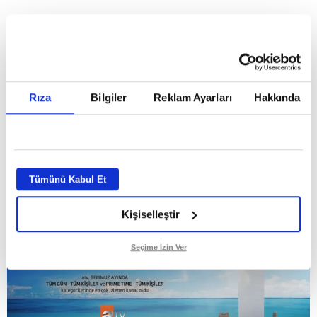
HABERLER
Temmuz ayının lideri atv
Temmuz ayının lideri atv
Rıza
Bilgiler
Reklam Ayarları
Hakkında
GİRİŞ TARİHİ:
01.08.2026 10:40
GÜNCELLEME TARİHİ:
02.08.2026 09:59
ABONE OL
Tümünü Kabul Et
Kişiselleştir
Seçime İzin Ver