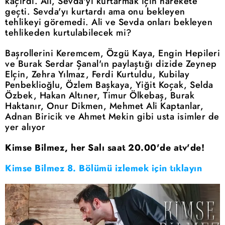
kaçırdı. Ali, Sevda'yı kurtarmak için harekete
geçti. Sevda'yı kurtardı ama onu bekleyen
tehlikeyi göremedi. Ali ve Sevda onları bekleyen
tehlikeden kurtulabilecek mi?
Başrollerini Keremcem, Özgü Kaya, Engin Hepileri
ve Burak Serdar Şanal'ın paylaştığı dizide Zeynep
Elçin, Zehra Yılmaz, Ferdi Kurtuldu, Kubilay
Penbeklioğlu, Özlem Başkaya, Yiğit Koçak, Selda
Özbek, Hakan Altıner, Timur Ölkebaş, Burak
Haktanır, Onur Dikmen, Mehmet Ali Kaptanlar,
Adnan Biricik ve Ahmet Mekin gibi usta isimler de
yer alıyor
Kimse Bilmez, her Salı saat 20.00'de atv'de!
Kimse Bilmez 8. Bölümü izlemek için tıklayın