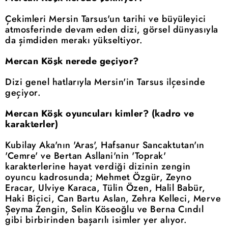
Çekimleri Mersin Tarsus'un tarihi ve büyüleyici
atmosferinde devam eden dizi, görsel dünyasıyla
da şimdiden merakı yükseltiyor.
Mercan Köşk nerede geçiyor?
Dizi genel hatlarıyla Mersin'in Tarsus ilçesinde
geçiyor.
Mercan Köşk oyuncuları kimler? (kadro ve
karakterler)
Kubilay Aka'nın 'Aras', Hafsanur Sancaktutan'ın
'Cemre' ve Bertan Asllani'nin 'Toprak'
karakterlerine hayat verdiği dizinin zengin
oyuncu kadrosunda; Mehmet Özgür, Zeyno
Eracar, Ulviye Karaca, Tülin Özen, Halil Babür,
Haki Biçici, Can Bartu Aslan, Zehra Kelleci, Merve
Şeyma Zengin, Selin Köseoğlu ve Berna Cındıl
gibi birbirinden başarılı isimler yer alıyor.