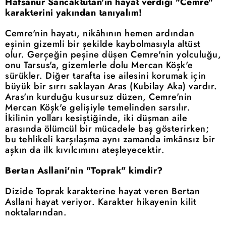
Hafsanur Sancaktutan'ın hayat verdiği "Cemre"
karakterini yakından tanıyalım!
Cemre'nin hayatı, nikâhının hemen ardından
eşinin gizemli bir şekilde kaybolmasıyla altüst
olur. Gerçeğin peşine düşen Cemre'nin yolculuğu,
onu Tarsus'a, gizemlerle dolu Mercan Köşk'e
sürükler. Diğer tarafta ise ailesini korumak için
büyük bir sırrı saklayan Aras (Kubilay Aka) vardır.
Aras'ın kurduğu kusursuz düzen, Cemre'nin
Mercan Köşk'e gelişiyle temelinden sarsılır.
İkilinin yolları kesiştiğinde, iki düşman aile
arasında ölümcül bir mücadele baş gösterirken;
bu tehlikeli karşılaşma aynı zamanda imkânsız bir
aşkın da ilk kıvılcımını ateşleyecektir.
Bertan Asllani'nin "Toprak" kimdir?
Dizide Toprak karakterine hayat veren Bertan
Asllani hayat veriyor. Karakter hikayenin kilit
noktalarından.