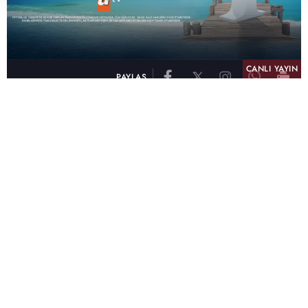
CANLI YAYIN
PAYLAŞ
atv, Türkiye'nin en çok izlenen televizyon kanalı
olma unvanını son 10 yıldır elinde tutmaya
devam ediyor. Fifty5 Blue Temmuz 2026
verilerine göre atv, Tüm Gün – Tüm Kişiler ve
Prime Time – Tüm Kişiler kategorilerinde ayı
birinci sırada tamamlayarak zirvedeki yerini
korudu.
32 yıldır televizyon dünyasına kazandırdığı
unutulmaz yapımlar, reyting rekorları kıran
dizileri, ilgiyle takip edilen programları ve
yayıncılıkta öncü projeleriyle Türk televizyon
tarihine damga vuran atv, başarısını Temmuz
ayında da sürdürdü.