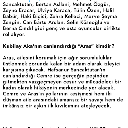
Sancaktutan, Bertan Asllani, Mehmet Özgür,
Zeyno Eracar, Ulviye Karaca, Tülin Özen, Halil
Babür, Haki Biçici, Zehra Kelleci, Merve Şeyma
Zengin, Can Bartu Arslan, Selin Köseoğlu ve
Berna Cındıl gibi genç ve usta oyuncular birlikte
rol alıyor.
Kubilay Aka'nın canlandırdığı "Aras" kimdir?
Aras, ailesini korumak için ağır sorumluluklar
üstlenmek zorunda kalan bir adam olarak izleyici
karşısına çıkacak. Hafsanur Sancaktutan'ın
canlandırdığı Cemre ise gerçeğin peşinden
gitmekten vazgeçmeyen cesur ve mücadeleci bir
kadın olarak hikâyenin merkezinde yer alacak.
Cemre ve Aras'ın yollarının kesişmesi hem iki
düşman aile arasındaki amansız bir savaşı hem de
imkânsız bir aşkın ilk kıvılcımını ateşleyecek.