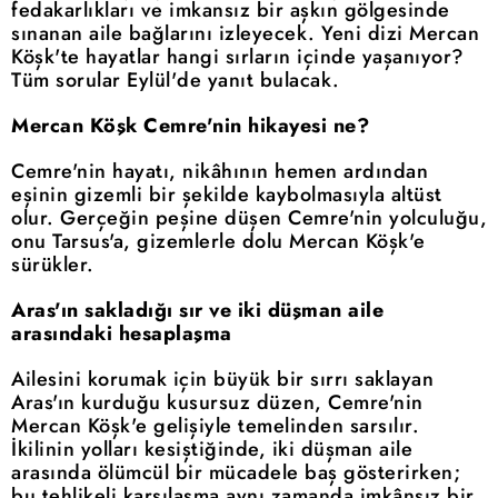
fedakarlıkları ve imkansız bir aşkın gölgesinde
sınanan aile bağlarını izleyecek. Yeni dizi Mercan
Köşk'te hayatlar hangi sırların içinde yaşanıyor?
Tüm sorular Eylül'de yanıt bulacak.
Mercan Köşk Cemre'nin hikayesi ne?
Cemre'nin hayatı, nikâhının hemen ardından
eşinin gizemli bir şekilde kaybolmasıyla altüst
olur. Gerçeğin peşine düşen Cemre'nin yolculuğu,
onu Tarsus'a, gizemlerle dolu Mercan Köşk'e
sürükler.
Aras'ın sakladığı sır ve iki düşman aile
arasındaki hesaplaşma
Ailesini korumak için büyük bir sırrı saklayan
Aras'ın kurduğu kusursuz düzen, Cemre'nin
Mercan Köşk'e gelişiyle temelinden sarsılır.
İkilinin yolları kesiştiğinde, iki düşman aile
arasında ölümcül bir mücadele baş gösterirken;
bu tehlikeli karşılaşma aynı zamanda imkânsız bir