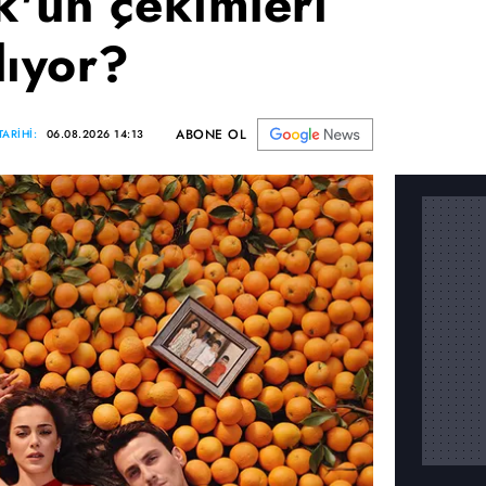
'ün çekimleri
lıyor?
ABONE OL
ARİHİ:
06.08.2026 14:13