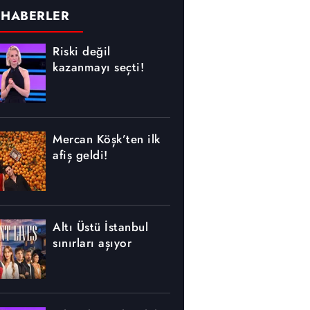
 HABERLER
Riski değil
kazanmayı seçti!
Mercan Köşk’ten ilk
afiş geldi!
Altı Üstü İstanbul
sınırları aşıyor