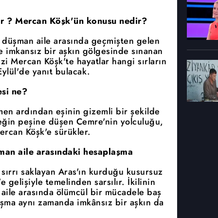
or ? Mercan Köşk'ün konusu nedir?
ki düşman aile arasında geçmişten gelen
ve imkansız bir aşkın gölgesinde sınanan
izi Mercan Köşk'te hayatlar hangi sırların
ylül'de yanıt bulacak.
si ne?
men ardından eşinin gizemli bir şekilde
çeğin peşine düşen Cemre'nin yolculuğu,
ercan Köşk'e sürükler.
üşman aile arasındaki hesaplaşma
 sırrı saklayan Aras'ın kurduğu kusursuz
gelişiyle temelinden sarsılır. İkilinin
n aile arasında ölümcül bir mücadele baş
laşma aynı zamanda imkânsız bir aşkın da