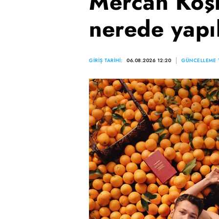
Mercan Köşk
nerede yapı
GİRİŞ TARİHİ:
06.08.2026 12:20
GÜNCELLEME T