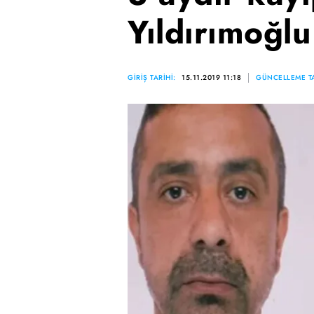
Yıldırımoğl
GİRİŞ TARİHİ:
15.11.2019 11:18
GÜNCELLEME TA