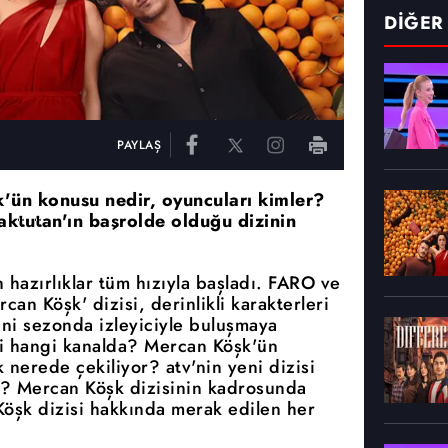
DİĞER
PAYLAŞ
k'ün konusu nedir, oyuncuları kimler?
ktutan'ın başrolde olduğu dizinin
 hazırlıklar tüm hızıyla başladı. FARO ve
an Köşk' dizisi, derinlikli karakterleri
eni sezonda izleyiciyle buluşmaya
i hangi kanalda? Mercan Köşk'ün
nerede çekiliyor? atv'nin yeni dizisi
? Mercan Köşk dizisinin kadrosunda
Köşk dizisi hakkında merak edilen her