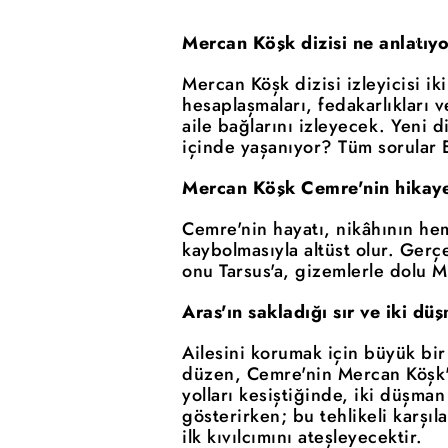
Mercan Köşk dizisi ne anlatıy
Mercan Köşk dizisi izleyicisi i
hesaplaşmaları, fedakarlıkları 
aile bağlarını izleyecek. Yeni d
içinde yaşanıyor? Tüm sorular E
Mercan Köşk Cemre'nin hikaye
Cemre'nin hayatı, nikâhının he
kaybolmasıyla altüst olur. Ger
onu Tarsus'a, gizemlerle dolu M
Aras'ın sakladığı sır ve iki d
Ailesini korumak için büyük bir
düzen, Cemre'nin Mercan Köşk'e 
yolları kesiştiğinde, iki düşma
gösterirken; bu tehlikeli karşı
ilk kıvılcımını ateşleyecektir.