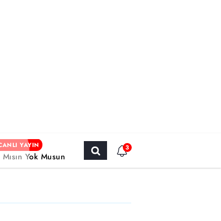
CANLI YAYIN
3
r Mısın Yok Musun