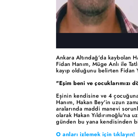
Ankara Altındağ'da kaybolan Ha
Fidan Hanım, Müge Anlı ile Tatl
kayıp olduğunu belirten Fidan Yı
"Eşim beni ve çocuklarımızı d
Eşinin kendisine ve 4 çocuğuna
Hanım, Hakan Bey'in uzun zaman
aralarında maddi manevi sorunl
olarak Hakan Yıldırımoğlu'na uz
günden bu yana kendisinden bir
O anları izlemek için tıklayın!