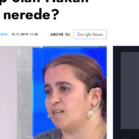
u nerede?
ABONE OL
RİHİ:
15.11.2019 11:20