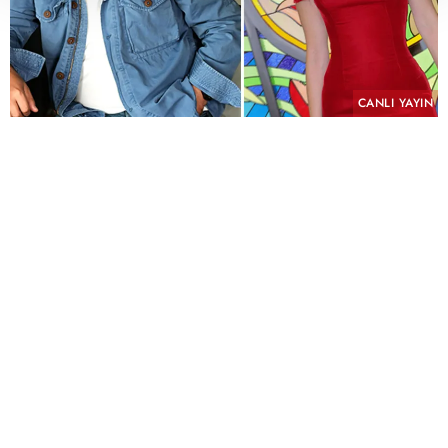
CANLI YAYIN
PAYLAŞ
Geçmişin yükü, kefaretin bedeli ve imkânsız bir
aşk aynı hikâyede buluşuyor.
KYN Yapım imzasını taşıyan ve yeni sezonda atv
ekranlarında izleyiciyle buluşmaya hazırlanan
"Hamal" için uzun süren ön hazırlık çalışmalarında
sona yaklaşıldı. Yeni sezonun en çok merak edilen
yapımlarından biri olmaya aday dizinin
çekimlerinin Eylül ayında başlaması planlanıyor.
Kostümden mekânlara kadar titiz bir hazırlık
süreci