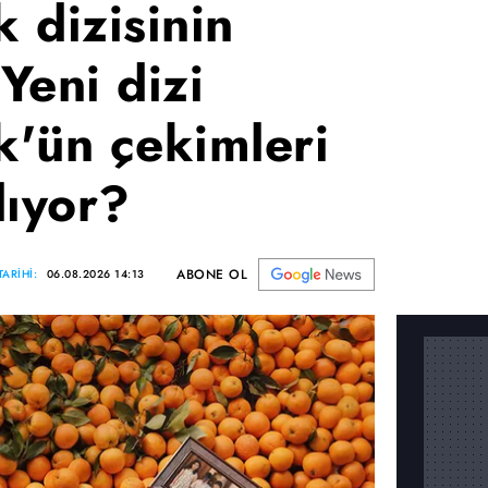
 dizisinin
Yeni dizi
'ün çekimleri
lıyor?
ABONE OL
ARİHİ:
06.08.2026 14:13