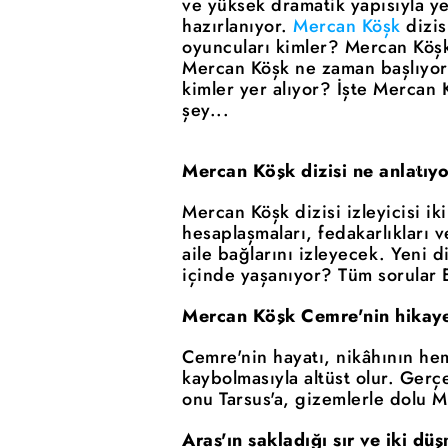
ve yüksek dramatik yapısıyla y
hazırlanıyor.
Mercan Köşk
dizis
oyuncuları kimler? Mercan Köşk 
Mercan Köşk ne zaman başlıyor
kimler yer alıyor? İşte Mercan 
şey...
Mercan Köşk dizisi ne anlatıy
Mercan Köşk dizisi izleyicisi i
hesaplaşmaları, fedakarlıkları 
aile bağlarını izleyecek. Yeni d
içinde yaşanıyor? Tüm sorular E
Mercan Köşk Cemre'nin hikaye
Cemre'nin hayatı, nikâhının he
kaybolmasıyla altüst olur. Ger
onu Tarsus'a, gizemlerle dolu M
Aras'ın sakladığı sır ve iki d