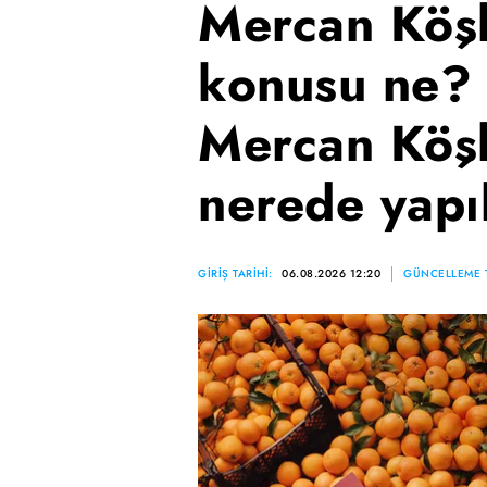
Mercan Köşk
konusu ne? 
Mercan Köşk
nerede yapı
GİRİŞ TARİHİ:
06.08.2026 12:20
GÜNCELLEME T