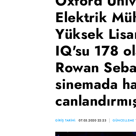
Oxford Üniv
Elektrik Müh
Yüksek Lisa
IQ'su 178 o
Rowan Sebas
sinemada ha
canlandırmış
GİRİŞ TARİHİ:
07.03.2020 22:23
GÜNCELLEME T