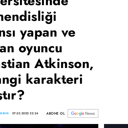
ersitesinde
endisliği
nsı yapan ve
lan oyuncu
tian Atkinson,
ngi karakteri
tır?
ABONE OL
ARİHİ:
07.03.2020 22:24