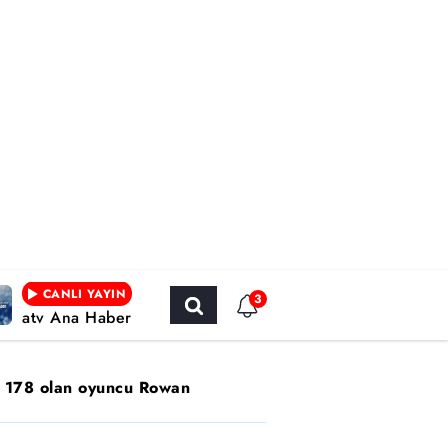
CANLI YAYIN
3
atv Ana Haber
su 178 olan oyuncu Rowan