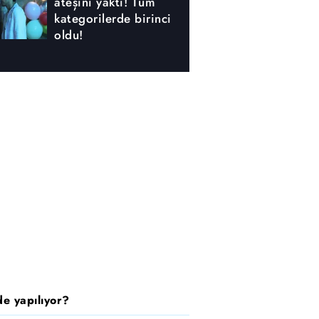
ateşini yaktı! Tüm
kategorilerde birinci
oldu!
e yapılıyor?