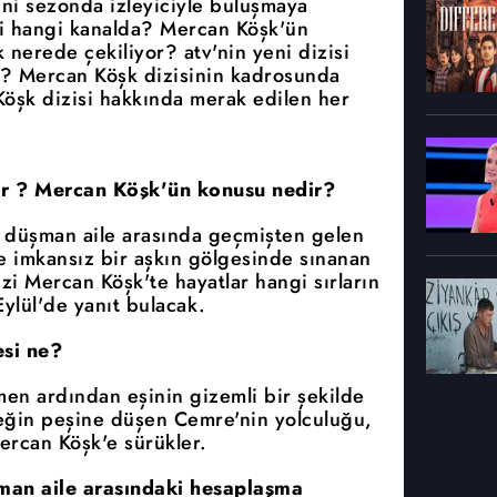
eni sezonda izleyiciyle buluşmaya
i hangi kanalda? Mercan Köşk'ün
nerede çekiliyor? atv'nin yeni dizisi
? Mercan Köşk dizisinin kadrosunda
Köşk dizisi hakkında merak edilen her
or ? Mercan Köşk'ün konusu nedir?
ki düşman aile arasında geçmişten gelen
ve imkansız bir aşkın gölgesinde sınanan
izi Mercan Köşk'te hayatlar hangi sırların
ylül'de yanıt bulacak.
si ne?
men ardından eşinin gizemli bir şekilde
çeğin peşine düşen Cemre'nin yolculuğu,
ercan Köşk'e sürükler.
üşman aile arasındaki hesaplaşma