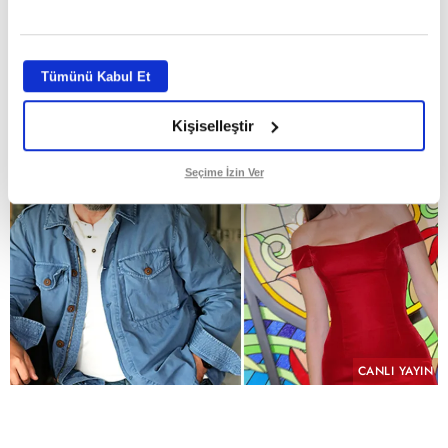
GİRİŞ TARİHİ:
29.07.2026 10:58
ABONE OL
Tümünü Kabul Et
Kişiselleştir
Seçime İzin Ver
CANLI YAYIN
PAYLAŞ