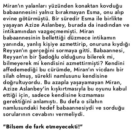
Miran'ın yalanları yüzünden konaktan kovduğu
babaannesini yalnız bırakmayan Esma, onu alıp
evine götürmüştü. Bir süredir Esma ile birlikte
yaşayan Azize Aslanbey, burada da inadından ve
intikamından vazgeçmemişti. Miran
babaannesinin bellettiği düzmece intikamın
yanında, yanlış kişiye azmettirip, onuruna kıydığı
Reyyan'ın gerçeğini sormaya gitti. Babaannesi,
Reyyan'ın bir Şadoğlu olduğunu bilerek mi,
bilmeyerek mi kendisini azmettirmişti? Kendini
affedemediği bu cürümde, Miran'ın vicdanı bir
silah olmuş, sürekli namlusunu kendisine
doğrultuyordu. Bu azapla yaşayamayan Miran,
Azize Aslanbey'in kışkırtmasıyla bu oyunu kabul
ettiği için, sadece kendisine kızmaması
gerektiğini anlamıştı. Bu defa o silahın
namlusundaki hedef babaannesiydi ve sorduğu
sorularının cevabını vermeliydi.
"Bilsem de fark etmeyecekti!"