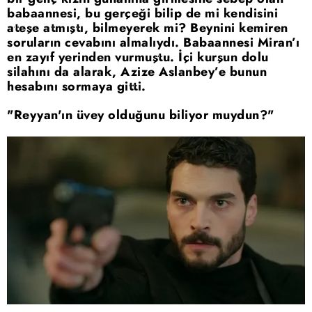
babaannesi, bu gerçeği bilip de mi kendisini
ateşe atmıştı, bilmeyerek mi? Beynini kemiren
soruların cevabını almalıydı. Babaannesi Miran’ı
en zayıf yerinden vurmuştu. İçi kurşun dolu
silahını da alarak, Azize Aslanbey’e bunun
hesabını sormaya gitti.
"Reyyan'ın üvey olduğunu biliyor muydun?"