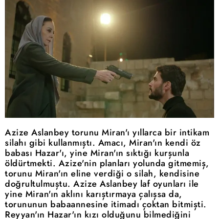
Azize Aslanbey torunu Miran'ı yıllarca bir intikam
silahı gibi kullanmıştı. Amacı, Miran'ın kendi öz
babası Hazar'ı, yine Miran'ın sıktığı kurşunla
öldürtmekti. Azize'nin planları yolunda gitmemiş,
torunu Miran'ın eline verdiği o silah, kendisine
doğrultulmuştu. Azize Aslanbey laf oyunları ile
yine Miran'ın aklını karıştırmaya çalışsa da,
torununun babaannesine itimadı çoktan bitmişti.
Reyyan'ın Hazar'ın kızı olduğunu bilmediğini