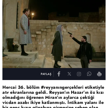
PAYLAŞ
Hercai 36. bölüm #reyyanıngerçekleri etiketiyle
atv ekranlarına geldi. Reyyan’ın Hazar’ın öz kızı
olmadığını öğrenen Miran’ın aylarca çektiği
vicdan azabı ikiye katlanmıştı. İntikam yalanı ile
bir genç kızın günahına girmesine sebep olan