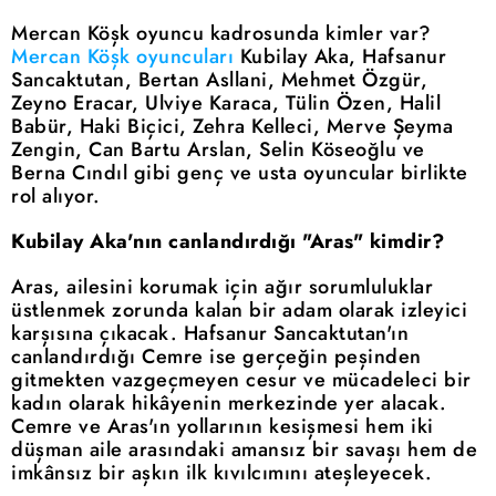
Mercan Köşk oyuncu kadrosunda kimler var?
Mercan Köşk oyuncuları
Kubilay Aka, Hafsanur
Sancaktutan, Bertan Asllani, Mehmet Özgür,
Zeyno Eracar, Ulviye Karaca, Tülin Özen, Halil
Babür, Haki Biçici, Zehra Kelleci, Merve Şeyma
Zengin, Can Bartu Arslan, Selin Köseoğlu ve
Berna Cındıl gibi genç ve usta oyuncular birlikte
rol alıyor.
Kubilay Aka'nın canlandırdığı "Aras" kimdir?
Aras, ailesini korumak için ağır sorumluluklar
üstlenmek zorunda kalan bir adam olarak izleyici
karşısına çıkacak. Hafsanur Sancaktutan'ın
canlandırdığı Cemre ise gerçeğin peşinden
gitmekten vazgeçmeyen cesur ve mücadeleci bir
kadın olarak hikâyenin merkezinde yer alacak.
Cemre ve Aras'ın yollarının kesişmesi hem iki
düşman aile arasındaki amansız bir savaşı hem de
imkânsız bir aşkın ilk kıvılcımını ateşleyecek.