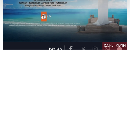
CANLI YAYIN
PAYLAŞ
atv, Türkiye'nin en çok izlenen televizyon kanalı
olma unvanını son 10 yıldır elinde tutmaya
devam ediyor. Fifty5 Blue Temmuz 2026
verilerine göre atv, Tüm Gün – Tüm Kişiler ve
Prime Time – Tüm Kişiler kategorilerinde ayı
birinci sırada tamamlayarak zirvedeki yerini
korudu.
32 yıldır televizyon dünyasına kazandırdığı
unutulmaz yapımlar, reyting rekorları kıran
dizileri, ilgiyle takip edilen programları ve