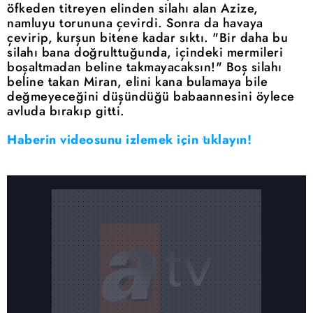
öfkeden titreyen elinden silahı alan Azize,
namluyu torununa çevirdi. Sonra da havaya
çevirip, kurşun bitene kadar sıktı. "Bir daha bu
silahı bana doğrulttuğunda, içindeki mermileri
boşaltmadan beline takmayacaksın!" Boş silahı
beline takan Miran, elini kana bulamaya bile
değmeyeceğini düşündüğü babaannesini öylece
avluda bırakıp gitti.
Haberin videosunu izlemek için tıklayın!