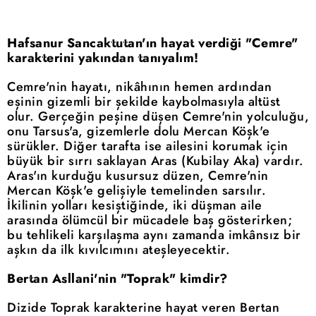
Hafsanur Sancaktutan'ın hayat verdiği "Cemre"
karakterini yakından tanıyalım!
Cemre'nin hayatı, nikâhının hemen ardından
eşinin gizemli bir şekilde kaybolmasıyla altüst
olur. Gerçeğin peşine düşen Cemre'nin yolculuğu,
onu Tarsus'a, gizemlerle dolu Mercan Köşk'e
sürükler. Diğer tarafta ise ailesini korumak için
büyük bir sırrı saklayan Aras (Kubilay Aka) vardır.
Aras'ın kurduğu kusursuz düzen, Cemre'nin
Mercan Köşk'e gelişiyle temelinden sarsılır.
İkilinin yolları kesiştiğinde, iki düşman aile
arasında ölümcül bir mücadele baş gösterirken;
bu tehlikeli karşılaşma aynı zamanda imkânsız bir
aşkın da ilk kıvılcımını ateşleyecektir.
Bertan Asllani'nin "Toprak" kimdir?
Dizide Toprak karakterine hayat veren Bertan