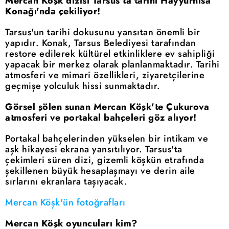
Mercan Köşk dizisi Tarsus'ta tarihi Hayyürnisa
Konağı'nda çekiliyor!
Tarsus'un tarihi dokusunu yansıtan önemli bir
yapıdır. Konak, Tarsus Belediyesi tarafından
restore edilerek kültürel etkinliklere ev sahipliği
yapacak bir merkez olarak planlanmaktadır. Tarihi
atmosferi ve mimari özellikleri, ziyaretçilerine
geçmişe yolculuk hissi sunmaktadır.
Görsel şölen sunan Mercan Köşk'te Çukurova
atmosferi ve portakal bahçeleri göz alıyor!
Portakal bahçelerinden yükselen bir intikam ve
aşk hikayesi ekrana yansıtılıyor. Tarsus'ta
çekimleri süren dizi, gizemli köşkün etrafında
şekillenen büyük hesaplaşmayı ve derin aile
sırlarını ekranlara taşıyacak.
Mercan Köşk'ün fotoğrafları
Mercan Köşk oyuncuları kim?