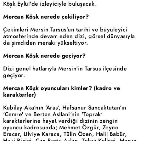
Köşk Eylül'de izleyiciyle buluşacak.
Mercan Köşk nerede çekiliyor?
Çekimleri Mersin Tarsus'un tarihi ve büyüleyici
atmosferinde devam eden dizi, görsel dünyasıyla
da şimdiden merakı yükseltiyor.
Mercan Köşk nerede geçiyor?
Dizi genel hatlarıyla Mersin'in Tarsus ilçesinde
geçiyor.
Mercan Köşk oyuncuları kimler? (kadro ve
karakterler)
Kubilay Aka'nın 'Aras', Hafsanur Sancaktutan'ın
'Cemre' ve Bertan Asllani'nin 'Toprak'
karakterlerine hayat verdiği dizinin zengin
oyuncu kadrosunda; Mehmet Özgür, Zeyno
Eracar, Ulviye Karaca, Tülin Özen, Halil Babür,
Haki Biçici, Can Bartu Aslan, Zehra Kelleci, Merve