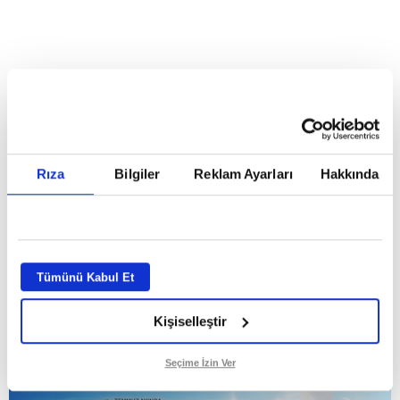
Reddet
HABERLER
Temmuz ayının lideri atv
Temmuz ayının lideri atv
Rıza
Bilgiler
Reklam Ayarları
Hakkında
GİRİŞ TARİHİ:
01.08.2026 10:40
GÜNCELLEME TARİHİ:
02.08.2026 09:59
ABONE OL
Tümünü Kabul Et
Kişiselleştir
Seçime İzin Ver