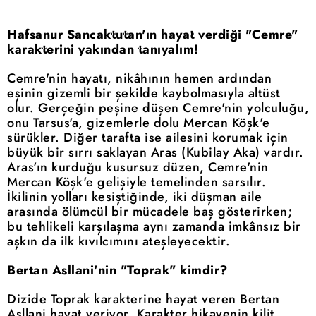
Hafsanur Sancaktutan'ın hayat verdiği "Cemre"
karakterini yakından tanıyalım!
Cemre'nin hayatı, nikâhının hemen ardından
eşinin gizemli bir şekilde kaybolmasıyla altüst
olur. Gerçeğin peşine düşen Cemre'nin yolculuğu,
onu Tarsus'a, gizemlerle dolu Mercan Köşk'e
sürükler. Diğer tarafta ise ailesini korumak için
büyük bir sırrı saklayan Aras (Kubilay Aka) vardır.
Aras'ın kurduğu kusursuz düzen, Cemre'nin
Mercan Köşk'e gelişiyle temelinden sarsılır.
İkilinin yolları kesiştiğinde, iki düşman aile
arasında ölümcül bir mücadele baş gösterirken;
bu tehlikeli karşılaşma aynı zamanda imkânsız bir
aşkın da ilk kıvılcımını ateşleyecektir.
Bertan Asllani'nin "Toprak" kimdir?
Dizide Toprak karakterine hayat veren Bertan
Asllani hayat veriyor. Karakter hikayenin kilit