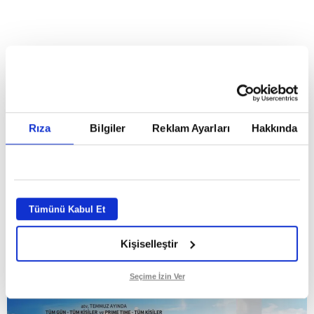
Reddet
HABERLER
Temmuz ayının lideri atv
Temmuz ayının lideri atv
Rıza
Bilgiler
Reklam Ayarları
Hakkında
GİRİŞ TARİHİ:
01.08.2026 10:40
GÜNCELLEME TARİHİ:
02.08.2026 09:59
ABONE OL
Tümünü Kabul Et
Kişiselleştir
Seçime İzin Ver