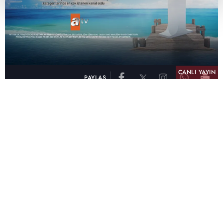
CANLI YAYIN
PAYLAŞ
atv, Türkiye'nin en çok izlenen televizyon kanalı
olma unvanını son 10 yıldır elinde tutmaya
devam ediyor. Fifty5 Blue Temmuz 2026
verilerine göre atv, Tüm Gün – Tüm Kişiler ve
Prime Time – Tüm Kişiler kategorilerinde ayı
birinci sırada tamamlayarak zirvedeki yerini
korudu.
32 yıldır televizyon dünyasına kazandırdığı
unutulmaz yapımlar, reyting rekorları kıran
dizileri, ilgiyle takip edilen programları ve
yayıncılıkta öncü projeleriyle Türk televizyon