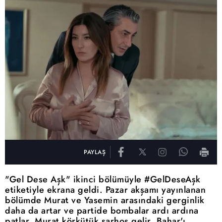
PAYLAŞ
"Gel Dese Aşk" ikinci bölümüyle #GelDeseAşk
etiketiyle ekrana geldi. Pazar akşamı yayınlanan
bölümde Murat ve Yasemin arasındaki gerginlik
daha da artar ve partide bombalar ardı ardına
patlar. Murat körkütük sarhoş gelir. Bahar'ı