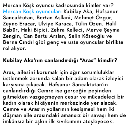
Mercan Köşk oyuncu kadrosunda kimler var?
Mercan Köşk oyuncuları
Kubilay Aka, Hafsanur
Sancaktutan, Bertan Asllani, Mehmet Özgür,
Zeyno Eracar, Ulviye Karaca, Tülin Özen, Halil
Babür, Haki Biçici, Zehra Kelleci, Merve Şeyma
Zengin, Can Bartu Arslan, Selin Köseoğlu ve
Berna Cındıl gibi genç ve usta oyuncular birlikte
rol alıyor.
Kubilay Aka'nın canlandırdığı "Aras" kimdir?
Aras, ailesini korumak için ağır sorumluluklar
üstlenmek zorunda kalan bir adam olarak izleyici
karşısına çıkacak. Hafsanur Sancaktutan'ın
canlandırdığı Cemre ise gerçeğin peşinden
gitmekten vazgeçmeyen cesur ve mücadeleci bir
kadın olarak hikâyenin merkezinde yer alacak.
Cemre ve Aras'ın yollarının kesişmesi hem iki
düşman aile arasındaki amansız bir savaşı hem de
imkânsız bir aşkın ilk kıvılcımını ateşleyecek.