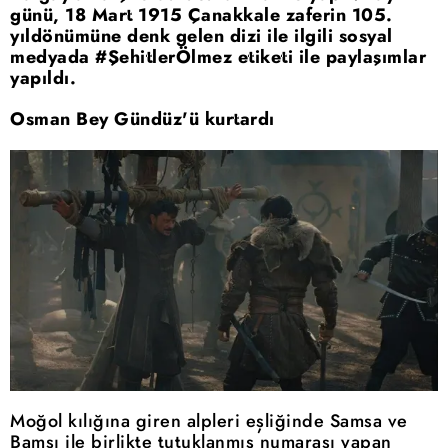
günü, 18 Mart 1915 Çanakkale zaferin 105.
yıldönümüne denk gelen dizi ile ilgili sosyal
medyada #ŞehitlerÖlmez etiketi ile paylaşımlar
yapıldı.
Osman Bey Gündüz'ü kurtardı
Moğol kılığına giren alpleri eşliğinde Samsa ve
Bamsı ile birlikte tutuklanmış numarası yapan