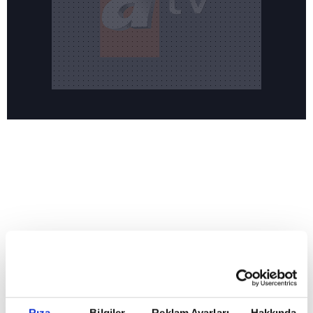
Reddet
HABERLER
Temmuz ayının lideri atv
Temmuz ayının lideri atv
Rıza
Bilgiler
Reklam Ayarları
Hakkında