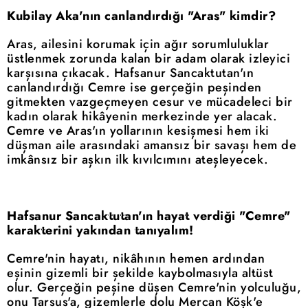
Kubilay Aka'nın canlandırdığı "Aras" kimdir?
Aras, ailesini korumak için ağır sorumluluklar
üstlenmek zorunda kalan bir adam olarak izleyici
karşısına çıkacak. Hafsanur Sancaktutan'ın
canlandırdığı Cemre ise gerçeğin peşinden
gitmekten vazgeçmeyen cesur ve mücadeleci bir
kadın olarak hikâyenin merkezinde yer alacak.
Cemre ve Aras'ın yollarının kesişmesi hem iki
düşman aile arasındaki amansız bir savaşı hem de
imkânsız bir aşkın ilk kıvılcımını ateşleyecek.
Hafsanur Sancaktutan'ın hayat verdiği "Cemre"
karakterini yakından tanıyalım!
Cemre'nin hayatı, nikâhının hemen ardından
eşinin gizemli bir şekilde kaybolmasıyla altüst
olur. Gerçeğin peşine düşen Cemre'nin yolculuğu,
onu Tarsus'a, gizemlerle dolu Mercan Köşk'e