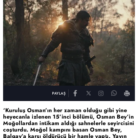
PAYLAŞ
‘Kuruluş Osman’ın her zaman olduğu gibi yine
heyecanla izlenen 15’inci bölümü, Osman Bey’in
Moğollardan intikam aldığı sahnelerle seyircisini
coşturdu. Moğol kampını basan Osman Bey,
Balgay’a karşı öldürücü bir hamle yaptı. Yayın