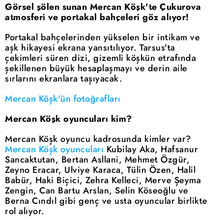
Görsel şölen sunan Mercan Köşk'te Çukurova
atmosferi ve portakal bahçeleri göz alıyor!
Portakal bahçelerinden yükselen bir intikam ve
aşk hikayesi ekrana yansıtılıyor. Tarsus'ta
çekimleri süren dizi, gizemli köşkün etrafında
şekillenen büyük hesaplaşmayı ve derin aile
sırlarını ekranlara taşıyacak.
Mercan Köşk'ün fotoğrafları
Mercan Köşk oyuncuları kim?
Mercan Köşk oyuncu kadrosunda kimler var?
Mercan Köşk oyuncuları
Kubilay Aka, Hafsanur
Sancaktutan, Bertan Asllani, Mehmet Özgür,
Zeyno Eracar, Ulviye Karaca, Tülin Özen, Halil
Babür, Haki Biçici, Zehra Kelleci, Merve Şeyma
Zengin, Can Bartu Arslan, Selin Köseoğlu ve
Berna Cındıl gibi genç ve usta oyuncular birlikte
rol alıyor.