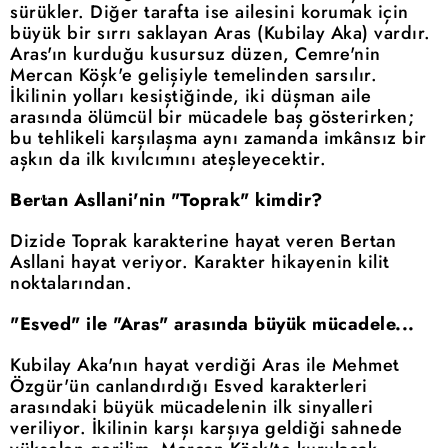
sürükler. Diğer tarafta ise ailesini korumak için
büyük bir sırrı saklayan Aras (Kubilay Aka) vardır.
Aras'ın kurduğu kusursuz düzen, Cemre'nin
Mercan Köşk'e gelişiyle temelinden sarsılır.
İkilinin yolları kesiştiğinde, iki düşman aile
arasında ölümcül bir mücadele baş gösterirken;
bu tehlikeli karşılaşma aynı zamanda imkânsız bir
aşkın da ilk kıvılcımını ateşleyecektir.
Bertan Asllani'nin "Toprak" kimdir?
Dizide Toprak karakterine hayat veren Bertan
Asllani hayat veriyor. Karakter hikayenin kilit
noktalarından.
"Esved" ile "Aras" arasında büyük mücadele...
Kubilay Aka'nın hayat verdiği Aras ile Mehmet
Özgür'ün canlandırdığı Esved karakterleri
arasındaki büyük mücadelenin ilk sinyalleri
veriliyor. İkilinin karşı karşıya geldiği sahnede