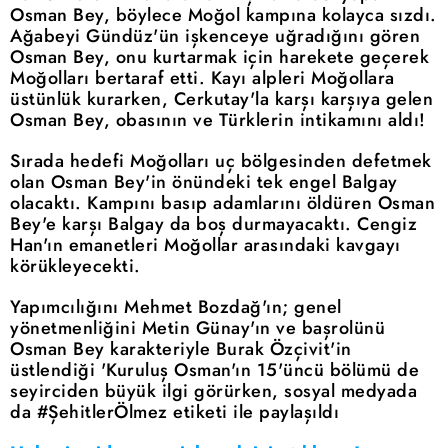
Osman Bey, böylece Moğol kampına kolayca sızdı.
Ağabeyi Gündüz'ün işkenceye uğradığını gören
Osman Bey, onu kurtarmak için harekete geçerek
Moğolları bertaraf etti. Kayı alpleri Moğollara
üstünlük kurarken, Cerkutay'la karşı karşıya gelen
Osman Bey, obasının ve Türklerin intikamını aldı!
Sırada hedefi Moğolları uç bölgesinden defetmek
olan Osman Bey'in önündeki tek engel Balgay
olacaktı. Kampını basıp adamlarını öldüren Osman
Bey'e karşı Balgay da boş durmayacaktı. Cengiz
Han'ın emanetleri Moğollar arasındaki kavgayı
körükleyecekti.
Yapımcılığını Mehmet Bozdağ'ın; genel
yönetmenliğini Metin Günay'ın ve başrolünü
Osman Bey karakteriyle Burak Özçivit'in
üstlendiği 'Kuruluş Osman'ın 15'üncü bölümü de
seyirciden büyük ilgi görürken, sosyal medyada
da #ŞehitlerÖlmez etiketi ile paylaşıldı