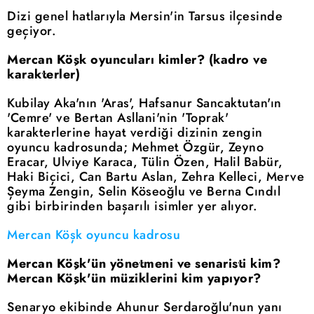
Dizi genel hatlarıyla Mersin'in Tarsus ilçesinde
geçiyor.
Mercan Köşk oyuncuları kimler? (kadro ve
karakterler)
Kubilay Aka'nın 'Aras', Hafsanur Sancaktutan'ın
'Cemre' ve Bertan Asllani'nin 'Toprak'
karakterlerine hayat verdiği dizinin zengin
oyuncu kadrosunda; Mehmet Özgür, Zeyno
Eracar, Ulviye Karaca, Tülin Özen, Halil Babür,
Haki Biçici, Can Bartu Aslan, Zehra Kelleci, Merve
Şeyma Zengin, Selin Köseoğlu ve Berna Cındıl
gibi birbirinden başarılı isimler yer alıyor.
Mercan Köşk oyuncu kadrosu
Mercan Köşk'ün yönetmeni ve senaristi kim?
Mercan Köşk'ün müziklerini kim yapıyor?
Senaryo ekibinde Ahunur Serdaroğlu'nun yanı