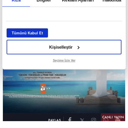
GİRİŞ TARİHİ:
01.08.2026 10:40
GÜNCELLEME TARİHİ:
02.08.2026 09:59
ABONE OL
Tümünü Kabul Et
Kişiselleştir
Seçime İzin Ver
CANLI YAYIN
PAYLAŞ