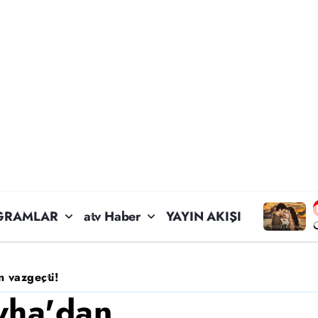
GRAMLAR
atv Haber
YAYIN AKIŞI
 vazgeçti!
yha'dan