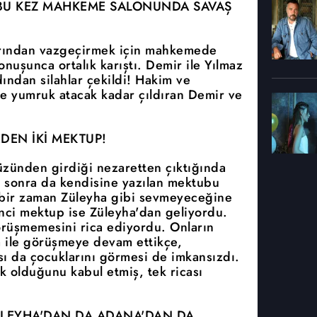
 BU KEZ MAHKEME SALONUNDA SAVAŞ
arından vazgeçirmek için mahkemede
onuşunca ortalık karıştı. Demir ile Yılmaz
dından silahlar çekildi! Hakim ve
e yumruk atacak kadar çıldıran Demir ve
EDEN İKİ MEKTUP!
zünden girdiği nezaretten çıktığında
i sonra da kendisine yazılan mektubu
çbir zaman Züleyha gibi sevmeyeceğine
kinci mektup ise Züleyha'dan geliyordu.
örüşmemesini rica ediyordu. Onların
ha ile görüşmeye devam ettikçe,
ı da çocuklarını görmesi de imkansızdı.
ık olduğunu kabul etmiş, tek ricası
ÜLEYHA'DAN DA ADANA'DAN DA