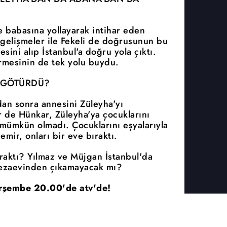
te babasına yollayarak intihar eden
gelişmeler ile Fekeli de doğrusunun bu
sini alıp İstanbul'a doğru yola çıktı.
irmesinin de tek yolu buydu.
 GÖTÜRDÜ?
n sonra annesini Züleyha'yı
r de Hünkar, Züleyha'ya çocuklarını
mümkün olmadı. Çocuklarını eşyalarıyla
emir, onları bir eve bıraktı.
ıraktı? Yılmaz ve Müjgan İstanbul'da
cezaevinden çıkamayacak mı?
rşembe 20.00'de atv'de!