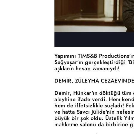
Yapımını TIMS&B Productions'ın
Sağyaşar'ın gerçekleştirdiği '
aşkların hesap zamanıydı!
DEMİR, ZÜLEYHA CEZAEVİNDE
Demir, Hünkar'ın döktüğü tüm
aleyhine ifade verdi. Hem kendi
hem de iffetsizlikle suçladı! Fe
ve hatta Savcı Jülide'nin nefesi
büyük bir şok oldu. Üstelik Yıl
mahkeme salonu da birbirine gi