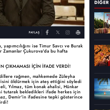
DİĞER
PAYLAŞ
, yapımcılığını ise Timur Savcı ve Burak
Bir Zamanlar Çukurova'da bu hafta
N ÇIKMAMASI İÇİN İFADE VERDİ!
 dillere rağmen, mahkemede Züleyha
sini öldürmek için ateş ettiğini söyledi
keli, Yılmaz, tüm konak ahalisi, Hünkar
ni tutarak bekledikleri ifade herkes için
maz, Demir'in ifadesine tepki gösterince
rdi!