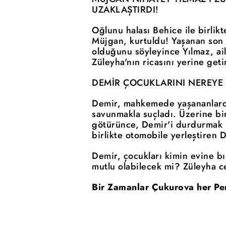
UZAKLAŞTIRDI!
Oğlunu halası Behice ile birlik
Müjgan, kurtuldu! Yaşanan son 
olduğunu söyleyince Yılmaz, aile
Züleyha'nın ricasını yerine get
DEMİR ÇOCUKLARINI NEREYE
Demir, mahkemede yaşananlarda
savunmakla suçladı. Üzerine bi
götürünce, Demir'i durdurmak 
birlikte otomobile yerleştiren D
Demir, çocukları kimin evine b
mutlu olabilecek mi? Züleyha 
Bir Zamanlar Çukurova her Pe