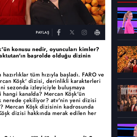
PAYLAŞ
k'ün konusu nedir, oyuncuları kimler?
ktutan'ın başrolde olduğu dizinin
 hazırlıklar tüm hızıyla başladı. FARO ve
an Köşk' dizisi, derinlikli karakterleri
eni sezonda izleyiciyle buluşmaya
i hangi kanalda? Mercan Köşk'ün
nerede çekiliyor? atv'nin yeni dizisi
? Mercan Köşk dizisinin kadrosunda
Köşk dizisi hakkında merak edilen her