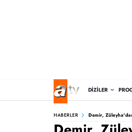
DİZİLER
PRO
HABERLER
Demir, Züleyha'dan
Demir, Züle