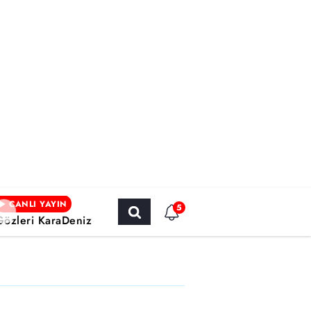
CANLI YAYIN
5
Gözleri KaraDeniz