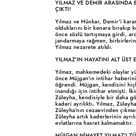
YILMAZ VE DEMİR ARASINDA
ÇIKTI!
Yılmaz ve Hünkar, Demir'i kar
olduklarını bir kenara bırakıp k
önce sözlü tartışmaya girdi, ar
jandarmaya rağmen, birbirlerin
Yılmaz nezarete atıldı.
YILMAZ'IN HAYATINI ALT ÜST 
Yılmaz, mahkemedeki olaylar yü
önce Müjgan'ın intihar haberin
öğrendi. Müjgan, kendisini hi
inandığı için intihar etmişti. İ
Züleyha, kendisiyle bir daha g
kaderi ayrılıktı. Yılmaz, Züley
Züleyha'nın cezaevinden çıkmas
Züleyha artık kaderlerinin ayrıl
evlatlarına hasret kalmamaktır.
MÜJGAN NİHAYET YILMAZ'I Z