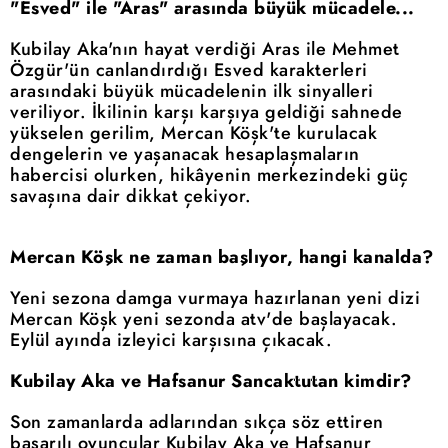
"Esved" ile "Aras" arasında büyük mücadele...
Kubilay Aka'nın hayat verdiği Aras ile Mehmet
Özgür'ün canlandırdığı Esved karakterleri
arasındaki büyük mücadelenin ilk sinyalleri
veriliyor. İkilinin karşı karşıya geldiği sahnede
yükselen gerilim, Mercan Köşk'te kurulacak
dengelerin ve yaşanacak hesaplaşmaların
habercisi olurken, hikâyenin merkezindeki güç
savaşına dair dikkat çekiyor.
Mercan Köşk ne zaman başlıyor, hangi kanalda?
Yeni sezona damga vurmaya hazırlanan yeni dizi
Mercan Köşk yeni sezonda atv'de başlayacak.
Eylül ayında izleyici karşısına çıkacak.
Kubilay Aka ve Hafsanur Sancaktutan kimdir?
Son zamanlarda adlarından sıkça söz ettiren
başarılı oyuncular Kubilay Aka ve Hafsanur