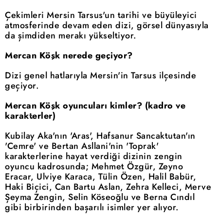
Çekimleri Mersin Tarsus'un tarihi ve büyüleyici
atmosferinde devam eden dizi, görsel dünyasıyla
da şimdiden merakı yükseltiyor.
Mercan Köşk nerede geçiyor?
Dizi genel hatlarıyla Mersin'in Tarsus ilçesinde
geçiyor.
Mercan Köşk oyuncuları kimler? (kadro ve
karakterler)
Kubilay Aka'nın 'Aras', Hafsanur Sancaktutan'ın
'Cemre' ve Bertan Asllani'nin 'Toprak'
karakterlerine hayat verdiği dizinin zengin
oyuncu kadrosunda; Mehmet Özgür, Zeyno
Eracar, Ulviye Karaca, Tülin Özen, Halil Babür,
Haki Biçici, Can Bartu Aslan, Zehra Kelleci, Merve
Şeyma Zengin, Selin Köseoğlu ve Berna Cındıl
gibi birbirinden başarılı isimler yer alıyor.