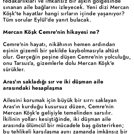
fedakarlıkları ve imkansız bir aşkın gölgesinde
sınanan aile bağlarını izleyecek. Yeni dizi Mercan
Köşk'te hayatlar hangi sırların içinde yaşanıyor?
Tüm sorular Eylül'de yanıt bulacak.
Mercan Köşk Cemre'nin hikayesi ne?
Cemre'nin hayatı, nikâhının hemen ardından
eşinin gizemli bir şekilde kaybolmasıyla altüst
olur. Gerçeğin peşine düşen Cemre'nin yolculuğu,
onu Tarsus'a, gizemlerle dolu Mercan Köşk'e
sürükler.
Aras'ın sakladığı sır ve iki düşman aile
arasındaki hesaplaşma
Ailesini korumak için büyük bir sırrı saklayan
Aras'ın kurduğu kusursuz düzen, Cemre'nin
Mercan Köşk'e gelişiyle temelinden sarsılır.
İkilinin yolları kesiştiğinde, iki düşman aile
arasında ölümcül bir mücadele baş gösterirken;
bu tehlikeli karşılaşma aynı zamanda imkânsız bir