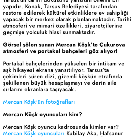
Tarsus'un tarihi dokusunu yansıtan önemli bir
yapıdır. Konak, Tarsus Belediyesi tarafından
restore edilerek kültürel etkinliklere ev sahipliği
yapacak bir merkez olarak planlanmaktadır. Tarihi
atmosferi ve mimari özellikleri, ziyaretçilerine
geçmişe yolculuk hissi sunmaktadır.
Görsel şölen sunan Mercan Köşk'te Çukurova
atmosferi ve portakal bahçeleri göz alıyor!
Portakal bahçelerinden yükselen bir intikam ve
aşk hikayesi ekrana yansıtılıyor. Tarsus'ta
çekimleri süren dizi, gizemli köşkün etrafında
şekillenen büyük hesaplaşmayı ve derin aile
sırlarını ekranlara taşıyacak.
Mercan Köşk'ün fotoğrafları
Mercan Köşk oyuncuları kim?
Mercan Köşk oyuncu kadrosunda kimler var?
Mercan Köşk oyuncuları
Kubilay Aka, Hafsanur