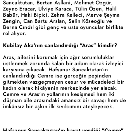
Sancaktutan, Bertan Asllani, Mehmet Özgür,
Zeyno Eracar, Ulviye Karaca, Tülin Özen, Halil
Babür, Haki Biçici, Zehra Kelleci, Merve Şeyma
Zengin, Can Bartu Arslan, Selin Köseoğlu ve
Berna Cındıl gibi genç ve usta oyuncular birlikte
rol alıyor.
Kubilay Aka'nın canlandırdığı "Aras" kimdir?
Aras, ailesini korumak için ağır sorumluluklar
üstlenmek zorunda kalan bir adam olarak izleyici
karşısına çıkacak. Hafsanur Sancaktutan'ın
canlandırdığı Cemre ise gerçeğin peşinden
gitmekten vazgeçmeyen cesur ve mücadeleci bir
kadın olarak hikâyenin merkezinde yer alacak.
Cemre ve Aras'ın yollarının kesişmesi hem iki
düşman aile arasındaki amansız bir savaşı hem de
imkânsız bir aşkın ilk kıvılcımını ateşleyecek.
Hafsanur Sancaktutan'ın hayat verdiği "Cemre"