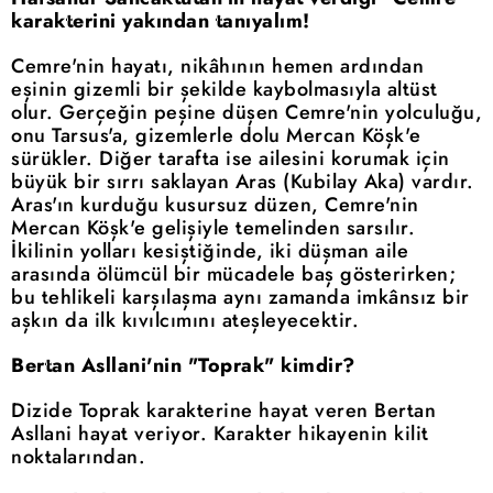
karakterini yakından tanıyalım!
Cemre'nin hayatı, nikâhının hemen ardından
eşinin gizemli bir şekilde kaybolmasıyla altüst
olur. Gerçeğin peşine düşen Cemre'nin yolculuğu,
onu Tarsus'a, gizemlerle dolu Mercan Köşk'e
sürükler. Diğer tarafta ise ailesini korumak için
büyük bir sırrı saklayan Aras (Kubilay Aka) vardır.
Aras'ın kurduğu kusursuz düzen, Cemre'nin
Mercan Köşk'e gelişiyle temelinden sarsılır.
İkilinin yolları kesiştiğinde, iki düşman aile
arasında ölümcül bir mücadele baş gösterirken;
bu tehlikeli karşılaşma aynı zamanda imkânsız bir
aşkın da ilk kıvılcımını ateşleyecektir.
Bertan Asllani'nin "Toprak" kimdir?
Dizide Toprak karakterine hayat veren Bertan
Asllani hayat veriyor. Karakter hikayenin kilit
noktalarından.