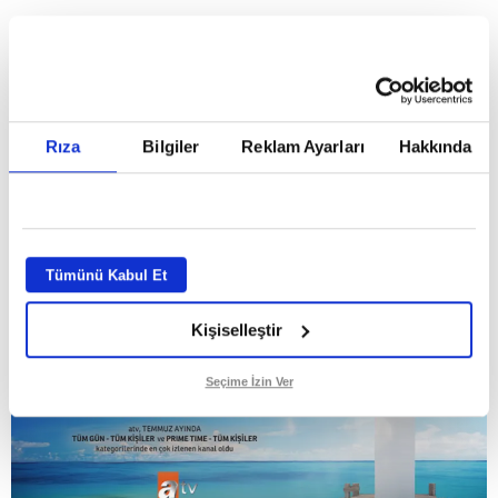
HABERLER
Temmuz ayının lideri atv
Temmuz ayının lideri atv
Rıza
Bilgiler
Reklam Ayarları
Hakkında
GİRİŞ TARİHİ:
01.08.2026 10:40
GÜNCELLEME TARİHİ:
02.08.2026 09:59
ABONE OL
Tümünü Kabul Et
Kişiselleştir
Seçime İzin Ver