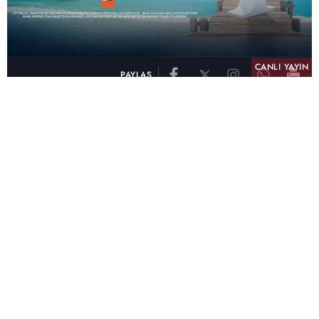
CANLI YAYIN
PAYLAŞ
atv, Türkiye'nin en çok izlenen televizyon kanalı
olma unvanını son 10 yıldır elinde tutmaya
devam ediyor. Fifty5 Blue Temmuz 2026
verilerine göre atv, Tüm Gün – Tüm Kişiler ve
Prime Time – Tüm Kişiler kategorilerinde ayı
birinci sırada tamamlayarak zirvedeki yerini
korudu.
32 yıldır televizyon dünyasına kazandırdığı
unutulmaz yapımlar, reyting rekorları kıran
dizileri, ilgiyle takip edilen programları ve
yayıncılıkta öncü projeleriyle Türk televizyon
tarihine damga vuran atv, başarısını Temmuz
ayında da sürdürdü.