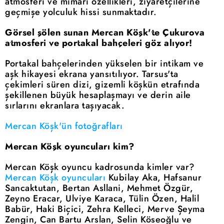
atmosferi ve mimari özellikleri, ziyaretçilerine
geçmişe yolculuk hissi sunmaktadır.
Görsel şölen sunan Mercan Köşk'te Çukurova
atmosferi ve portakal bahçeleri göz alıyor!
Portakal bahçelerinden yükselen bir intikam ve
aşk hikayesi ekrana yansıtılıyor. Tarsus'ta
çekimleri süren dizi, gizemli köşkün etrafında
şekillenen büyük hesaplaşmayı ve derin aile
sırlarını ekranlara taşıyacak.
Mercan Köşk'ün fotoğrafları
Mercan Köşk oyuncuları kim?
Mercan Köşk oyuncu kadrosunda kimler var?
Mercan Köşk oyuncuları
Kubilay Aka, Hafsanur
Sancaktutan, Bertan Asllani, Mehmet Özgür,
Zeyno Eracar, Ulviye Karaca, Tülin Özen, Halil
Babür, Haki Biçici, Zehra Kelleci, Merve Şeyma
Zengin, Can Bartu Arslan, Selin Köseoğlu ve