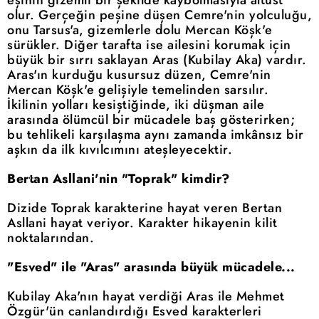
eşinin gizemli bir şekilde kaybolmasıyla altüst
olur. Gerçeğin peşine düşen Cemre'nin yolculuğu,
onu Tarsus'a, gizemlerle dolu Mercan Köşk'e
sürükler. Diğer tarafta ise ailesini korumak için
büyük bir sırrı saklayan Aras (Kubilay Aka) vardır.
Aras'ın kurduğu kusursuz düzen, Cemre'nin
Mercan Köşk'e gelişiyle temelinden sarsılır.
İkilinin yolları kesiştiğinde, iki düşman aile
arasında ölümcül bir mücadele baş gösterirken;
bu tehlikeli karşılaşma aynı zamanda imkânsız bir
aşkın da ilk kıvılcımını ateşleyecektir.
Bertan Asllani'nin "Toprak" kimdir?
Dizide Toprak karakterine hayat veren Bertan
Asllani hayat veriyor. Karakter hikayenin kilit
noktalarından.
"Esved" ile "Aras" arasında büyük mücadele...
Kubilay Aka'nın hayat verdiği Aras ile Mehmet
Özgür'ün canlandırdığı Esved karakterleri