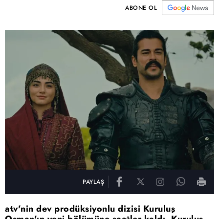
ABONE OL
PAYLAŞ
atv'nin dev prodüksiyonlu dizisi Kuruluş
Osman'ın yeni bölümüne saatler kaldı. Kuruluş