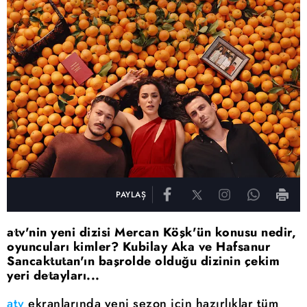
PAYLAŞ
atv'nin yeni dizisi Mercan Köşk'ün konusu nedir,
oyuncuları kimler? Kubilay Aka ve Hafsanur
Sancaktutan'ın başrolde olduğu dizinin çekim
yeri detayları...
atv
ekranlarında yeni sezon için hazırlıklar tüm