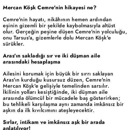
Mercan Köşk Cemre'nin hikayesi ne?
Cemre'nin hayatı, nikâhının hemen ardından
eşinin gizemli bir şekilde kaybolmasıyla altüst
olur. Gerçeğin peşine düşen Cemre'nin yolculuğu,
onu Tarsus'a, gizemlerle dolu Mercan Köşk'e
sürükler.
Aras'ın sakladığı sır ve iki düşman aile
arasındaki hesaplaşma
Ailesini korumak için büyük bir sırrı saklayan
Aras'ın kurduğu kusursuz düzen, Cemre'nin
Mercan Köşk'e gelişiyle temelinden sarsılır.
İkilinin yolları kesiştiğinde, iki düşman aile
arasında ölümcül bir mücadele baş gösterirken;
bu tehlikeli karşılaşma aynı zamanda imkânsız bir
aşkın da ilk kıvılcımını ateşleyecektir.
Sırlar, intikam ve imkânsız aşk bir arada
anlatılıyor!