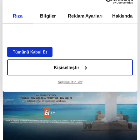
Temmuz ayının lideri atv
Rıza
Bilgiler
Reklam Ayarları
Hakkında
GİRİŞ TARİHİ:
01.08.2026 10:40
GÜNCELLEME TARİHİ:
02.08.2026 09:59
ABONE OL
Tümünü Kabul Et
Kişiselleştir
Seçime İzin Ver