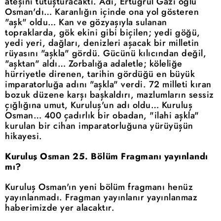
ateşini tutuşturacaktı. Adı, Ertuğrul Gazi oğlu
Osman'dı… Karanlığın içinde ona yol gösteren
"aşk" oldu… Kan ve gözyaşıyla sulanan
topraklarda, gök ekini gibi biçilen; yedi göğü,
yedi yeri, dağları, denizleri aşacak bir milletin
rüyasını "aşkla" gördü. Gücünü kılıcından değil,
"aşktan" aldı… Zorbalığa adaletle; köleliğe
hürriyetle direnen, tarihin gördüğü en büyük
imparatorluğa adını "aşkla" verdi. 72 milleti kıran
bozuk düzene karşı başkaldırı, mazlumların sessiz
çığlığına umut, Kuruluş'un adı oldu… Kuruluş
Osman… 400 çadırlık bir obadan, "ilahi aşkla"
kurulan bir cihan imparatorluğuna yürüyüşün
hikayesi.
Kuruluş Osman 25. Bölüm Fragmanı yayınlandı
mı?
Kuruluş Osman'ın yeni bölüm fragmanı henüz
yayınlanmadı. Fragman yayınlanır yayınlanmaz
haberimizde yer alacaktır.