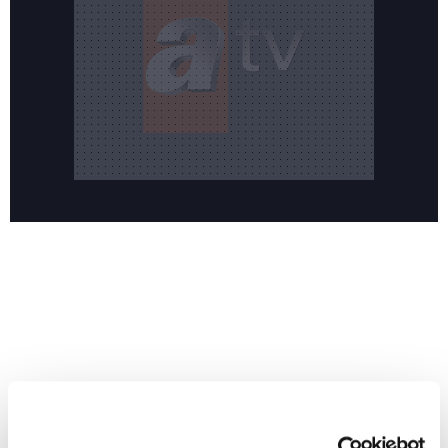
Reddet
HABERLER
Temmuz ayının lideri atv