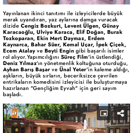
Yayınlanan ikinci tanıtımı ile izleyicilerde büyük
merak uyandıran, yaz aylarına damga vuracak
dizide
Cengiz Bozkurt, Levent Ülgen, Günay
Karacaoğlu, Ulviye Karaca, Elif Doğan, Burak
Tozkoparan, Ekin Mert Daymaz, Erdem
Kaynarca, Bahar Süer, Kemal Uçar, İpek Çiçek,
Ecem Atalay
ve
Beyti Engin
gibi başarılı isimler
rol alıyor.Yapımcılığını
Süreç Film
'in üstlendiği,
Deniz Yılmaz
'ın yönetmenlik koltuğuna oturduğu,
Ayhan Barış Başar
ve
Ünal Yeter
'in kaleme aldığı,
aşkların, büyük sırların, beceriksizce çevrilen
entrikaların komedisini izleyicisi ile buluşturmaya
hazırlanan "Gençliğim Eyvah" için geri sayım
başladı.