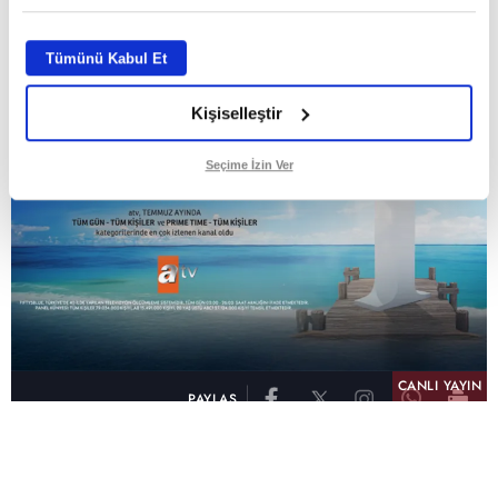
ABONE OL
Tümünü Kabul Et
Kişiselleştir
Seçime İzin Ver
CANLI YAYIN
PAYLAŞ
atv, Türkiye'nin en çok izlenen televizyon kanalı
olma unvanını son 10 yıldır elinde tutmaya