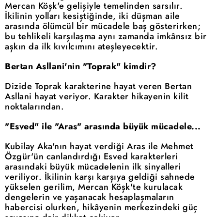
Mercan Köşk'e gelişiyle temelinden sarsılır.
İkilinin yolları kesiştiğinde, iki düşman aile
arasında ölümcül bir mücadele baş gösterirken;
bu tehlikeli karşılaşma aynı zamanda imkânsız bir
aşkın da ilk kıvılcımını ateşleyecektir.
Bertan Asllani'nin "Toprak" kimdir?
Dizide Toprak karakterine hayat veren Bertan
Asllani hayat veriyor. Karakter hikayenin kilit
noktalarından.
"Esved" ile "Aras" arasında büyük mücadele...
Kubilay Aka'nın hayat verdiği Aras ile Mehmet
Özgür'ün canlandırdığı Esved karakterleri
arasındaki büyük mücadelenin ilk sinyalleri
veriliyor. İkilinin karşı karşıya geldiği sahnede
yükselen gerilim, Mercan Köşk'te kurulacak
dengelerin ve yaşanacak hesaplaşmaların
habercisi olurken, hikâyenin merkezindeki güç