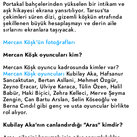
Portakal bahçelerinden yükselen bir intikam ve
aşk hikayesi ekrana yansıtılıyor. Tarsus'ta
çekimleri süren dizi, gizemli köşkün etrafında
şekillenen büyük hesaplaşmayı ve derin aile
sırlarını ekranlara taşıyacak.
Mercan Köşk'ün fotoğrafları
Mercan Köşk oyuncuları kim?
Mercan Köşk oyuncu kadrosunda kimler var?
Mercan Köşk oyuncuları
Kubilay Aka, Hafsanur
Sancaktutan, Bertan Asllani, Mehmet Özgür,
Zeyno Eracar, Ulviye Karaca, Tülin Özen, Halil
Babür, Haki Biçici, Zehra Kelleci, Merve Şeyma
Zengin, Can Bartu Arslan, Selin Köseoğlu ve
Berna Cındıl gibi genç ve usta oyuncular birlikte
rol alıyor.
Kubilay Aka'nın canlandırdığı "Aras" kimdir?