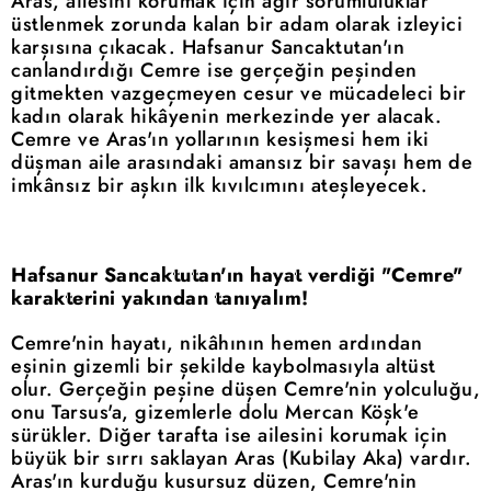
Aras, ailesini korumak için ağır sorumluluklar
üstlenmek zorunda kalan bir adam olarak izleyici
karşısına çıkacak. Hafsanur Sancaktutan'ın
canlandırdığı Cemre ise gerçeğin peşinden
gitmekten vazgeçmeyen cesur ve mücadeleci bir
kadın olarak hikâyenin merkezinde yer alacak.
Cemre ve Aras'ın yollarının kesişmesi hem iki
düşman aile arasındaki amansız bir savaşı hem de
imkânsız bir aşkın ilk kıvılcımını ateşleyecek.
Hafsanur Sancaktutan'ın hayat verdiği "Cemre"
karakterini yakından tanıyalım!
Cemre'nin hayatı, nikâhının hemen ardından
eşinin gizemli bir şekilde kaybolmasıyla altüst
olur. Gerçeğin peşine düşen Cemre'nin yolculuğu,
onu Tarsus'a, gizemlerle dolu Mercan Köşk'e
sürükler. Diğer tarafta ise ailesini korumak için
büyük bir sırrı saklayan Aras (Kubilay Aka) vardır.
Aras'ın kurduğu kusursuz düzen, Cemre'nin