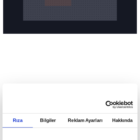
Reddet
HABERLER
Temmuz ayının lideri atv
Temmuz ayının lideri atv
Rıza
Bilgiler
Reklam Ayarları
Hakkında
GİRİŞ TARİHİ:
01.08.2026 10:40
GÜNCELLEME TARİHİ:
02.08.2026 09:59