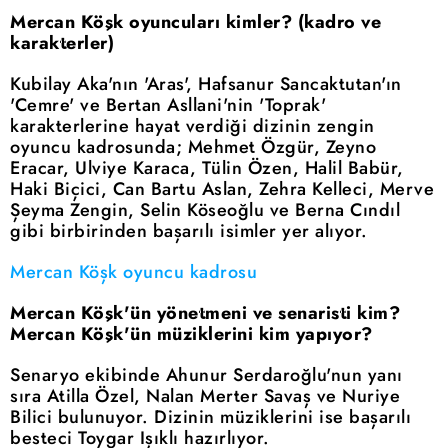
Mercan Köşk oyuncuları kimler? (kadro ve
karakterler)
Kubilay Aka'nın 'Aras', Hafsanur Sancaktutan'ın
'Cemre' ve Bertan Asllani'nin 'Toprak'
karakterlerine hayat verdiği dizinin zengin
oyuncu kadrosunda; Mehmet Özgür, Zeyno
Eracar, Ulviye Karaca, Tülin Özen, Halil Babür,
Haki Biçici, Can Bartu Aslan, Zehra Kelleci, Merve
Şeyma Zengin, Selin Köseoğlu ve Berna Cındıl
gibi birbirinden başarılı isimler yer alıyor.
Mercan Köşk oyuncu kadrosu
Mercan Köşk'ün yönetmeni ve senaristi kim?
Mercan Köşk'ün müziklerini kim yapıyor?
Senaryo ekibinde Ahunur Serdaroğlu'nun yanı
sıra Atilla Özel, Nalan Merter Savaş ve Nuriye
Bilici bulunuyor. Dizinin müziklerini ise başarılı
besteci Toygar Işıklı hazırlıyor.