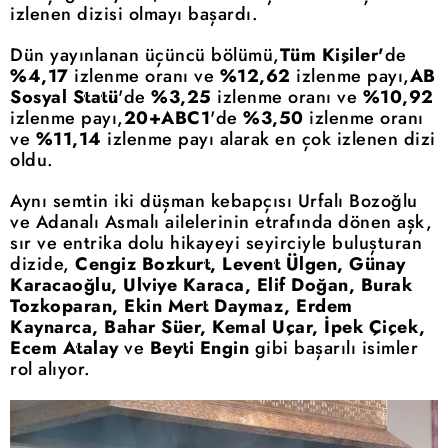
izlenen dizisi olmayı başardı.
Dün yayınlanan üçüncü bölümü,
Tüm Kişiler'
de
%4,17
izlenme oranı ve
%12,62
izlenme payı,
AB
Sosyal Statü
'de
%3,25
izlenme oranı ve
%10,92
izlenme payı,
20+ABC1
'de
%3,50
izlenme oranı
ve
%11,14
izlenme payı alarak en çok izlenen dizi
oldu.
Aynı semtin iki düşman kebapçısı Urfalı Bozoğlu
ve Adanalı Asmalı ailelerinin etrafında dönen aşk,
sır ve entrika dolu hikayeyi seyirciyle buluşturan
dizide,
Cengiz Bozkurt, Levent Ülgen, Günay
Karacaoğlu, Ulviye Karaca, Elif Doğan, Burak
Tozkoparan, Ekin Mert Daymaz, Erdem
Kaynarca, Bahar Süer, Kemal Uçar, İpek Çiçek,
Ecem Atalay
ve
Beyti Engin
gibi başarılı isimler
rol alıyor.