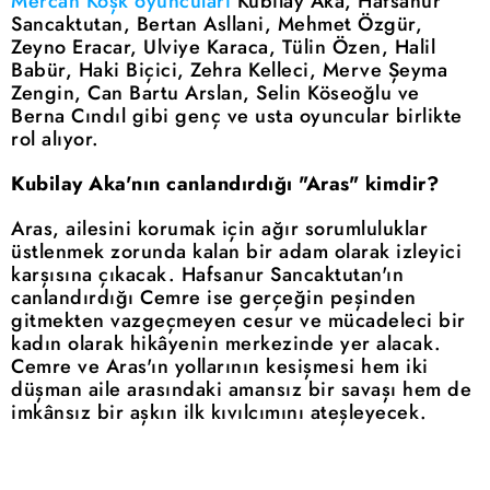
Mercan Köşk oyuncuları
Kubilay Aka, Hafsanur
Sancaktutan, Bertan Asllani, Mehmet Özgür,
Zeyno Eracar, Ulviye Karaca, Tülin Özen, Halil
Babür, Haki Biçici, Zehra Kelleci, Merve Şeyma
Zengin, Can Bartu Arslan, Selin Köseoğlu ve
Berna Cındıl gibi genç ve usta oyuncular birlikte
rol alıyor.
Kubilay Aka'nın canlandırdığı "Aras" kimdir?
Aras, ailesini korumak için ağır sorumluluklar
üstlenmek zorunda kalan bir adam olarak izleyici
karşısına çıkacak. Hafsanur Sancaktutan'ın
canlandırdığı Cemre ise gerçeğin peşinden
gitmekten vazgeçmeyen cesur ve mücadeleci bir
kadın olarak hikâyenin merkezinde yer alacak.
Cemre ve Aras'ın yollarının kesişmesi hem iki
düşman aile arasındaki amansız bir savaşı hem de
imkânsız bir aşkın ilk kıvılcımını ateşleyecek.