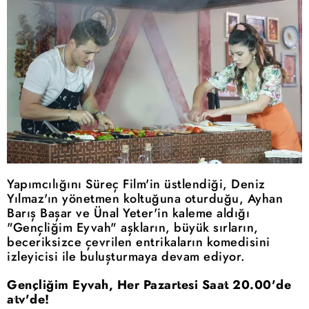
Yapımcılığını Süreç Film'in üstlendiği, Deniz
Yılmaz'ın yönetmen koltuğuna oturduğu, Ayhan
Barış Başar ve Ünal Yeter'in kaleme aldığı
"Gençliğim Eyvah" aşkların, büyük sırların,
beceriksizce çevrilen entrikaların komedisini
izleyicisi ile buluşturmaya devam ediyor.
Gençliğim Eyvah, Her Pazartesi Saat 20.00'de
atv'de!