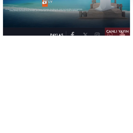
CANLI YAYIN
PAYLAŞ
atv, Türkiye'nin en çok izlenen televizyon kanalı
olma unvanını son 10 yıldır elinde tutmaya
devam ediyor. Fifty5 Blue Temmuz 2026
verilerine göre atv, Tüm Gün – Tüm Kişiler ve
Prime Time – Tüm Kişiler kategorilerinde ayı
birinci sırada tamamlayarak zirvedeki yerini
korudu.
32 yıldır televizyon dünyasına kazandırdığı
unutulmaz yapımlar, reyting rekorları kıran
dizileri, ilgiyle takip edilen programları ve
yayıncılıkta öncü projeleriyle Türk televizyon
tarihine damga vuran atv, başarısını Temmuz
ayında da sürdürdü.