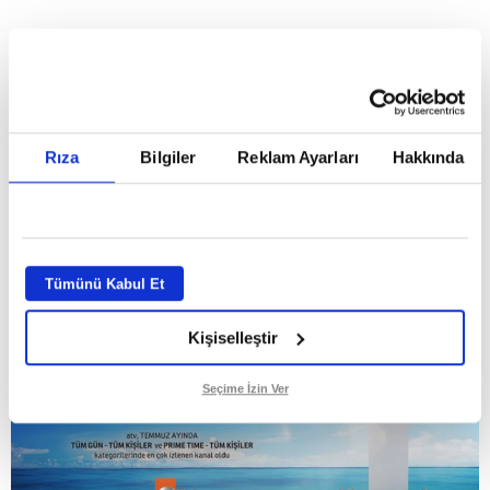
HABERLER
Temmuz ayının lideri atv
Temmuz ayının lideri atv
Rıza
Bilgiler
Reklam Ayarları
Hakkında
GİRİŞ TARİHİ:
01.08.2026 10:40
GÜNCELLEME TARİHİ:
02.08.2026 09:59
ABONE OL
Tümünü Kabul Et
Kişiselleştir
Seçime İzin Ver