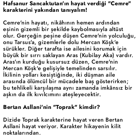
Hafsanur Sancaktutan'ın hayat verdiği "Cemre"
karakterini yakından tanıyalım!
Cemre'nin hayatı, nikâhının hemen ardından
eşinin gizemli bir şekilde kaybolmasıyla altüst
olur. Gerçeğin peşine düşen Cemre'nin yolculuğu,
onu Tarsus'a, gizemlerle dolu Mercan Köşk'e
sürükler. Diğer tarafta ise ailesini korumak için
büyük bir sırrı saklayan Aras (Kubilay Aka) vardır.
Aras'ın kurduğu kusursuz düzen, Cemre'nin
Mercan Köşk'e gelişiyle temelinden sarsılır.
İkilinin yolları kesiştiğinde, iki düşman aile
arasında ölümcül bir mücadele baş gösterirken;
bu tehlikeli karşılaşma aynı zamanda imkânsız bir
aşkın da ilk kıvılcımını ateşleyecektir.
Bertan Asllani'nin "Toprak" kimdir?
Dizide Toprak karakterine hayat veren Bertan
Asllani hayat veriyor. Karakter hikayenin kilit
noktalarından.