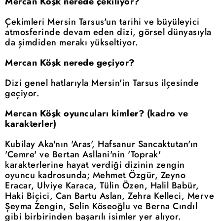
Mercan Köşk nerede çekiliyor?
Çekimleri Mersin Tarsus'un tarihi ve büyüleyici
atmosferinde devam eden dizi, görsel dünyasıyla
da şimdiden merakı yükseltiyor.
Mercan Köşk nerede geçiyor?
Dizi genel hatlarıyla Mersin'in Tarsus ilçesinde
geçiyor.
Mercan Köşk oyuncuları kimler? (kadro ve
karakterler)
Kubilay Aka'nın 'Aras', Hafsanur Sancaktutan'ın
'Cemre' ve Bertan Asllani'nin 'Toprak'
karakterlerine hayat verdiği dizinin zengin
oyuncu kadrosunda; Mehmet Özgür, Zeyno
Eracar, Ulviye Karaca, Tülin Özen, Halil Babür,
Haki Biçici, Can Bartu Aslan, Zehra Kelleci, Merve
Şeyma Zengin, Selin Köseoğlu ve Berna Cındıl
gibi birbirinden başarılı isimler yer alıyor.