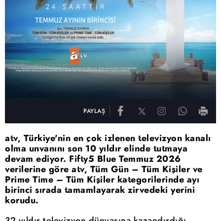
PAYLAŞ
atv, Türkiye'nin en çok izlenen televizyon kanalı
olma unvanını son 10 yıldır elinde tutmaya
devam ediyor. Fifty5 Blue Temmuz 2026
verilerine göre atv, Tüm Gün – Tüm Kişiler ve
Prime Time – Tüm Kişiler kategorilerinde ayı
birinci sırada tamamlayarak zirvedeki yerini
korudu.
32 yıldır televizyon dünyasına kazandırdığı