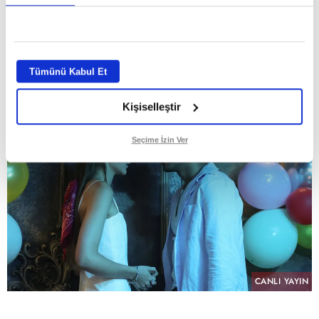
kategorilerde birinci oldu!
GİRİŞ TARİHİ:
04.08.2026 10:37
ABONE OL
Tümünü Kabul Et
Kişiselleştir
Seçime İzin Ver
CANLI YAYIN
PAYLAŞ