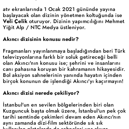
atv ekranlarında 1 Ocak 2021 gününde yayına
başlayacak olan dizinin yönetmen koltuğunda ise
Veli Çelik
oturuyor. Dizinin yapımcılığını Mehmet
Yiğit Alp / NTC Medya üstleniyor.
Akıncı dizisinin konusu nedir?
Fragmanları yayınlanmaya başladığından beri Türk
televizyonlarına farklı bir soluk getireceği belli
olan Akıncı'nın konusu ise; şehrini ve insanlarını
canı pahasına koruyan bir kahramanın hikayesidir.
Bol aksiyon sahnelerinin yanında hayatın içinden
birçok konunun de işlendiği Akıncı'yı kaçırmayın!
Akıncı dizisi nerede çekiliyor?
İstanbul'un en sevilen bölgelerinden biri olan
Kuzguncuk başta olmak üzere, İstanbul'un pek çok
tarihi semtinde çekimleri devam eden Akıncı'nın
aynı zamanda dizi-film sektöründe sık sık
kullanılan platolarda da sahneleri yer alıyor.