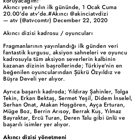
koruyacağım!"
Akıncı yeni yılın ilk gününde, 1 Ocak Cuma
20.00'de atv'de.#Akıncı @akinciatvdizi
— atv (@atvcomtr) December 22, 2020
Akıncı dizisi kadrosu / oyuncuları
Fragmanlarının yayınlandığı ilk günden veri
fantastik kurgusu, aksiyon sahneleri ve oyuncu
kadrosuyla tüm aksiyon severlerin kalbinin
kazanan dizinin başrollerinde; Türkiye'nin en
beğenilen oyuncularından Şükrü Özyıldız ve
Büşra Develi yer alıyor.
Ayrıca başarılı kadroda; Yıldıray Şahinler, Tolga
Tekin, Erkan Bektaş, Sermet Yeşil, Didem İnselel,
Serhan Onat, Atakan Hoşgören, Ayça Erturan,
Müge Boz, Berrin Arısoy, Berrak Kuş, Yılmaz
Bayraktar, Ercü Turan, Deren Talu gibi ünlü ve
başarılı isimler yer alıyor.
Akıncı dizisi yönetmeni