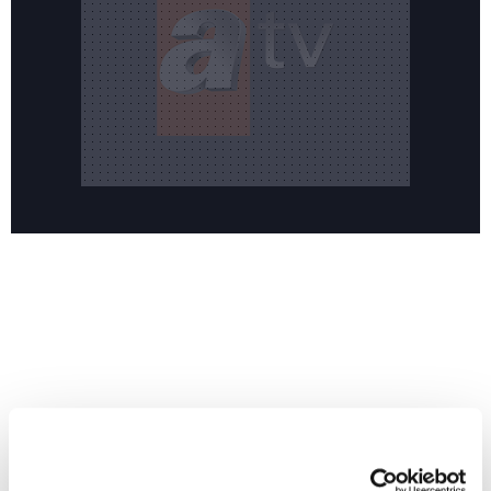
Reddet
HABERLER
Temmuz ayının lideri atv