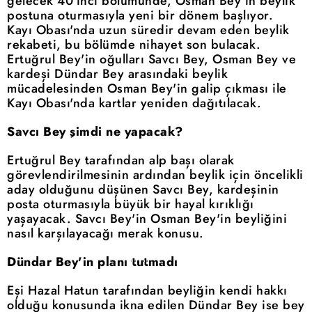
gelecek 40'ıncı bölümünde, Osman Bey'in beylik
postuna oturmasıyla yeni bir dönem başlıyor.
Kayı Obası'nda uzun süredir devam eden beylik
rekabeti, bu bölümde nihayet son bulacak.
Ertuğrul Bey'in oğulları Savcı Bey, Osman Bey ve
kardeşi Dündar Bey arasındaki beylik
mücadelesinden Osman Bey'in galip çıkması ile
Kayı Obası'nda kartlar yeniden dağıtılacak.
Savcı Bey şimdi ne yapacak?
Ertuğrul Bey tarafından alp başı olarak
görevlendirilmesinin ardından beylik için öncelikli
aday olduğunu düşünen Savcı Bey, kardeşinin
posta oturmasıyla büyük bir hayal kırıklığı
yaşayacak. Savcı Bey'in Osman Bey'in beyliğini
nasıl karşılayacağı merak konusu.
Dündar Bey'in planı tutmadı
Eşi Hazal Hatun tarafından beyliğin kendi hakkı
olduğu konusunda ikna edilen Dündar Bey ise bey