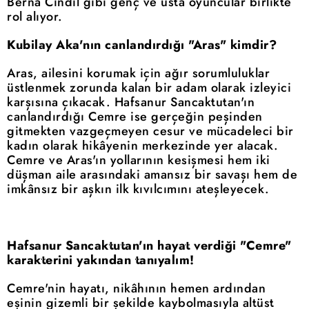
Berna Cındıl gibi genç ve usta oyuncular birlikte
rol alıyor.
Kubilay Aka'nın canlandırdığı "Aras" kimdir?
Aras, ailesini korumak için ağır sorumluluklar
üstlenmek zorunda kalan bir adam olarak izleyici
karşısına çıkacak. Hafsanur Sancaktutan'ın
canlandırdığı Cemre ise gerçeğin peşinden
gitmekten vazgeçmeyen cesur ve mücadeleci bir
kadın olarak hikâyenin merkezinde yer alacak.
Cemre ve Aras'ın yollarının kesişmesi hem iki
düşman aile arasındaki amansız bir savaşı hem de
imkânsız bir aşkın ilk kıvılcımını ateşleyecek.
Hafsanur Sancaktutan'ın hayat verdiği "Cemre"
karakterini yakından tanıyalım!
Cemre'nin hayatı, nikâhının hemen ardından
eşinin gizemli bir şekilde kaybolmasıyla altüst