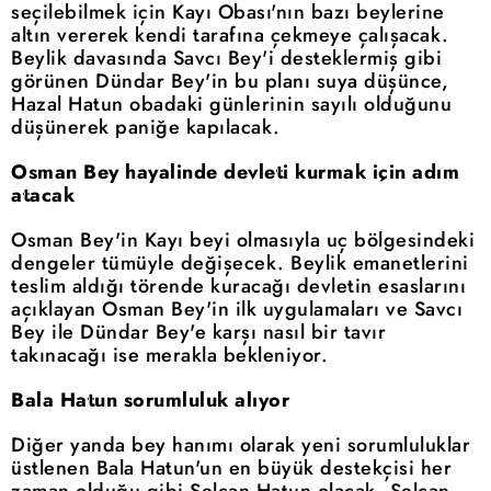
seçilebilmek için Kayı Obası'nın bazı beylerine
altın vererek kendi tarafına çekmeye çalışacak.
Beylik davasında Savcı Bey'i desteklermiş gibi
görünen Dündar Bey'in bu planı suya düşünce,
Hazal Hatun obadaki günlerinin sayılı olduğunu
düşünerek paniğe kapılacak.
Osman Bey hayalinde devleti kurmak için adım
atacak
Osman Bey'in Kayı beyi olmasıyla uç bölgesindeki
dengeler tümüyle değişecek. Beylik emanetlerini
teslim aldığı törende kuracağı devletin esaslarını
açıklayan Osman Bey'in ilk uygulamaları ve Savcı
Bey ile Dündar Bey'e karşı nasıl bir tavır
takınacağı ise merakla bekleniyor.
Bala Hatun sorumluluk alıyor
Diğer yanda bey hanımı olarak yeni sorumluluklar
üstlenen Bala Hatun'un en büyük destekçisi her
zaman olduğu gibi Selcan Hatun olacak. Selcan