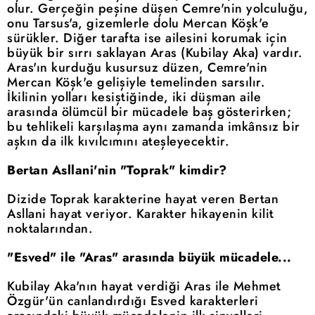
olur. Gerçeğin peşine düşen Cemre'nin yolculuğu,
onu Tarsus'a, gizemlerle dolu Mercan Köşk'e
sürükler. Diğer tarafta ise ailesini korumak için
büyük bir sırrı saklayan Aras (Kubilay Aka) vardır.
Aras'ın kurduğu kusursuz düzen, Cemre'nin
Mercan Köşk'e gelişiyle temelinden sarsılır.
İkilinin yolları kesiştiğinde, iki düşman aile
arasında ölümcül bir mücadele baş gösterirken;
bu tehlikeli karşılaşma aynı zamanda imkânsız bir
aşkın da ilk kıvılcımını ateşleyecektir.
Bertan Asllani'nin "Toprak" kimdir?
Dizide Toprak karakterine hayat veren Bertan
Asllani hayat veriyor. Karakter hikayenin kilit
noktalarından.
"Esved" ile "Aras" arasında büyük mücadele...
Kubilay Aka'nın hayat verdiği Aras ile Mehmet
Özgür'ün canlandırdığı Esved karakterleri