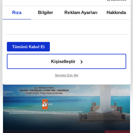
Temmuz ayının lideri atv
Rıza
Bilgiler
Reklam Ayarları
Hakkında
GİRİŞ TARİHİ:
01.08.2026 10:40
GÜNCELLEME TARİHİ:
02.08.2026 09:59
ABONE OL
Tümünü Kabul Et
Kişiselleştir
Seçime İzin Ver