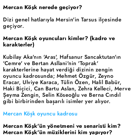
Mercan Köşk nerede geçiyor?
Dizi genel hatlarıyla Mersin'in Tarsus ilçesinde
geçiyor.
Mercan Köşk oyuncuları kimler? (kadro ve
karakterler)
Kubilay Aka'nın 'Aras', Hafsanur Sancaktutan'ın
'Cemre' ve Bertan Asllani'nin 'Toprak'
karakterlerine hayat verdiği dizinin zengin
oyuncu kadrosunda; Mehmet Özgür, Zeyno
Eracar, Ulviye Karaca, Tülin Özen, Halil Babür,
Haki Biçici, Can Bartu Aslan, Zehra Kelleci, Merve
Şeyma Zengin, Selin Köseoğlu ve Berna Cındıl
gibi birbirinden başarılı isimler yer alıyor.
Mercan Köşk oyuncu kadrosu
Mercan Köşk'ün yönetmeni ve senaristi kim?
Mercan Köşk'ün müziklerini kim yapıyor?