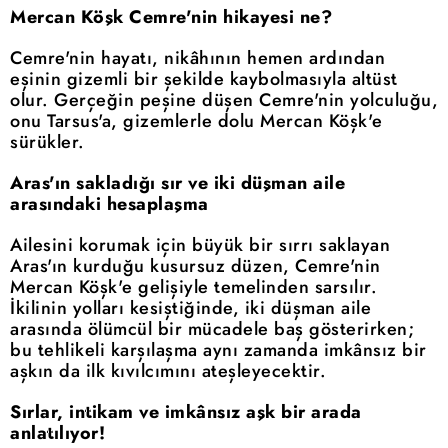
Mercan Köşk Cemre'nin hikayesi ne?
Cemre'nin hayatı, nikâhının hemen ardından
eşinin gizemli bir şekilde kaybolmasıyla altüst
olur. Gerçeğin peşine düşen Cemre'nin yolculuğu,
onu Tarsus'a, gizemlerle dolu Mercan Köşk'e
sürükler.
Aras'ın sakladığı sır ve iki düşman aile
arasındaki hesaplaşma
Ailesini korumak için büyük bir sırrı saklayan
Aras'ın kurduğu kusursuz düzen, Cemre'nin
Mercan Köşk'e gelişiyle temelinden sarsılır.
İkilinin yolları kesiştiğinde, iki düşman aile
arasında ölümcül bir mücadele baş gösterirken;
bu tehlikeli karşılaşma aynı zamanda imkânsız bir
aşkın da ilk kıvılcımını ateşleyecektir.
Sırlar, intikam ve imkânsız aşk bir arada
anlatılıyor!