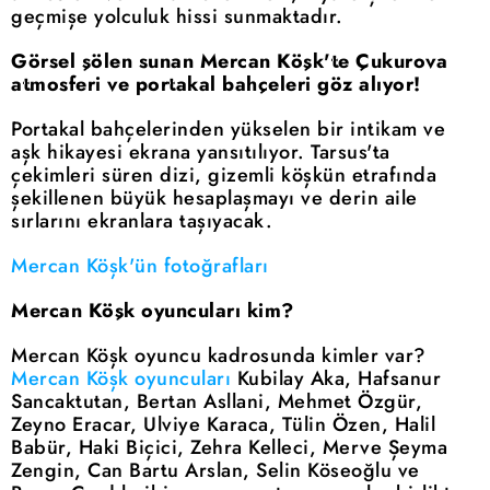
geçmişe yolculuk hissi sunmaktadır.
Görsel şölen sunan Mercan Köşk'te Çukurova
atmosferi ve portakal bahçeleri göz alıyor!
Portakal bahçelerinden yükselen bir intikam ve
aşk hikayesi ekrana yansıtılıyor. Tarsus'ta
çekimleri süren dizi, gizemli köşkün etrafında
şekillenen büyük hesaplaşmayı ve derin aile
sırlarını ekranlara taşıyacak.
Mercan Köşk'ün fotoğrafları
Mercan Köşk oyuncuları kim?
Mercan Köşk oyuncu kadrosunda kimler var?
Mercan Köşk oyuncuları
Kubilay Aka, Hafsanur
Sancaktutan, Bertan Asllani, Mehmet Özgür,
Zeyno Eracar, Ulviye Karaca, Tülin Özen, Halil
Babür, Haki Biçici, Zehra Kelleci, Merve Şeyma
Zengin, Can Bartu Arslan, Selin Köseoğlu ve