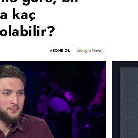
la kaç
olabilir?
ABONE OL