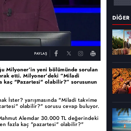
DİĞER
PAYLAŞ
ğu Milyoner’in yeni bölümünde sorulan
rak etti. Milyoner’deki “Miladi
la kaç "Pazartesi" olabilir?” sorusunun
ak İster? yarışmasında "Miladi takvime
zartesi" olabilir?" sorusu cevap buluyor.
 Mahmut Alemdar 30.000 TL değerindeki
en fazla kaç "pazartesi" olabilir?"