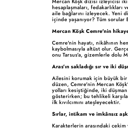
Mercan Köşk dizisi izleyicisi i
hesaplaşmaları, fedakarlıkları 
aile bağlarını izleyecek. Yeni d
içinde yaşanıyor? Tüm sorular E
Mercan Köşk Cemre'nin hikaye
Cemre'nin hayatı, nikâhının he
kaybolmasıyla altüst olur. Ger
onu Tarsus'a, gizemlerle dolu M
Aras'ın sakladığı sır ve iki d
Ailesini korumak için büyük bir
düzen, Cemre'nin Mercan Köşk'e 
yolları kesiştiğinde, iki düşma
gösterirken; bu tehlikeli karşı
ilk kıvılcımını ateşleyecektir.
Sırlar, intikam ve imkânsız aşk
Karakterlerin arasındaki çekim 