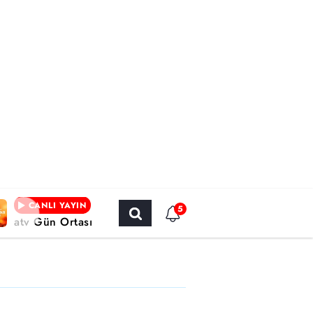
CANLI YAYIN
5
atv Gün Ortası