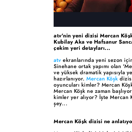
atv'nin yeni dizisi Mercan Köş
Kubilay Aka ve Hafsanur Sanca
çekim yeri detayları...
atv
ekranlarında yeni sezon için
Sinehane ortak yapımı olan 'Merc
ve yüksek dramatik yapısıyla y
hazırlanıyor.
Mercan Köşk
dizis
oyuncuları kimler? Mercan Köşk 
Mercan Köşk ne zaman başlıyor
kimler yer alıyor? İşte Mercan 
şey...
Mercan Köşk dizisi ne anlatıy