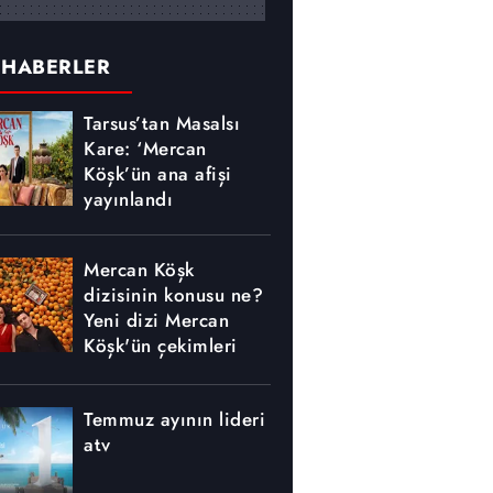
 HABERLER
Tarsus’tan Masalsı
Kare: ‘Mercan
Köşk’ün ana afişi
yayınlandı
Mercan Köşk
dizisinin konusu ne?
Yeni dizi Mercan
Köşk'ün çekimleri
nerede yapılıyor?
Temmuz ayının lideri
atv