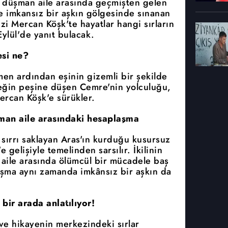
ki düşman aile arasında geçmişten gelen
ve imkansız bir aşkın gölgesinde sınanan
izi Mercan Köşk'te hayatlar hangi sırların
ylül'de yanıt bulacak.
si ne?
men ardından eşinin gizemli bir şekilde
çeğin peşine düşen Cemre'nin yolculuğu,
ercan Köşk'e sürükler.
üşman aile arasındaki hesaplaşma
 sırrı saklayan Aras'ın kurduğu kusursuz
gelişiyle temelinden sarsılır. İkilinin
n aile arasında ölümcül bir mücadele baş
laşma aynı zamanda imkânsız bir aşkın da
 bir arada anlatılıyor!
ve hikayenin merkezindeki sırlar