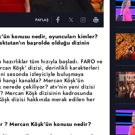
PAYLAŞ
k'ün konusu nedir, oyuncuları kimler?
ktutan'ın başrolde olduğu dizinin
 hazırlıklar tüm hızıyla başladı. FARO ve
an Köşk' dizisi, derinlikli karakterleri
eni sezonda izleyiciyle buluşmaya
i hangi kanalda? Mercan Köşk'ün
nerede çekiliyor? atv'nin yeni dizisi
? Mercan Köşk dizisinin kadrosunda
Köşk dizisi hakkında merak edilen her
or ? Mercan Köşk'ün konusu nedir?