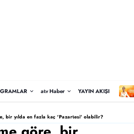
OGRAMLAR
atv Haber
YAYIN AKIŞI
, bir yılda en fazla kaç 'Pazartesi' olabilir?
me göre, bir