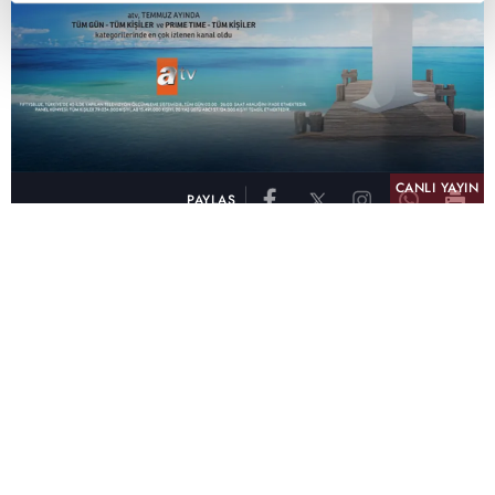
CANLI YAYIN
PAYLAŞ
atv, Türkiye'nin en çok izlenen televizyon kanalı
olma unvanını son 10 yıldır elinde tutmaya
devam ediyor. Fifty5 Blue Temmuz 2026
verilerine göre atv, Tüm Gün – Tüm Kişiler ve
Prime Time – Tüm Kişiler kategorilerinde ayı
birinci sırada tamamlayarak zirvedeki yerini
korudu.
32 yıldır televizyon dünyasına kazandırdığı
unutulmaz yapımlar, reyting rekorları kıran
dizileri, ilgiyle takip edilen programları ve