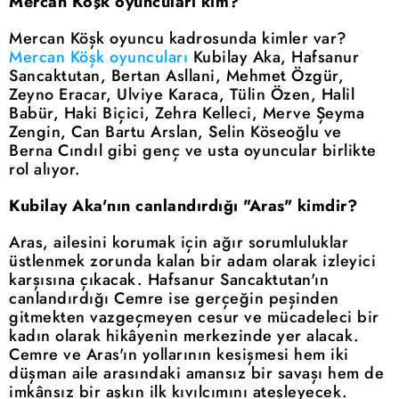
Mercan Köşk oyuncuları kim?
Mercan Köşk oyuncu kadrosunda kimler var?
Mercan Köşk oyuncuları
Kubilay Aka, Hafsanur
Sancaktutan, Bertan Asllani, Mehmet Özgür,
Zeyno Eracar, Ulviye Karaca, Tülin Özen, Halil
Babür, Haki Biçici, Zehra Kelleci, Merve Şeyma
Zengin, Can Bartu Arslan, Selin Köseoğlu ve
Berna Cındıl gibi genç ve usta oyuncular birlikte
rol alıyor.
Kubilay Aka'nın canlandırdığı "Aras" kimdir?
Aras, ailesini korumak için ağır sorumluluklar
üstlenmek zorunda kalan bir adam olarak izleyici
karşısına çıkacak. Hafsanur Sancaktutan'ın
canlandırdığı Cemre ise gerçeğin peşinden
gitmekten vazgeçmeyen cesur ve mücadeleci bir
kadın olarak hikâyenin merkezinde yer alacak.
Cemre ve Aras'ın yollarının kesişmesi hem iki
düşman aile arasındaki amansız bir savaşı hem de
imkânsız bir aşkın ilk kıvılcımını ateşleyecek.