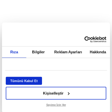
Reddet
HABERLER
Temmuz ayının lideri atv
Temmuz ayının lideri atv
Rıza
Bilgiler
Reklam Ayarları
Hakkında
GİRİŞ TARİHİ:
01.08.2026 10:40
GÜNCELLEME TARİHİ:
02.08.2026 09:59
ABONE OL
Tümünü Kabul Et
Kişiselleştir
Seçime İzin Ver