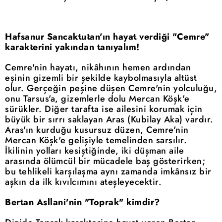
Hafsanur Sancaktutan'ın hayat verdiği "Cemre"
karakterini yakından tanıyalım!
Cemre'nin hayatı, nikâhının hemen ardından
eşinin gizemli bir şekilde kaybolmasıyla altüst
olur. Gerçeğin peşine düşen Cemre'nin yolculuğu,
onu Tarsus'a, gizemlerle dolu Mercan Köşk'e
sürükler. Diğer tarafta ise ailesini korumak için
büyük bir sırrı saklayan Aras (Kubilay Aka) vardır.
Aras'ın kurduğu kusursuz düzen, Cemre'nin
Mercan Köşk'e gelişiyle temelinden sarsılır.
İkilinin yolları kesiştiğinde, iki düşman aile
arasında ölümcül bir mücadele baş gösterirken;
bu tehlikeli karşılaşma aynı zamanda imkânsız bir
aşkın da ilk kıvılcımını ateşleyecektir.
Bertan Asllani'nin "Toprak" kimdir?