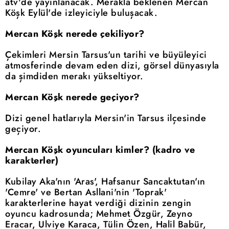
atv'de yayınlanacak. Merakla beklenen Mercan
Köşk Eylül'de izleyiciyle buluşacak.
Mercan Köşk nerede çekiliyor?
Çekimleri Mersin Tarsus'un tarihi ve büyüleyici
atmosferinde devam eden dizi, görsel dünyasıyla
da şimdiden merakı yükseltiyor.
Mercan Köşk nerede geçiyor?
Dizi genel hatlarıyla Mersin'in Tarsus ilçesinde
geçiyor.
Mercan Köşk oyuncuları kimler? (kadro ve
karakterler)
Kubilay Aka'nın 'Aras', Hafsanur Sancaktutan'ın
'Cemre' ve Bertan Asllani'nin 'Toprak'
karakterlerine hayat verdiği dizinin zengin
oyuncu kadrosunda; Mehmet Özgür, Zeyno
Eracar, Ulviye Karaca, Tülin Özen, Halil Babür,