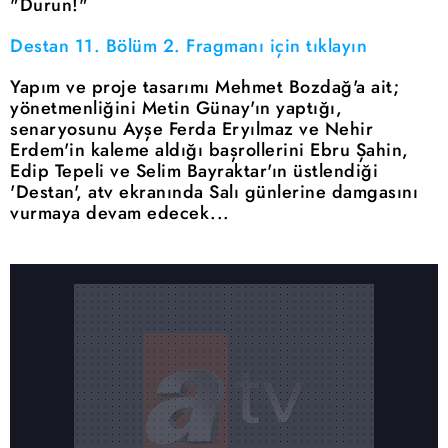
"Durun!"
Destan 11. Bölüm 2. Fragmanı için tıklayın
Yapım ve proje tasarımı Mehmet Bozdağ'a ait;
yönetmenliğini Metin Günay'ın yaptığı,
senaryosunu Ayşe Ferda Eryılmaz ve Nehir
Erdem'in kaleme aldığı başrollerini Ebru Şahin,
Edip Tepeli ve Selim Bayraktar'ın üstlendiği
'Destan', atv ekranında Salı günlerine damgasını
vurmaya devam edecek...