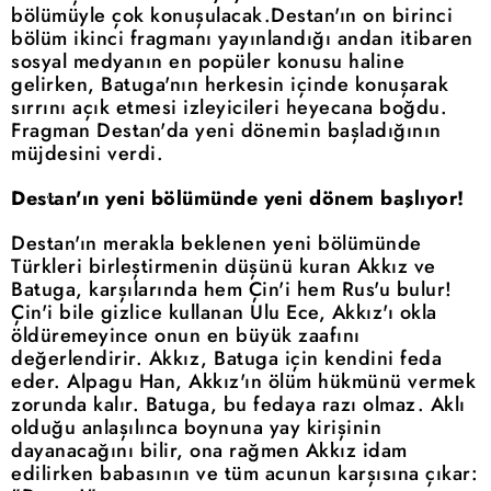
bölümüyle çok konuşulacak.Destan'ın on birinci
bölüm ikinci fragmanı yayınlandığı andan itibaren
sosyal medyanın en popüler konusu haline
gelirken, Batuga'nın herkesin içinde konuşarak
sırrını açık etmesi izleyicileri heyecana boğdu.
Fragman Destan'da yeni dönemin başladığının
müjdesini verdi.
Destan'ın yeni bölümünde yeni dönem başlıyor!
Destan'ın merakla beklenen yeni bölümünde
Türkleri birleştirmenin düşünü kuran Akkız ve
Batuga, karşılarında hem Çin'i hem Rus'u bulur!
Çin'i bile gizlice kullanan Ulu Ece, Akkız'ı okla
öldüremeyince onun en büyük zaafını
değerlendirir. Akkız, Batuga için kendini feda
eder. Alpagu Han, Akkız'ın ölüm hükmünü vermek
zorunda kalır. Batuga, bu fedaya razı olmaz. Aklı
olduğu anlaşılınca boynuna yay kirişinin
dayanacağını bilir, ona rağmen Akkız idam
edilirken babasının ve tüm acunun karşısına çıkar: