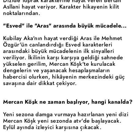
Dizide Toprak karakterine hayat veren Bertan
Asllani hayat veriyor. Karakter hikayenin kilit
noktalarından.
"Esved" ile "Aras" arasında büyük mücadele...
Kubilay Aka'nın hayat verdiği Aras ile Mehmet
Özgür'ün canlandırdığı Esved karakterleri
arasındaki büyük mücadelenin ilk sinyalleri
veriliyor. İkilinin karşı karşıya geldiği sahnede
yükselen gerilim, Mercan Köşk'te kurulacak
dengelerin ve yaşanacak hesaplaşmaların
habercisi olurken, hikâyenin merkezindeki güç
savaşına dair dikkat çekiyor.
Mercan Köşk ne zaman başlıyor, hangi kanalda?
Yeni sezona damga vurmaya hazırlanan yeni dizi
Mercan Köşk yeni sezonda atv'de başlayacak.
Eylül ayında izleyici karşısına çıkacak.