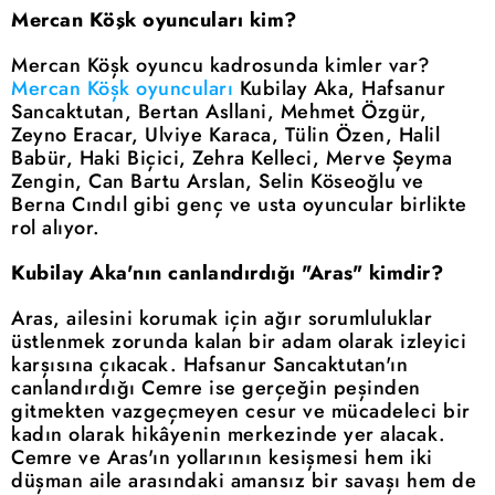
Mercan Köşk oyuncuları kim?
Mercan Köşk oyuncu kadrosunda kimler var?
Mercan Köşk oyuncuları
Kubilay Aka, Hafsanur
Sancaktutan, Bertan Asllani, Mehmet Özgür,
Zeyno Eracar, Ulviye Karaca, Tülin Özen, Halil
Babür, Haki Biçici, Zehra Kelleci, Merve Şeyma
Zengin, Can Bartu Arslan, Selin Köseoğlu ve
Berna Cındıl gibi genç ve usta oyuncular birlikte
rol alıyor.
Kubilay Aka'nın canlandırdığı "Aras" kimdir?
Aras, ailesini korumak için ağır sorumluluklar
üstlenmek zorunda kalan bir adam olarak izleyici
karşısına çıkacak. Hafsanur Sancaktutan'ın
canlandırdığı Cemre ise gerçeğin peşinden
gitmekten vazgeçmeyen cesur ve mücadeleci bir
kadın olarak hikâyenin merkezinde yer alacak.
Cemre ve Aras'ın yollarının kesişmesi hem iki
düşman aile arasındaki amansız bir savaşı hem de