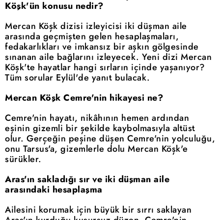
Köşk'ün konusu nedir?
Mercan Köşk dizisi izleyicisi iki düşman aile
arasında geçmişten gelen hesaplaşmaları,
fedakarlıkları ve imkansız bir aşkın gölgesinde
sınanan aile bağlarını izleyecek. Yeni dizi Mercan
Köşk'te hayatlar hangi sırların içinde yaşanıyor?
Tüm sorular Eylül'de yanıt bulacak.
Mercan Köşk Cemre'nin hikayesi ne?
Cemre'nin hayatı, nikâhının hemen ardından
eşinin gizemli bir şekilde kaybolmasıyla altüst
olur. Gerçeğin peşine düşen Cemre'nin yolculuğu,
onu Tarsus'a, gizemlerle dolu Mercan Köşk'e
sürükler.
Aras'ın sakladığı sır ve iki düşman aile
arasındaki hesaplaşma
Ailesini korumak için büyük bir sırrı saklayan
Aras'ın kurduğu kusursuz düzen, Cemre'nin