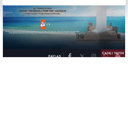
CANLI YAYIN
PAYLAŞ
atv, Türkiye'nin en çok izlenen televizyon kanalı
olma unvanını son 10 yıldır elinde tutmaya
devam ediyor. Fifty5 Blue Temmuz 2026
verilerine göre atv, Tüm Gün – Tüm Kişiler ve
Prime Time – Tüm Kişiler kategorilerinde ayı
birinci sırada tamamlayarak zirvedeki yerini
korudu.
32 yıldır televizyon dünyasına kazandırdığı
unutulmaz yapımlar, reyting rekorları kıran