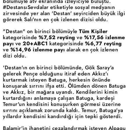
bölümüyle atv ekranında izleyiciyle buluştu.
#DestansıSevdalar etiketiyle sosyal medyanın
zirvesinde yer alan 'Destan' seyirciden büyük ilgi
görerek Salı'nın en çok izlenen dizisi oldu.
"Destan" on birinci bölümüyle
Tüm Kişiler
kategorisinde
%7,52 reyting
ve
%17,56
izlenme
payı
ve
20+ABC1
kategorisinde
%6,77 reyting
ve
%14,96 izlenme payı
alarak en çok izlenen
dizi oldu.
'Destan'ın on birinci bölümünde, Gök Saray'a
gelerek Pençe olduğunu itiraf eden Akkız'ı
kurtarmak isteyen Batuga, herkesin önünde
konuşarak sırrını ifşa etti. Ölümden dönen Batuga
ve Akkız, bir mağara uyandı. Kendilerini kimin
kurtardığını anlamaya çalışan Batuga, kardeşi
Temur'un kendisini konuşurken görmesi üzerine
sırrını açıklamak zorunda kaldı. Temur, Batuga'ya
yıllardır kendisini kandırdığı için tepki gösterdi.
Balamir'in ihanetini cezalandırmak isteyen Alpagu