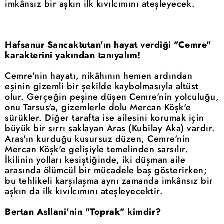
imkânsız bir aşkın ilk kıvılcımını ateşleyecek.
Hafsanur Sancaktutan'ın hayat verdiği "Cemre"
karakterini yakından tanıyalım!
Cemre'nin hayatı, nikâhının hemen ardından
eşinin gizemli bir şekilde kaybolmasıyla altüst
olur. Gerçeğin peşine düşen Cemre'nin yolculuğu,
onu Tarsus'a, gizemlerle dolu Mercan Köşk'e
sürükler. Diğer tarafta ise ailesini korumak için
büyük bir sırrı saklayan Aras (Kubilay Aka) vardır.
Aras'ın kurduğu kusursuz düzen, Cemre'nin
Mercan Köşk'e gelişiyle temelinden sarsılır.
İkilinin yolları kesiştiğinde, iki düşman aile
arasında ölümcül bir mücadele baş gösterirken;
bu tehlikeli karşılaşma aynı zamanda imkânsız bir
aşkın da ilk kıvılcımını ateşleyecektir.
Bertan Asllani'nin "Toprak" kimdir?