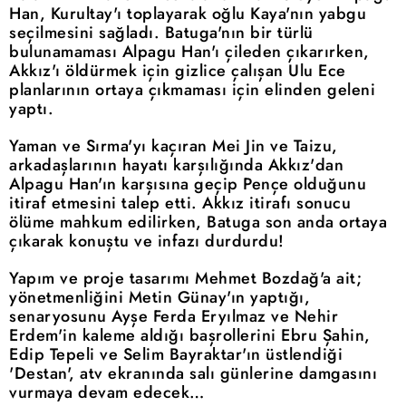
Han, Kurultay'ı toplayarak oğlu Kaya'nın yabgu
seçilmesini sağladı. Batuga'nın bir türlü
bulunamaması Alpagu Han'ı çileden çıkarırken,
Akkız'ı öldürmek için gizlice çalışan Ulu Ece
planlarının ortaya çıkmaması için elinden geleni
yaptı.
Yaman ve Sırma'yı kaçıran Mei Jin ve Taizu,
arkadaşlarının hayatı karşılığında Akkız'dan
Alpagu Han'ın karşısına geçip Pençe olduğunu
itiraf etmesini talep etti. Akkız itirafı sonucu
ölüme mahkum edilirken, Batuga son anda ortaya
çıkarak konuştu ve infazı durdurdu!
Yapım ve proje tasarımı Mehmet Bozdağ'a ait;
yönetmenliğini Metin Günay'ın yaptığı,
senaryosunu Ayşe Ferda Eryılmaz ve Nehir
Erdem'in kaleme aldığı başrollerini Ebru Şahin,
Edip Tepeli ve Selim Bayraktar'ın üstlendiği
'Destan', atv ekranında salı günlerine damgasını
vurmaya devam edecek…