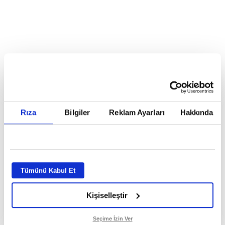
Reddet
HABERLER
Temmuz ayının lideri atv
Temmuz ayının lideri atv
Rıza
Bilgiler
Reklam Ayarları
Hakkında
GİRİŞ TARİHİ:
01.08.2026 10:40
GÜNCELLEME TARİHİ:
02.08.2026 09:59
ABONE OL
Tümünü Kabul Et
Kişiselleştir
Seçime İzin Ver