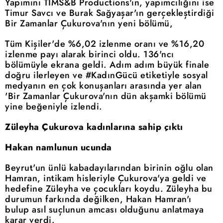
Yapımını TIMS&B Productions'ın, yapımcılığını ise
Timur Savcı ve Burak Sağyaşar'ın gerçekleştirdiği
Bir Zamanlar Çukurova'nın yeni bölümü,
Tüm Kişiler'de %6,02 izlenme oranı ve %16,20
izlenme payı alarak birinci oldu. 136'ncı
bölümüyle ekrana geldi. Adım adım büyük finale
doğru ilerleyen ve #KadınGücü etiketiyle sosyal
medyanın en çok konuşanları arasında yer alan
'Bir Zamanlar Çukurova'nın dün akşamki bölümü
yine beğeniyle izlendi.
Züleyha Çukurova kadınlarına sahip çıktı
Hakan namlunun ucunda
Beyrut'un ünlü kabadayılarından birinin oğlu olan
Hamran, intikam hisleriyle Çukurova'ya geldi ve
hedefine Züleyha ve çocukları koydu. Züleyha bu
durumun farkında değilken, Hakan Hamran'ı
bulup asıl suçlunun amcası olduğunu anlatmaya
karar verdi.