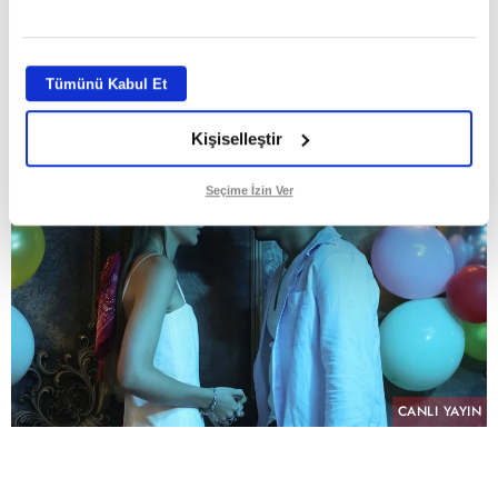
GİRİŞ TARİHİ:
04.08.2026 10:37
ABONE OL
Tümünü Kabul Et
Kişiselleştir
Seçime İzin Ver
CANLI YAYIN
PAYLAŞ