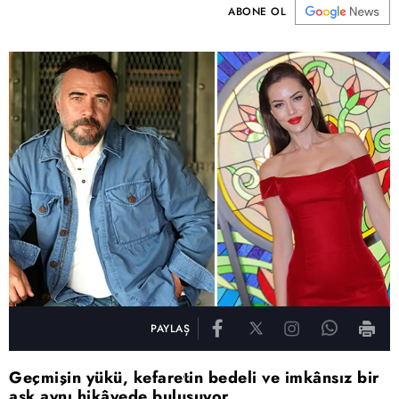
ABONE OL
PAYLAŞ
Geçmişin yükü, kefaretin bedeli ve imkânsız bir
aşk aynı hikâyede buluşuyor.