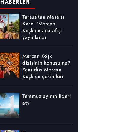
 HABERLER
Tarsus’tan Masalsı
Kare: ‘Mercan
Köşk’ün ana afişi
yayınlandı
Mercan Köşk
dizisinin konusu ne?
Yeni dizi Mercan
Köşk'ün çekimleri
nerede yapılıyor?
Temmuz ayının lideri
atv