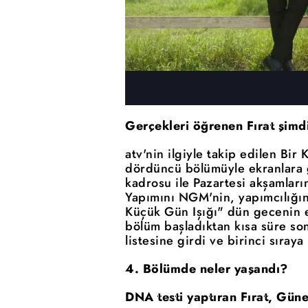
Gerçekleri öğrenen Fırat şimd
atv'nin ilgiyle takip edilen Bi
dördüncü bölümüyle ekranlara g
kadrosu ile Pazartesi akşamlar
Yapımını NGM'nin, yapımcılığın
Küçük Gün Işığı" dün gecenin e
bölüm başladıktan kısa süre so
listesine girdi ve birinci sıraya
4. Bölümde neler yaşandı?
DNA testi yaptıran Fırat, Güne