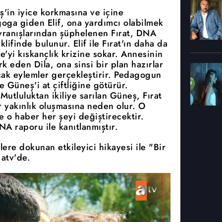
ş'in iyice korkmasına ve içine
oga giden Elif, ona yardımcı olabilmek
avranışlarından şüphelenen Fırat, DNA
eklifinde bulunur. Elif ile Fırat'ın daha da
e'yi kıskançlık krizine sokar. Annesinin
rk eden Dila, ona sinsi bir plan hazırlar
cak eylemler gerçekleştirir. Pedagogun
ve Güneş'i at çiftliğine götürür.
 Mutluluktan ikiliye sarılan Güneş, Fırat
ir yakınlık oluşmasına neden olur. O
 ve o haber her şeyi değiştirecektir.
NA raporu ile kanıtlanmıştır.
plere dokunan etkileyici hikayesi ile "Bir
i
atv'de.