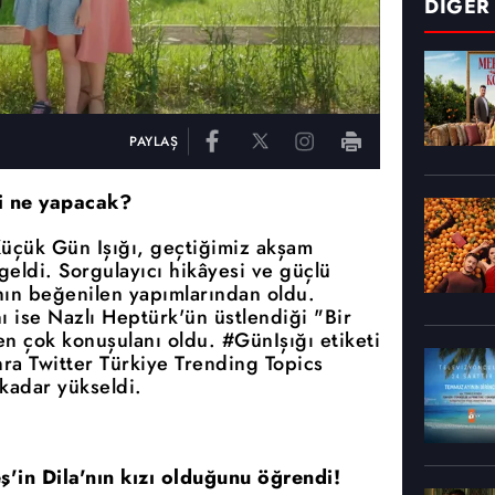
DİĞER
PAYLAŞ
i ne yapacak?
r Küçük Gün Işığı, geçtiğimiz akşam
eldi. Sorgulayıcı hikâyesi ve güçlü
ının beğenilen yapımlarından oldu.
ı ise Nazlı Heptürk'ün üstlendiği "Bir
n çok konuşulanı oldu. #GünIşığı etiketi
nra Twitter Türkiye Trending Topics
 kadar yükseldi.
ş'in Dila'nın kızı olduğunu öğrendi!