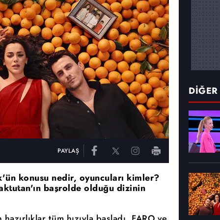
DİĞER
PAYLAŞ
k'ün konusu nedir, oyuncuları kimler?
ktutan'ın başrolde olduğu dizinin
 hazırlıklar tüm hızıyla başladı. FARO ve