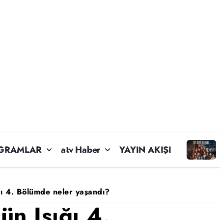
GRAMLAR
atv Haber
YAYIN AKIŞI
ğı 4. Bölümde neler yaşandı?
ün Işığı 4.