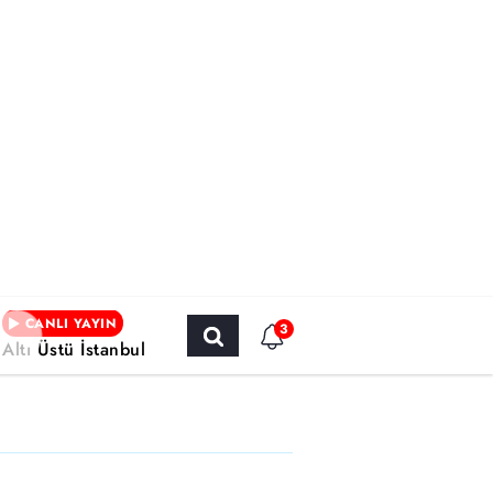
CANLI YAYIN
3
Altı Üstü İstanbul