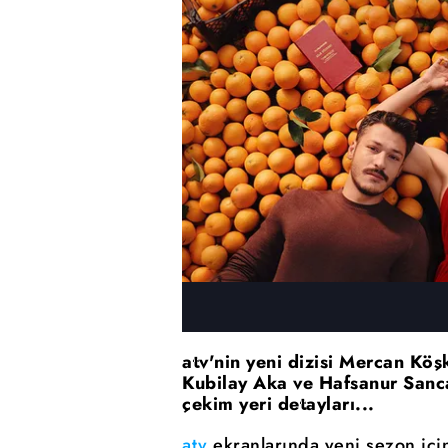
atv'nin yeni dizisi Mercan Köş
Kubilay Aka ve Hafsanur Sanca
çekim yeri detayları...
atv
ekranlarında yeni sezon için