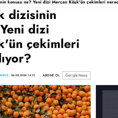
nin konusu ne? Yeni dizi Mercan Köşk'ün çekimleri nered
 dizisinin
Yeni dizi
'ün çekimleri
lıyor?
ABONE OL
ARİHİ:
06.08.2026 14:13