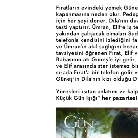
Fıratların evindeki yemek Güne
kapanmasına neden olur. Pedag
için her şeyi dener. Dila'nın d
testi yaptırır. Ümran, Elif'e iş t
yakından çalışacak olmaları Sud
telefonla kendisini izlediğini fa
ve Ümran'ın akıl sağlığını boza
tavsiyesini öğrenen Fırat, Elif 
Babasının atı Güneş'e iyi gelir.
ve Elif arasında ster istemez b
sırada Fırat'a bir telefon gelir
Güneş'in Dila'nın kızı olduğu D
Yürekleri ısıtan anlatımı ve kal
Küçük Gün Işığı"
her pazartes